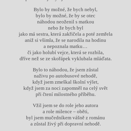
Bylo by možné, že bych nebyl,
bylo by možné, že by se otec
náhodou neoženil s matkou
nebo že bych byl
jako má sestra, která zakřičela a poté zemřela
aniž si všimla, že se narodila na hodinu
a nepoznala matku…
či jako holubí vejce, která se rozbila,
dříve než se ze skořápek vyklubala mláďata.
Bylo to náhodou, že jsem zůstal
naživu po autobusové nehodě,
když jsem zmeškal školní výlet,
když jsem za noci zapomněl na celý svět
při čtení milostného příběhu.
Vžil jsem se do role jeho autora
a role milence – oběti,
byl jsem mučedníkem vášně z románu
a zůstal živý při dopravní nehodě.