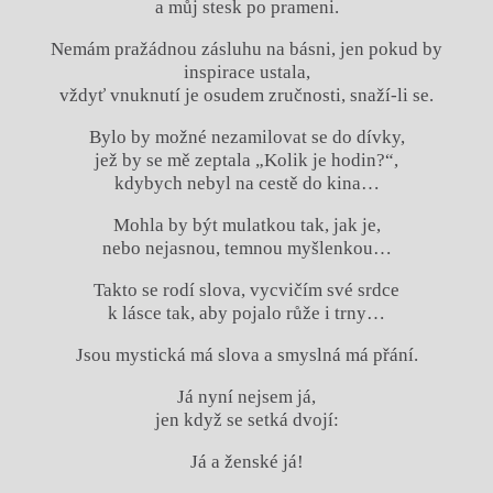
a můj stesk po prameni.
Nemám pražádnou zásluhu na básni, jen pokud by
inspirace ustala,
vždyť vnuknutí je osudem zručnosti, snaží-li se.
Bylo by možné nezamilovat se do dívky,
jež by se mě zeptala „Kolik je hodin?“,
kdybych nebyl na cestě do kina…
Mohla by být mulatkou tak, jak je,
nebo nejasnou, temnou myšlenkou…
Takto se rodí slova, vycvičím své srdce
k lásce tak, aby pojalo růže i trny…
Jsou mystická má slova a smyslná má přání.
Já nyní nejsem já,
jen když se setká dvojí:
Já a ženské já!