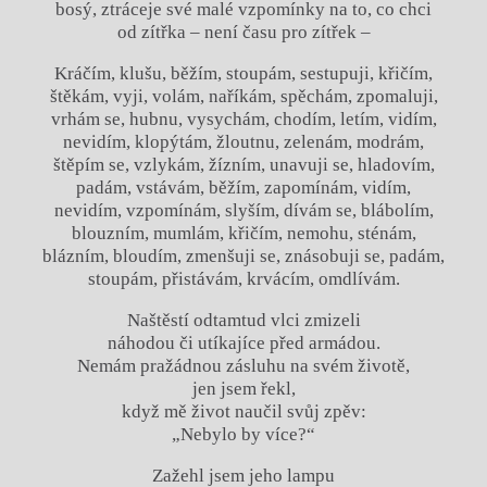
bosý, ztráceje své malé vzpomínky na to, co chci
od zítřka – není času pro zítřek –
Kráčím, klušu, běžím, stoupám, sestupuji, křičím,
štěkám, vyji, volám, naříkám, spěchám, zpomaluji,
vrhám se, hubnu, vysychám, chodím, letím, vidím,
nevidím, klopýtám, žloutnu, zelenám, modrám,
štěpím se, vzlykám, žízním, unavuji se, hladovím,
padám, vstávám, běžím, zapomínám, vidím,
nevidím, vzpomínám, slyším, dívám se, blábolím,
blouzním, mumlám, křičím, nemohu, sténám,
blázním, bloudím, zmenšuji se, znásobuji se, padám,
stoupám, přistávám, krvácím, omdlívám.
Naštěstí odtamtud vlci zmizeli
náhodou či utíkajíce před armádou.
Nemám pražádnou zásluhu na svém životě,
jen jsem řekl,
když mě život naučil svůj zpěv:
„Nebylo by více?“
Zažehl jsem jeho lampu