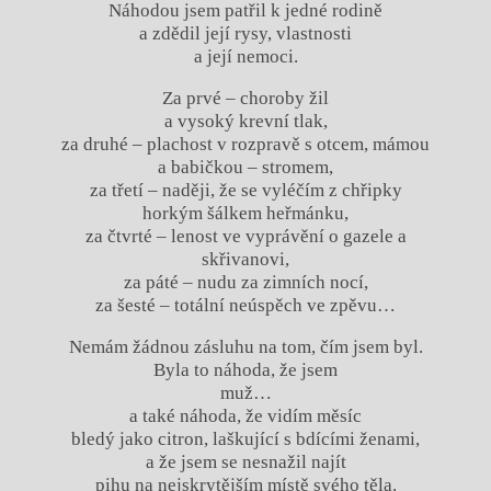
Náhodou jsem patřil k jedné rodině
a zdědil její rysy, vlastnosti
a její nemoci.
Za prvé – choroby žil
a vysoký krevní tlak,
za druhé – plachost v rozpravě s otcem, mámou
a babičkou – stromem,
za třetí – naději, že se vyléčím z chřipky
horkým šálkem heřmánku,
za čtvrté – lenost ve vyprávění o gazele a
skřivanovi,
za páté – nudu za zimních nocí,
za šesté – totální neúspěch ve zpěvu…
Nemám žádnou zásluhu na tom, čím jsem byl.
Byla to náhoda, že jsem
muž…
a také náhoda, že vidím měsíc
bledý jako citron, laškující s bdícími ženami,
a že jsem se nesnažil najít
pihu na nejskrytějším místě svého těla.