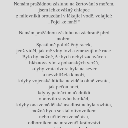
Nemám pražádnou zásluhu na žertování s mořem,
jsem lehkovážný chlapec
z milovníků brouzdání v lákající vodě, volající:
„Pojď ke mně!“
Nemám pražádnou zásluhu na záchraně před
mořem.
Spasil mě polidštěný racek,
jenž viděl, jak mě vlny loví a zmrazují mé ruce.
Bylo by možné, že bych nebyl zachvácen
bláznovstvím z pohanských veršů,
kdyby vrata dvora byla na sever
a nevzhlížela k moři,
kdyby vojenská hlídka neviděla ohně vesnic,
jak pečou noci,
kdyby patnáct mučedníků
obnovilo stavbu barikád,
kdyby ona zemědělská usedlost nebyla rozbita,
možná bych se stal olivovníkem
nebo učitelem zeměpisu,
odborníkem na mravenčí království