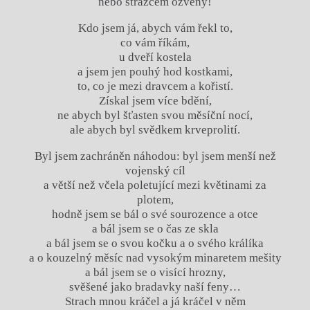
nebo strážcem ozvěny!
Kdo jsem já, abych vám řekl to,
co vám říkám,
u dveří kostela
a jsem jen pouhý hod kostkami,
to, co je mezi dravcem a kořistí.
Získal jsem více bdění,
ne abych byl šťasten svou měsíční nocí,
ale abych byl svědkem krveprolití.
Byl jsem zachráněn náhodou: byl jsem menší než
vojenský cíl
a větší než včela poletující mezi květinami za
plotem,
hodně jsem se bál o své sourozence a otce
a bál jsem se o čas ze skla
a bál jsem se o svou kočku a o svého králíka
a o kouzelný měsíc nad vysokým minaretem mešity
a bál jsem se o visící hrozny,
svěšené jako bradavky naší feny…
Strach mnou kráčel a já kráčel v něm