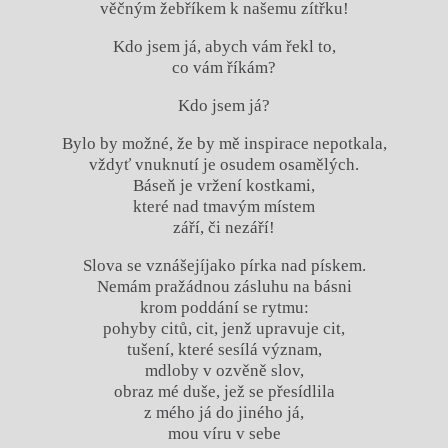
věčným žebříkem k našemu zítřku!
Kdo jsem já, abych vám řekl to,
co vám říkám?
Kdo jsem já?
Bylo by možné, že by mě inspirace nepotkala,
vždyť vnuknutí je osudem osamělých.
Báseň je vržení kostkami,
které nad tmavým místem
září, či nezáří!
Slova se vznášejíjako pírka nad pískem.
Nemám pražádnou zásluhu na básni
krom poddání se rytmu:
pohyby citů, cit, jenž upravuje cit,
tušení, které sesílá význam,
mdloby v ozvěně slov,
obraz mé duše, jež se přesídlila
z mého já do jiného já,
mou víru v sebe