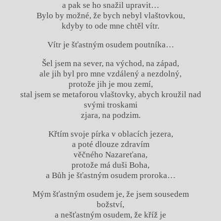
a pak se ho snažil upravit…
Bylo by možné, že bych nebyl vlaštovkou,
kdyby to ode mne chtěl vítr.
Vítr je šťastným osudem poutníka…
Šel jsem na sever, na východ, na západ,
ale jih byl pro mne vzdálený a nezdolný,
protože jih je mou zemí,
stal jsem se metaforou vlaštovky, abych kroužil nad
svými troskami
zjara, na podzim.
Křtím svoje pírka v oblacích jezera,
a poté dlouze zdravím
věčného Nazareťana,
protože má duši Boha,
a Bůh je šťastným osudem proroka…
Mým šťastným osudem je, že jsem sousedem
božství,
a nešťastným osudem, že kříž je