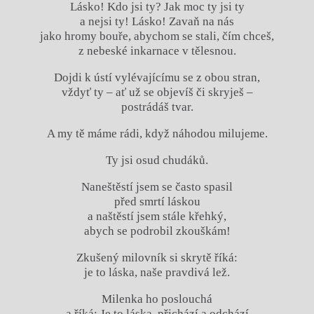
Lásko! Kdo jsi ty? Jak moc ty jsi ty
a nejsi ty! Lásko! Zavaň na nás
jako hromy bouře, abychom se stali, čím chceš,
z nebeské inkarnace v tělesnou.
Dojdi k ústí vylévajícímu se z obou stran,
vždyť ty – ať už se objevíš či skryješ –
postrádáš tvar.
A my tě máme rádi, když náhodou milujeme.
Ty jsi osud chudáků.
Naneštěstí jsem se často spasil
před smrtí láskou
a naštěstí jsem stále křehký,
abych se podrobil zkouškám!
Zkušený milovník si skrytě říká:
je to láska, naše pravdivá lež.
Milenka ho poslouchá
a říká: Je to láska, přichází a odchází