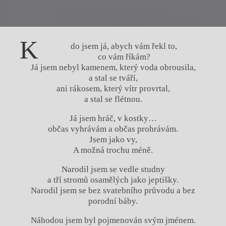
K
do jsem já, abych vám řekl to,
co vám říkám?
Já jsem nebyl kamenem, který voda obrousila,
a stal se tváří,
ani rákosem, který vítr provrtal,
a stal se flétnou.
Já jsem hráč, v kostky…
občas vyhrávám a občas prohrávám.
Jsem jako vy,
A možná trochu méně.
Narodil jsem se vedle studny
a tří stromů osamělých jako jeptišky.
Narodil jsem se bez svatebního průvodu a bez
porodní báby.
Náhodou jsem byl pojmenován svým jménem.