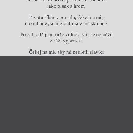
jako blesk a hrom.
Životu říkám: pomalu, čekej na mě,
dokud nevyschne sedlina v mé sklence.
Po zahradě jsou růže volné a vítr se nemůže
z růží vyprostit.
Čekej na mě, aby mi neulétli slavíci
a nemýlil jsem se v melodii.
Zavřít menu
Na náměstí zpěváci napínají struny svých nástrojů
pro hymnus na rozloučenou. Pomalu mě zkrať,
aby ten chór nebyl dlouhý
iTvar
a nepřerušilo se zabarvení tónů mezi začátky,
obtýdeník živé literatury
jež jsou duetem a sólovým koncem:
Zavřít
Ať žije život!
Aktuální číslo
Tvárnice
Pevně mě obejmi, aby mě vítr nerozfoukal.
Ravt
O časopisu Tvar
Ani za větru se nemohu vyprostit
Akce
Archiv čísel