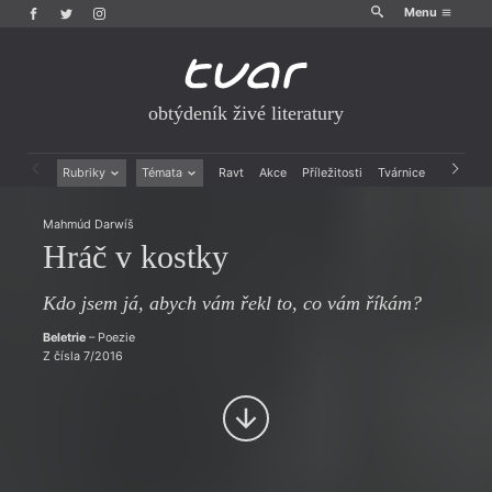
Menu
obtýdeník živé literatury
Rubriky
Témata
Ravt
Akce
Příležitosti
Tvárnice
Archiv
Beletrie
Ženy v katolické literatuře
Mahmúd Darwíš
Drobná publicistika
Právě vychází
Hráč v kostky
Esejistika
Mauzoleum
Recenze a reflexe
Divadlo
Reportáže
Historie kolonialismu
Kdo jsem já, abych vám řekl to, co vám říkám?
Rozhovory
Dokument
Beletrie
– Poezie
Výroční ceny
Z čísla 7/2016