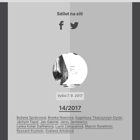
Sdílet na síti
Vyšlo 7. 9. 2017
14/2017
Božena Správcová
,
Bronka Nowicka
,
Eugeniusz Tkaczyszyn-Dycki
,
Jáchym Topol
,
Jan Gabriel
,
Jerzy Jarniewicz
,
Lenka Kuhar Daňhelová
,
Lucie Zakopalová
,
Marcin Świetlicki
,
Ryszard Krynicki
,
Svatava Antošová