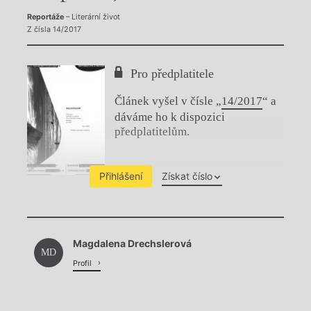
Reportáže
– Literární život
Z čísla 14/2017
Pro předplatitele
Článek vyšel v čísle „
14/2017
“ a
dáváme ho k dispozici
předplatitelům.
Přihlášení
Získat číslo
Chviličku.
Magdalena Drechslerová
Načítá se.
MD
Profil