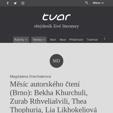
Menu
obtýdeník živé literatury
Rubriky
Témata
Ravt
Akce
Příležitosti
Tvárnice
Archiv
Beletrie
Ženy v katolické literatuře
Drobná publicistika
Právě vychází
Esejistika
Mauzoleum
MD
Recenze a reflexe
Divadlo
Reportáže
Historie kolonialismu
Rozhovory
Dokument
Magdalena Drechslerová
Výroční ceny
Měsíc autorského čtení
(Brno): Bekha Khurchuli,
Zurab Rthveliašvili, Thea
Thophuria, Lia Likhokeliová