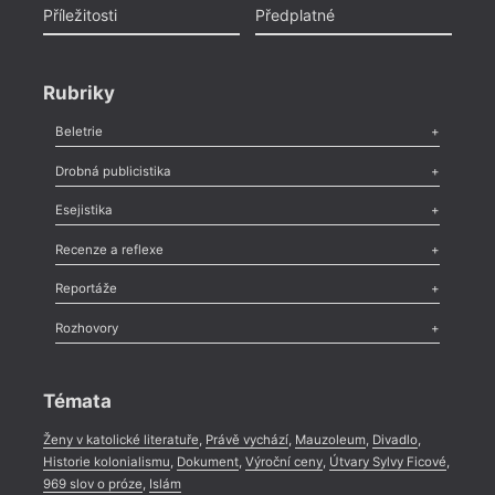
Příležitosti
Předplatné
Rubriky
Beletrie
Poezie
,
Próza
,
Dokumenty
,
Drama
,
Celá rubrika
Drobná publicistika
Odlesk
,
Zasláno
,
Nezařazené
,
Novinky v Tvaru
,
Slovo
,
Výročí
,
Esejistika
Nekrolog
,
Glosa
,
Sloupek
,
Pozvánka
,
Literární soutěž
,
Komentář
,
Celá rubrika
Esej
,
Pádlo
,
Úvaha
,
Texty
,
Studie
,
Celá rubrika
Recenze a reflexe
Recenze
,
Dvakrát
,
Horké párky
,
969 slov o próze
,
Reportáže
Méně slov o próze
,
Celá rubrika
Literární zítřky
,
Reportáž
,
Literární život
,
Divadlo
,
Kritický ohlas
,
Rozhovory
Celá rubrika
Rozhovor
,
Anketa
,
Celá rubrika
Témata
Ženy v katolické literatuře
,
Právě vychází
,
Mauzoleum
,
Divadlo
,
Historie kolonialismu
,
Dokument
,
Výroční ceny
,
Útvary Sylvy Ficové
,
969 slov o próze
,
Islám