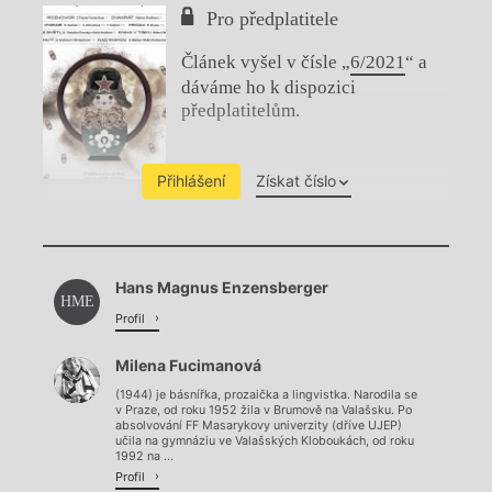
Pro předplatitele
Článek vyšel v čísle „
6/2021
“ a
dáváme ho k dispozici
předplatitelům.
Přihlášení
Získat číslo
Chviličku.
Hans Magnus Enzensberger
Načítá se.
HME
Profil
Milena Fucimanová
(1944) je básnířka, prozaička a lingvistka. Narodila se
v Praze, od roku 1952 žila v Brumově na Valašsku. Po
absolvování FF Masarykovy univerzity (dříve UJEP)
učila na gymnáziu ve Valašských Kloboukách, od roku
1992 na ...
Profil