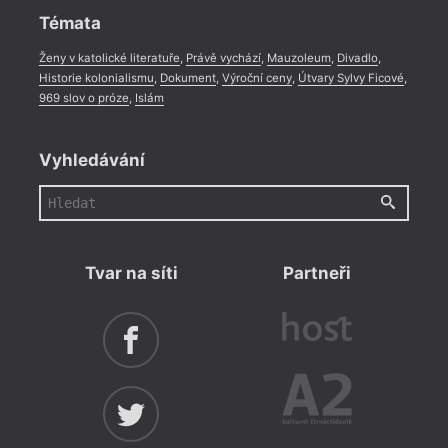
Témata
Ženy v katolické literatuře
,
Právě vychází
,
Mauzoleum
,
Divadlo
,
Historie kolonialismu
,
Dokument
,
Výroční ceny
,
Útvary Sylvy Ficové
,
969 slov o próze
,
Islám
Vyhledávání
Tvar na síti
Partneři