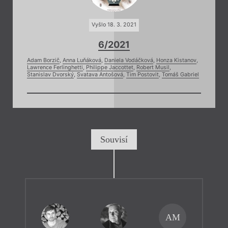
Vyšlo 18. 3. 2021
6/2021
Adam Borzič
,
Anna Luňáková
,
Daniela Vodáčková
,
Honza Kistanov
,
Lawrence Ferlinghetti
,
Philippe Jaccottet
,
Robert Musil
,
Stanislav Dvorský
,
Svatava Antošová
,
Tim Postovit
,
Tomáš Gabriel
Souvisí
AM