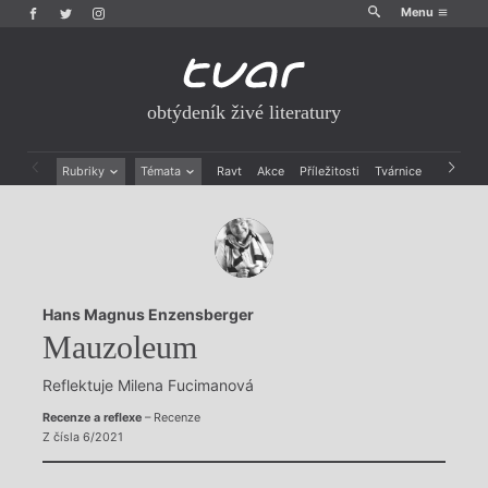
Menu
obtýdeník živé literatury
Rubriky
Témata
Ravt
Akce
Příležitosti
Tvárnice
Archiv
Beletrie
Ženy v katolické literatuře
Drobná publicistika
Právě vychází
Esejistika
Mauzoleum
Recenze a reflexe
Divadlo
Reportáže
Historie kolonialismu
Hans Magnus Enzensberger
Rozhovory
Dokument
Mauzoleum
Výroční ceny
Reflektuje Milena Fucimanová
Recenze a reflexe
– Recenze
Z čísla 6/2021