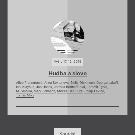
Vyšlo 17. 12. 2015
Hudba a slovo
Alice Prajzentová
,
Anna Sextonová
,
Emily Dickinson
,
George Lakoff
,
Ian Mikyska
,
Jan Hocek
,
Jarmila Bednaříková
,
Jaromír Typlt
,
M. Smolka
,
Mark Johnson
,
Mircea Dan Duță
,
Philip Levine
,
Tomáš Míka
Souvisí