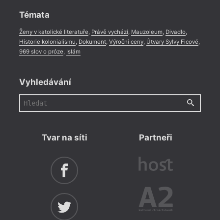
Témata
Ženy v katolické literatuře
,
Právě vychází
,
Mauzoleum
,
Divadlo
,
Historie kolonialismu
,
Dokument
,
Výroční ceny
,
Útvary Sylvy Ficové
,
969 slov o próze
,
Islám
Vyhledávání
Tvar na síti
Partneři