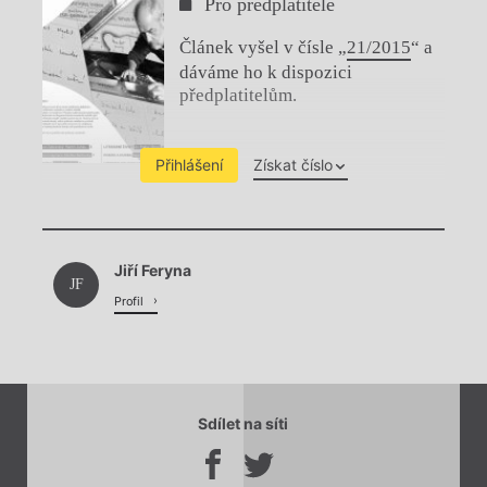
Pro předplatitele
Článek vyšel v čísle „
21/2015
“ a
dáváme ho k dispozici
předplatitelům.
Přihlášení
Získat číslo
Chviličku.
Jiří Feryna
Načítá se.
JF
Profil
Sdílet na síti