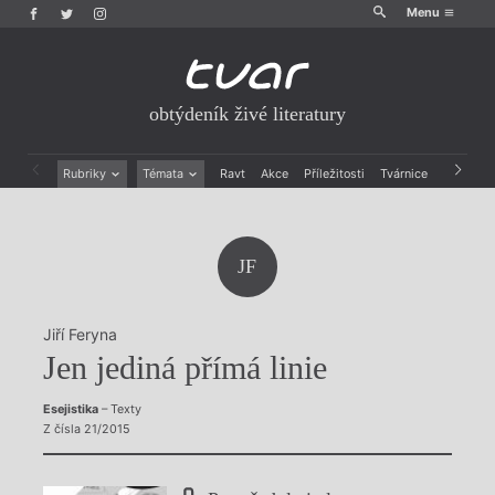
Menu
obtýdeník živé literatury
Rubriky
Témata
Ravt
Akce
Příležitosti
Tvárnice
Archiv
Beletrie
Ženy v katolické literatuře
Drobná publicistika
Právě vychází
Esejistika
Mauzoleum
JF
Recenze a reflexe
Divadlo
Reportáže
Historie kolonialismu
Rozhovory
Dokument
Jiří Feryna
Výroční ceny
Jen jediná přímá linie
Esejistika
– Texty
Z čísla 21/2015