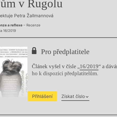
ům v Rugolu
y
lektuje Petra Žallmannová
nze a reflexe
– Recenze
la 16/2019
Pro předplatitele
Článek vyšel v čísle „
16/2019
“ a dáv
ho k dispozici předplatitelům.
Přihlášení
Získat číslo
Chviličku.