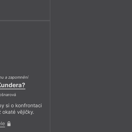
hu a zapomnění
Kundera?
Košnarová
y si o konfrontaci
ž okaté vějičky.
ele