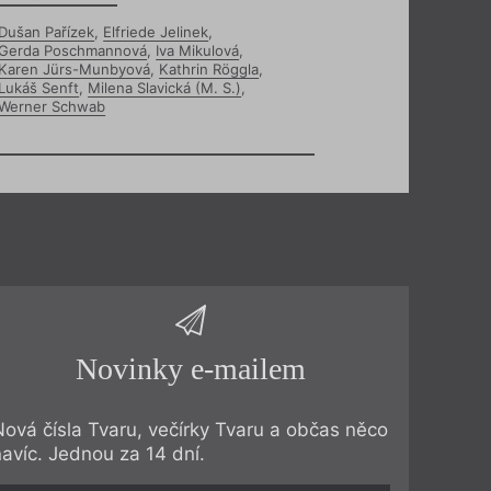
Dušan Pařízek
,
Elfriede Jelinek
,
Gerda Poschmannová
,
Iva Mikulová
,
Karen Jürs-Munbyová
,
Kathrin Röggla
,
Lukáš Senft
,
Milena Slavická (M. S.)
,
Werner Schwab
Novinky e-mailem
Nová čísla Tvaru, večírky Tvaru a občas něco
navíc. Jednou za 14 dní.