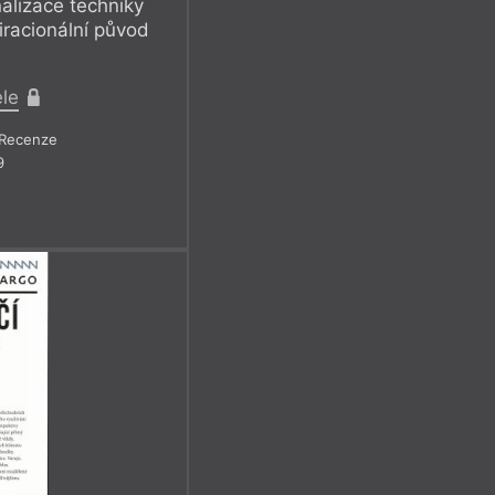
alizace techniky
racionální původ
ele
Recenze
9