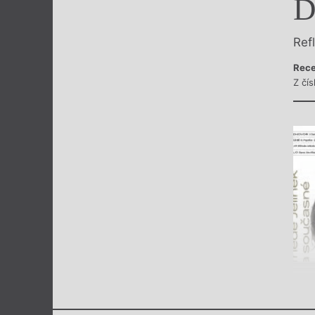
D
Výroční cen
Ref
Rece
Z čís