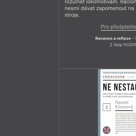
rozumět lokomotivám. Racion
nesmí dávat zapomenout na i
stroje.
Pro předplatit
Recenze a reflexe
– 
Z čísla 11/201