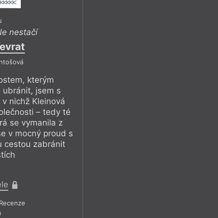
u
e nestačí
evrat
Antošová
ostem, kterým
 ubránit, jsem s
 v nichž Kleinová
lečnosti – tedy té
erá se vymanila z
se v mocný proud s
 cestou zabránit
tích
ele
Recenze
9