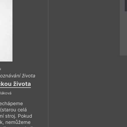
u
oznávání života
čkou života
ňáková
nechápeme
(starou celá
ní stroj. Pokud
tek, nemůžeme