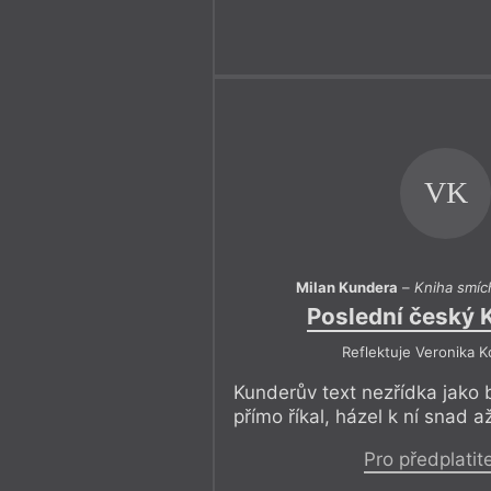
VK
Milan Kundera
–
Kniha smíc
Poslední český 
Reflektuje Veronika 
Kunderův text nezřídka jako b
přímo říkal, házel k ní snad a
Pro předplatit