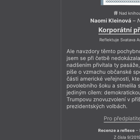
Nad kniho
Naomi Kleinová
–
N
Korporátní př
Reflektuje Svatava 
Ale navzdory těmto pochybn
jsem se při četbě nedokázala
nadšením přivítala ty pasáže,
píše o vzmachu občanské spo
části americké veřejnosti, kt
povolebního šoku a stmelila 
jediným cílem: demokratickou
Trumpovu znovuzvolení v příš
prezidentských volbách.
Pro předplatit
Recenze a reflexe
– 
Z čísla 9/201