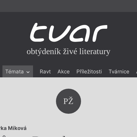
obtýdeník živé literatury
Témata
Ravt
Akce
Příležitosti
Tvárnice
ické literatuře
icistika
zí
PŽ
eflexe
onialismu
ka Míková