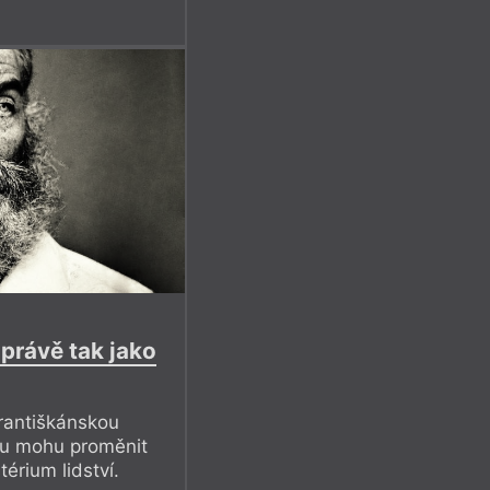
právě tak jako
rantiškánskou
itu mohu proměnit
térium lidství.