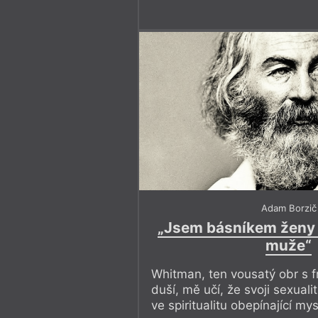
Adam Borzič
„Jsem básníkem ženy 
muže“
Whitman, ten vousatý obr s f
duší, mě učí, že svoji sexual
ve spiritualitu obepínající mys