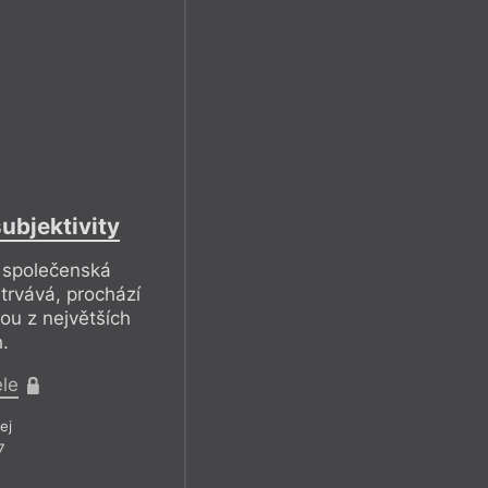
ubjektivity
a společenská
etrvává, prochází
nou z největších
.
ele
ej
7