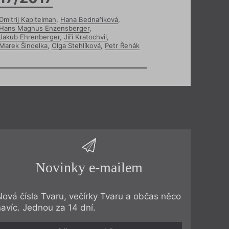
Dmitrij Kapitelman
,
Hana Bednaříková
,
Hans Magnus Enzensberger
,
Jakub Ehrenberger
,
Jiří Kratochvil
,
Marek Šindelka
,
Olga Stehlíková
,
Petr Řehák
Novinky e-mailem
Nová čísla Tvaru, večírky Tvaru a občas něco
navíc. Jednou za 14 dní.