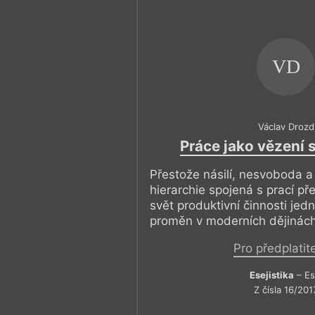
VD
Václav Drozd
Práce jako vězení s
Přestože násilí, nesvoboda 
hierarchie spojená s prací př
svět produktivní činnosti jed
proměn v moderních dějinách
Pro předplatit
Esejistika
– Es
Z čísla 16/201