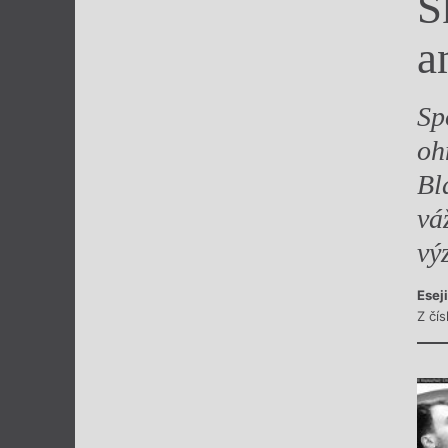
S
Výroční cen
a
Sp
oh
Bl
vá
vý
Esej
Z čís