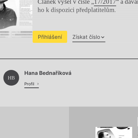
Článek vyšel v čísle „
17/2017
“ a dáv
ho k dispozici předplatitelům.
Přihlášení
Získat číslo
Chviličku.
Hana Bednaříková
Načítá se.
HB
Profil