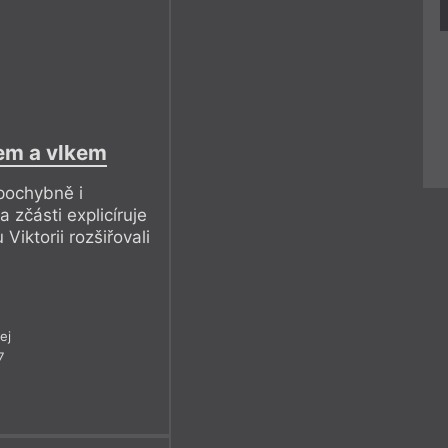
sem a vlkem
pochybně i
 zčásti explicíruje
 Viktorii rozšiřovali
ej
7