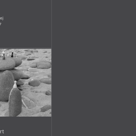
ej
7
rt