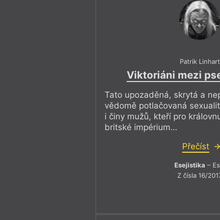
Patrik Linhart
Viktoriáni mezi p
Tato upozaděná, skrytá a ne
vědomě potlačovaná sexualita
i činy mužů, kteří pro královnu
britské impérium…
Přečíst
Esejistika
– Es
Z čísla 16/201