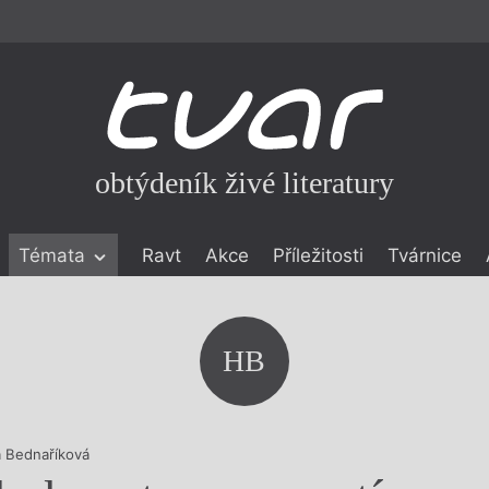
obtýdeník živé literatury
Témata
Ravt
Akce
Příležitosti
Tvárnice
ické literatuře
icistika
zí
HB
eflexe
onialismu
 Bednaříková