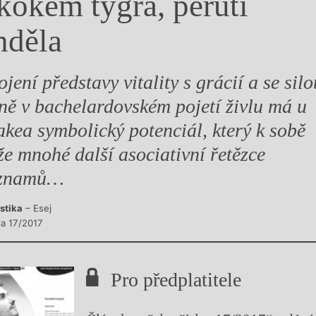
kokem tygra, perutí
y
nděla
ojení představy vitality s grácií a se silo
ně v bachelardovském pojetí živlu má u
akea symbolický potenciál, který k sobě
že mnohé další asociativní řetězce
znamů…
istika
– Esej
la 17/2017
Pro předplatitele