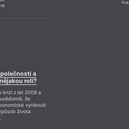
Pok
018
Černá Evropa
společnosti a
Jednou z nejvýznamn
nějakou roli?
Afroevropané aktivní
afročeských autorů
krizí z let 2008 a
nigerijský spisovate
 uvědomili, že
Čechokonžan Tom
konomické vyniknutí
Zmeškal. Jejich knih
způsob života
rasismus, s nímž se
.
jejich interetnické d