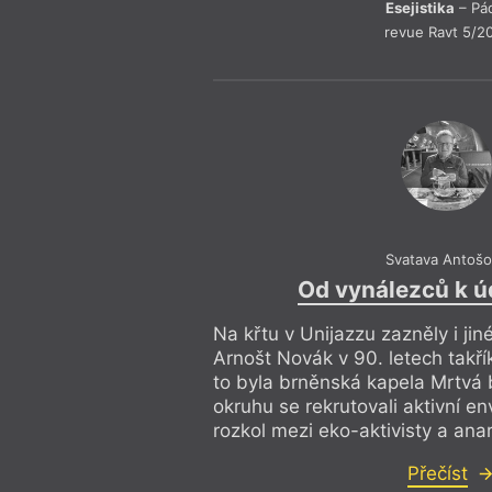
Esejistika
– Pá
revue Ravt 5/2
Svatava Antoš
Od vynálezců k 
Na křtu v Unijazzu zazněly i jiné
Arnošt Novák v 90. letech takřík
to byla brněnská kapela Mrtvá 
okruhu se rekrutovali aktivní e
rozkol mezi eko-aktivisty a ana
Přečíst