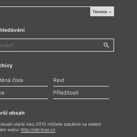
Témata
hledávání
R
AN
chivy
Afrika v Evropě
těná čísla
Ravt
Rudwick
,
Angela Nwagbo
ušnost: daň za jinakost u
ce
Příležitosti
echů a Afročešek
o předplatitele
arší obsah
Esejistika
– Esej
 obsah starší roku 2015 můžete zapátrat na našem
Z čísla 2/2025
rém webu:
http://old.itvar.cz
.