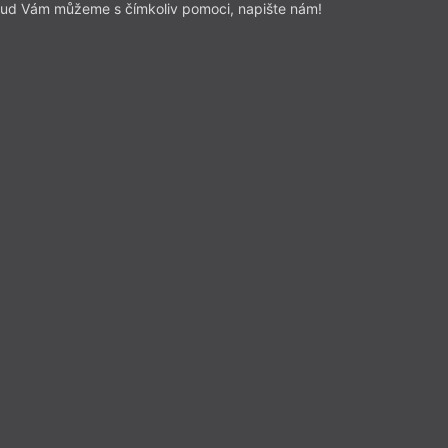
ud Vám můžeme s čímkoliv pomoci, napište nám!
PB
Afrika v Evropě
Paride Bollettin
, zpátky do budoucnosti
ějších oblastí, v níž jsou
, je literatura. Mezi příklady
 patří Obonete Ubam, česko-
l a autor termínu „Afročeši“, nebo
áš
y přibližují skrytý i zjevný
 během svého života setkali, i
ědictví.