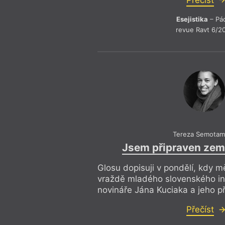
Esejistika
– Pá
revue Ravt 6/2
Tereza Semotam
Jsem připraven zemř
Glosu dopisuji v pondělí, kdy m
vraždě mladého slovenského in
novináře Jána Kuciaka a jeho př
Přečíst