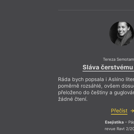
Tereza Semotam
Sláva čerstvému
Ráda bych popsala i Aslıino liter
poměrně rozsáhlé, ovšem dosud
přeloženo do češtiny a guglován
žádné čtení.
Přečíst
Esejistika
– Pá
revue Ravt 2/2