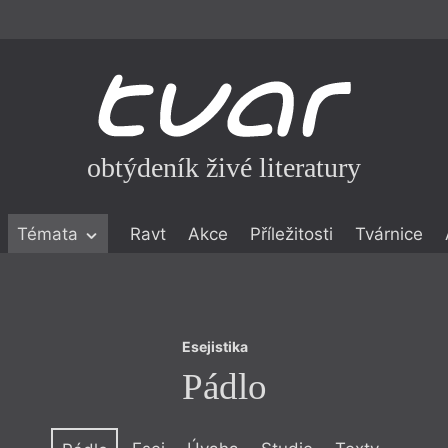
obtýdeník živé literatury
Esejistika
Témata
Ravt
Akce
Příležitosti
Tvárnice
Pádlo
ické literatuře
icistika
zí
Esejistika
eflexe
Pádlo
onialismu