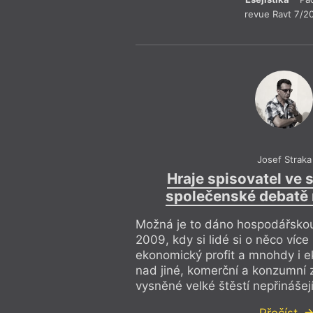
revue Ravt 7/2
Josef Straka
Hraje spisovatel ve 
společenské debatě 
Možná je to dáno hospodářskou 
2009, kdy si lidé si o něco více
ekonomický profit a mnohdy i e
nad jiné, komerční a konzumní 
vysněné velké štěstí nepřinášejí
Přečíst