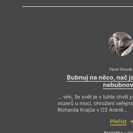
Výroční cen
Témata
Teologie
,
Divadlo
,
Dokument
,
Ženy v katolick
Pavel Klusák
Bubnuj na něco, nač j
nebubnov
… vím, že svět je v tuhle chvíli 
mizerů u moci, ohrožení veřejn
Richarda Krajča v O2 Areně…
Přečíst
Esejistika
– Pá