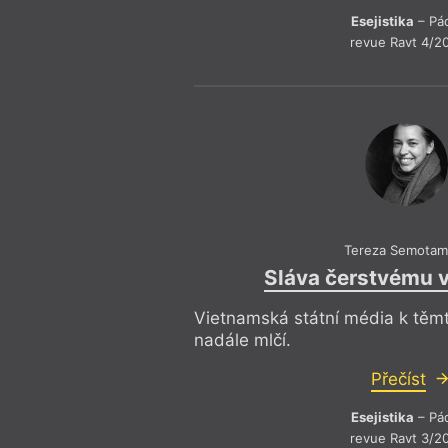
Esejistika
– Pá
revue Ravt 4/2
Tereza Semotam
Sláva čerstvému v
Vietnamská státní média k tě
nadále mlčí.
Přečíst
Esejistika
– Pá
revue Ravt 3/2