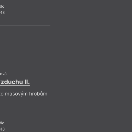
M
dlo
018
Liter
Michal Hoř
Literatura a 
věda 
Environmentální čte
ekokritikou je na je
ová
postupující klimatic
zduchu II.
literární vědy přis
tomu, aby náš svět 
mto masovým hrobům
živočišných a rostli
prostor, nezašel na
dlo
018