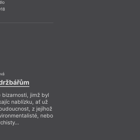
dlo
018
Literat
V
ová
údržbářům
Pr
 bizarnosti, jimž byl
ajíc nablízku, ať už
budoucnost, z jejíhož
nvironmentalisté, nebo
rchisty…