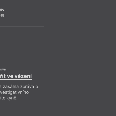
dlo
018
ová
ít ve vězení
Akutní záz
ě zasáhla zpráva o
Pr
vestigativního
ítelkyně.