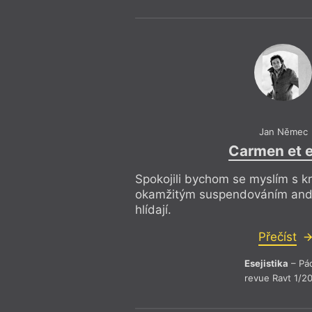
Jan Němec
Carmen et e
Spokojili bychom se myslím s k
okamžitým suspendováním anděl
hlídají.
Přečíst
Esejistika
– Pá
revue Ravt 1/2