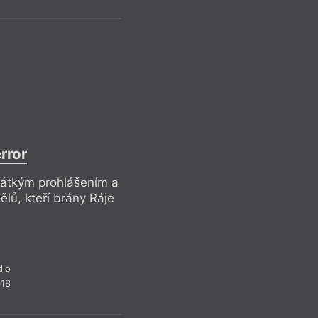
Průzračné v
j
rror
Pr
rátkým prohlášením a
ů, kteří brány Ráje
dlo
018