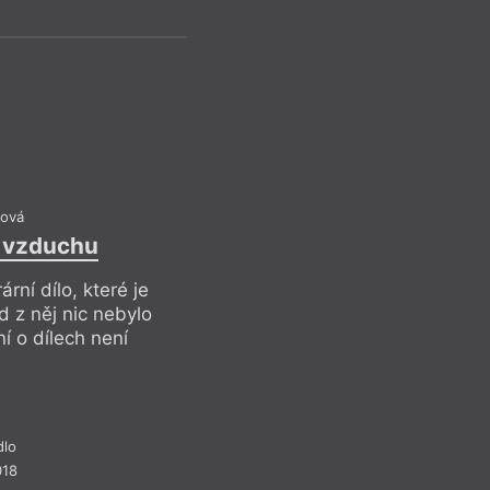
ová
 vzduchu
Není nic hrozn
lidé; hrozné j
ární dílo, které je
 z něj nic nebylo
Pr
í o dílech není
dlo
018