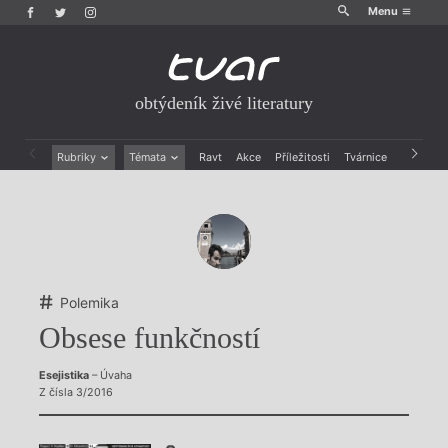
Menu
obtýdeník živé literatury
Rubriky
Témata
Ravt
Akce
Příležitosti
Tvárnice
Archiv
Beletrie
Ženy v katolické literatuře
Drobná publicistika
Právě vychází
Esejistika
Mauzoleum
Recenze a reflexe
Divadlo
Reportáže
Historie kolonialismu
Rozhovory
Dokument
Polemika
Výroční ceny
Obsese funkčností
Esejistika
– Úvaha
Z čísla 3/2016