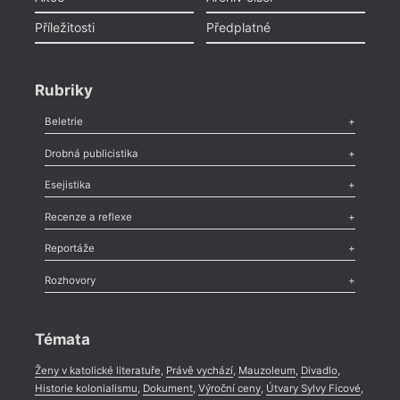
Příležitosti
Předplatné
Rubriky
Beletrie
Poezie
,
Próza
,
Dokumenty
,
Drama
,
Celá rubrika
Drobná publicistika
Odlesk
,
Zasláno
,
Nezařazené
,
Novinky v Tvaru
,
Slovo
,
Výročí
,
Esejistika
Nekrolog
,
Glosa
,
Sloupek
,
Pozvánka
,
Literární soutěž
,
Komentář
,
Celá rubrika
Esej
,
Pádlo
,
Úvaha
,
Texty
,
Studie
,
Celá rubrika
Recenze a reflexe
Recenze
,
Dvakrát
,
Horké párky
,
969 slov o próze
,
Reportáže
Méně slov o próze
,
Celá rubrika
Literární zítřky
,
Reportáž
,
Literární život
,
Divadlo
,
Kritický ohlas
,
Rozhovory
Celá rubrika
Rozhovor
,
Anketa
,
Celá rubrika
Témata
Ženy v katolické literatuře
,
Právě vychází
,
Mauzoleum
,
Divadlo
,
Historie kolonialismu
,
Dokument
,
Výroční ceny
,
Útvary Sylvy Ficové
,