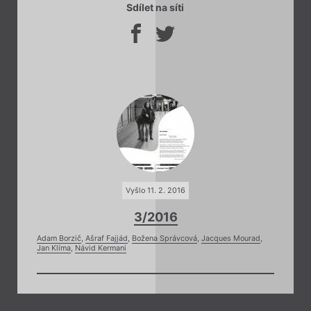
Sdílet na síti
Vyšlo 11. 2. 2016
3/2016
Adam Borzič
,
Ašraf Fajjád
,
Božena Správcová
,
Jacques Mourad
,
Jan Klíma
,
Návid Kermani