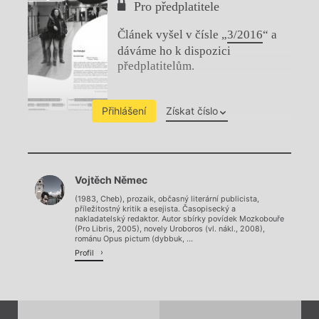
Pro předplatitele
Článek vyšel v čísle „
3/2016
“ a
dáváme ho k dispozici
předplatitelům.
Přihlášení
Získat číslo
Chviličku.
Vojtěch Němec
Načítá se.
(1983, Cheb), prozaik, občasný literární publicista,
příležitostný kritik a esejista. Časopisecký a
nakladatelský redaktor. Autor sbírky povídek Mozkobouře
(Pro Libris, 2005), novely Uroboros (vl. nákl., 2008),
románu Opus pictum (dybbuk, ...
Profil