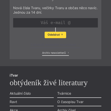
Nová čísla Tvaru, večírky Tvaru a občas něco navíc.
Jednou za 14 dní.
Odebírat
Zobrazit poslední newsletter
Archiv newsletterů
iTvar
obtýdeník živé literatury
Aktuální číslo
Tvárnice
Ravt
O časopisu Tvar
Akce
Archiv čísel