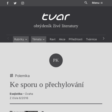
Menu
obtýdeník živé literatury
Rubriky
Témata
Ravt
Akce
Příležitosti
Tvárnice
Archiv
Beletrie
Ženy v katolické literatuře
Drobná publicistika
Právě vychází
Esejistika
Mauzoleum
PK
Recenze a reflexe
Divadlo
Reportáže
Historie kolonialismu
Rozhovory
Dokument
Polemika
Výroční ceny
Ke sporu o přechylování
Esejistika
– Úvaha
Z čísla 6/2016