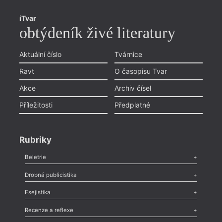
iTvar
obtýdeník živé literatury
Aktuální číslo
Tvárnice
Ravt
O časopisu Tvar
Akce
Archiv čísel
Příležitosti
Předplatné
Rubriky
Beletrie
Poezie
,
Próza
,
Dokumenty
,
Drama
,
Celá rubrika
Drobná publicistika
Odlesk
,
Zasláno
,
Nezařazené
,
Novinky v Tvaru
,
Slovo
,
Výročí
,
Esejistika
Nekrolog
,
Glosa
,
Sloupek
,
Pozvánka
,
Literární soutěž
,
Komentář
,
Celá rubrika
Esej
,
Pádlo
,
Úvaha
,
Texty
,
Studie
,
Celá rubrika
Recenze a reflexe