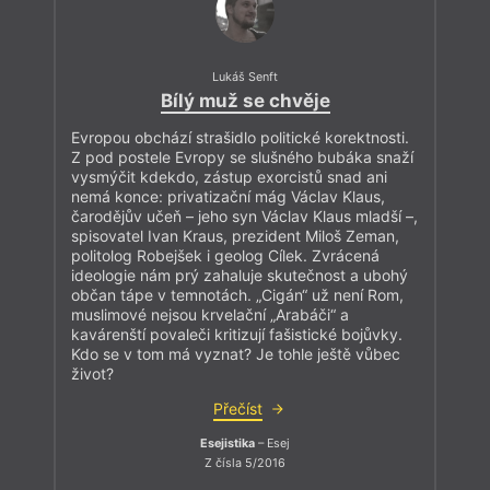
Lukáš Senft
Bílý muž se chvěje
Evropou obchází strašidlo politické korektnosti.
Z pod postele Evropy se slušného bubáka snaží
vysmýčit kdekdo, zástup exorcistů snad ani
nemá konce: privatizační mág Václav Klaus,
čarodějův učeň – jeho syn Václav Klaus mladší –,
spisovatel Ivan Kraus, prezident Miloš Zeman,
politolog Robejšek i geolog Cílek. Zvrácená
ideologie nám prý zahaluje skutečnost a ubohý
občan tápe v temnotách. „Cigán“ už není Rom,
muslimové nejsou krvelační „Arabáči“ a
kavárenští povaleči kritizují fašistické bojůvky.
Kdo se v tom má vyznat? Je tohle ještě vůbec
život?
Přečíst
Esejistika
– Esej
Z čísla 5/2016