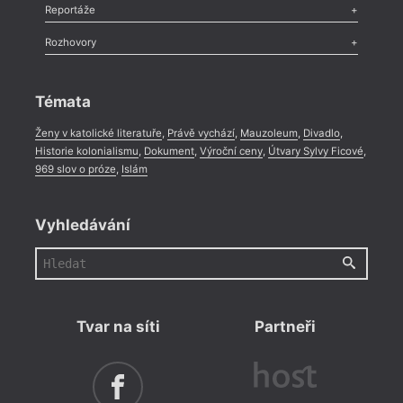
Recenze
,
Dvakrát
,
Horké párky
,
969 slov o próze
,
Reportáže
Méně slov o próze
,
Celá rubrika
Literární zítřky
,
Reportáž
,
Literární život
,
Divadlo
,
Kritický ohlas
,
Rozhovory
Celá rubrika
Rozhovor
,
Anketa
,
Celá rubrika
Témata
Ženy v katolické literatuře
,
Právě vychází
,
Mauzoleum
,
Divadlo
,
Historie kolonialismu
,
Dokument
,
Výroční ceny
,
Útvary Sylvy Ficové
,
969 slov o próze
,
Islám
Vyhledávání
Tvar na síti
Partneři