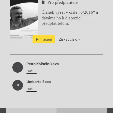
Pro předplatitele
Článek vyšel v čísle „
6/2016
“ a
dáváme ho k dispozici
předplatitelům.
Přihlášení
Získat číslo
Chviličku.
Petra Kožušníková
Načítá se.
PK
Profil
Umberto Ecco
UE
Profil