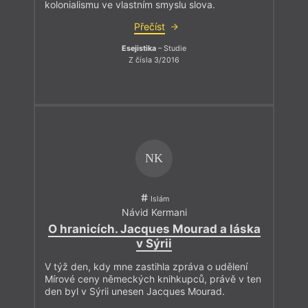
kolonialismu ve vlastním smyslu slova.
Přečíst
Esejistika
– Studie
Z čísla 3/2016
NK
Islám
Návid Kermani
O hranicích. Jacques Mourad a láska
v Sýrii
V týž den, kdy mne zastihla zpráva o udělení
Mírové ceny německých knihkupců, právě v ten
den byl v Sýrii unesen Jacques Mourad.