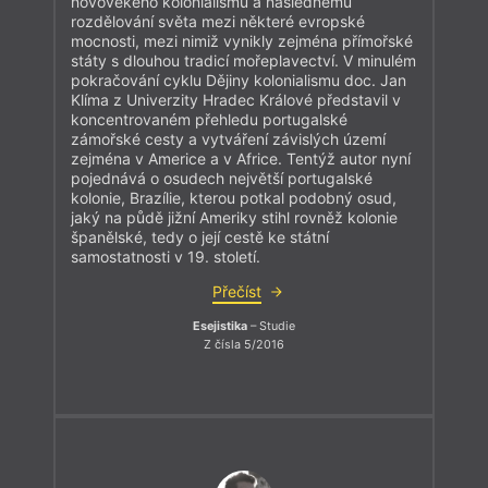
novověkého kolonialismu a následnému
rozdělování světa mezi některé evropské
mocnosti, mezi nimiž vynikly zejména přímořské
státy s dlouhou tradicí mořeplavectví. V minulém
pokračování cyklu Dějiny kolonialismu doc. Jan
Klíma z Univerzity Hradec Králové představil v
koncentrovaném přehledu portugalské
zámořské cesty a vytváření závislých území
zejména v Americe a v Africe. Tentýž autor nyní
pojednává o osudech největší portugalské
kolonie, Brazílie, kterou potkal podobný osud,
jaký na půdě jižní Ameriky stihl rovněž kolonie
španělské, tedy o její cestě ke státní
samostatnosti v 19. století.
Přečíst
Esejistika
– Studie
Z čísla 5/2016