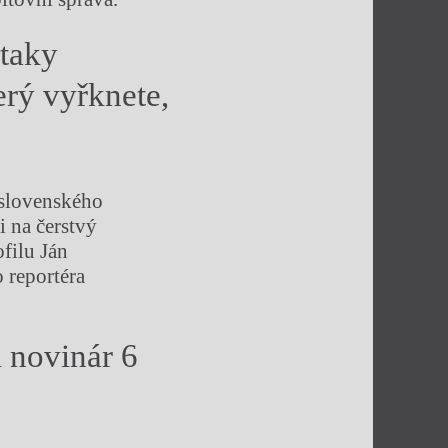
 taky
erý vyřknete,
 slovenského
i na čerstvý
filu Ján
 reportéra
 novinár 6