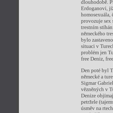
dlouhodobě. Př
Erdoganovi, jíž
homosexuála, č
provozuje sex 
trestním stíhá
německého tres
bylo zastaveno
situaci v Ture
problém jen Tu
free Deniz, fre
Den poté byl 
německé a ture
Sigmar Gabrie
vězněných v Tu
Denize objímaj
petržele (tajem
úsměv na rtech