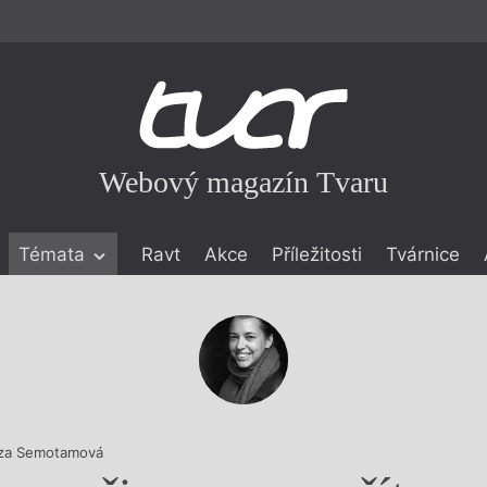
Webový magazín Tvaru
Témata
Ravt
Akce
Příležitosti
Tvárnice
ické literatuře
icistika
zí
eflexe
onialismu
za Semotamová