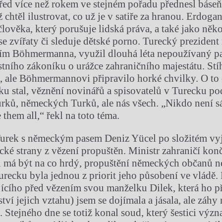
ed více než rokem ve stejném pořadu přednesl báseň
 chtěl ilustrovat, co už je v satiře za hranou. Erdogan
lověka, který porušuje lidská práva, a také jako něk
se zvířaty či sleduje dětské porno. Turecký prezident
ním Böhmermanna, využil dlouhá léta nepoužívaný p
tního zákoníku o urážce zahraničního majestátu. St
, ale Böhmermannovi připravilo horké chvilky. O to ci
cku stal, věznění novinářů a spisovatelů v Turecku po
rků, německých Turků, ale nás všech. „Nikdo není s
e them all,“ řekl na toto téma.
Turek s německým pasem Deniz Yücel po složitém vy
cké strany z vězení propuštěn. Ministr zahraničí konč
l má být na co hrdý, propuštění německých občanů 
recku byla jednou z priorit jeho působení ve vládě.
ícího před vězením svou manželku Dilek, která ho při
ství jejich vztahu) jsem se dojímala a jásala, ale záhy 
. Stejného dne se totiž konal soud, který šestici vý