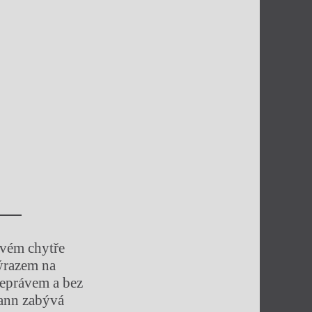
vém chytře
ýrazem na
neprávem a bez
mann zabývá