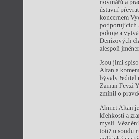
novinářů a pra
ústavní převra
koncernem Vyda
podporujících 
pokoje a vytvá
Denizových člá
alespoň jméne
Jsou jimi spis
Altan a koment
bývalý ředite
Zaman Fevzi Ya
zmínil o pravd
Ahmet Altan j
křehkostí a zra
myslí. Věznění
totiž u soudu 
politický syst