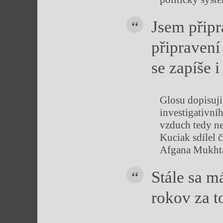
Jsem připr
připravení
se zapíše 
Glosu dopisuji
investigativní
vzduch tedy n
Kuciak sdílel 
Afgana Mukhta
Stále sa m
rokov za to