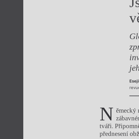
J
Výroční cen
v
Gl
zp
in
je
Esej
revu
N
ěmecký 
zábavné
tváři. Připomn
přednesení obž