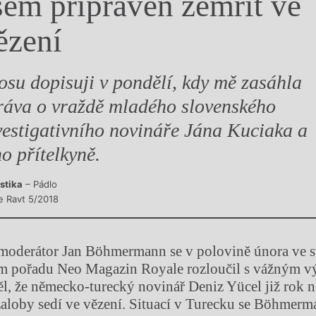
sem připraven zemřít ve
y
ězení
osu dopisuji v pondělí, kdy mě zasáhla
ráva o vraždě mladého slovenského
vestigativního novináře Jána Kuciaka a
ho přítelkyně.
istika
– Pádlo
e Ravt 5/2018
moderátor Jan Böhmermann se v polovině února ve s
m pořadu Neo Magazin Royale rozloučil s vážným v
ěl, že německo-turecký novinář Deniz Yücel již rok 
aloby sedí ve vězení. Situací v Turecku se Böhmer