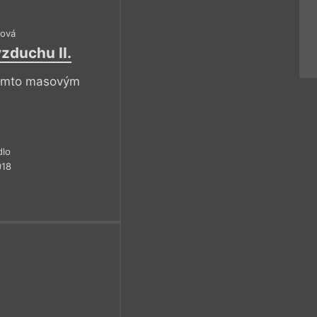
ová
zduchu II.
těmto masovým
dlo
018