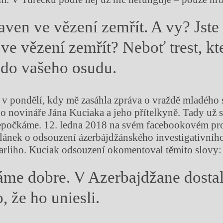
aven ve vězení zemřít. A vy? Jste
 ve vězení zemřít? Neboť trest, kt
i do vašeho osudu.
 v pondělí, kdy mě zasáhla zpráva o vraždě mladého
ho novináře Jána Kuciaka a jeho přítelkyně. Tady už s
epočkáme. 12. ledna 2018 na svém facebookovém pro
článek o odsouzení ázerbájdžánského investigativního
rliho. Kuciak odsouzení okomentoval těmito slovy:
áme dobre. V Azerbajdžane dostal
, že ho uniesli.