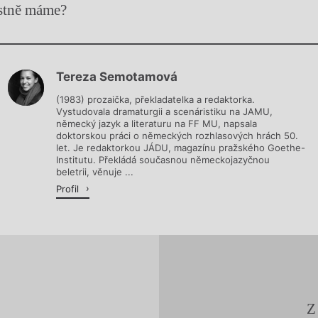
astně máme?
Chviličku.
Tereza Semotamová
Načítá se.
(1983) prozaička, překladatelka a redaktorka.
Vystudovala dramaturgii a scenáristiku na JAMU,
německý jazyk a literaturu na FF MU, napsala
doktorskou práci o německých rozhlasových hrách 50.
let. Je redaktorkou JÁDU, magazínu pražského Goethe-
Institutu. Překládá současnou německojazyčnou
beletrii, věnuje ...
Profil
Z