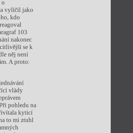
 o
a vylíčil jako
oho, kdo
 reagoval
aragraf 103
íhání nakonec
tlivější se k
dle něj není
ám. A proto:
jednávání
ící vlády
neprávem
 Při pohledu na
vítala kyticí
na to mi ztuhl
znamných