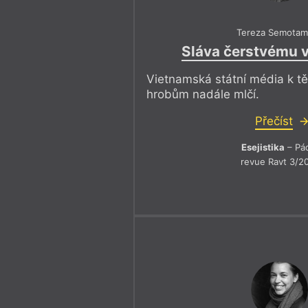
Tereza Semotam
Sláva čerstvému v
Vietnamská státní média k 
hrobům nadále mlčí.
Přečíst
Esejistika
– Pá
revue Ravt 3/2