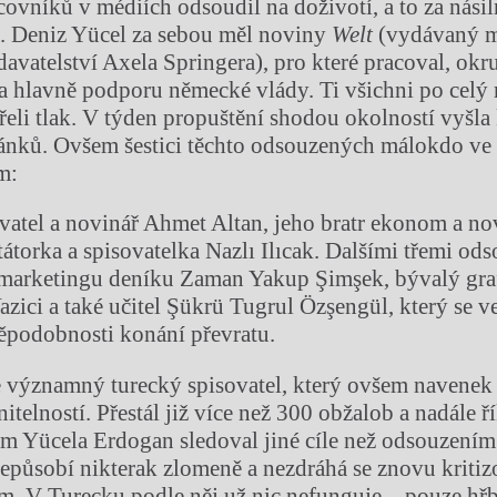
covníků v médiích odsoudil na doživotí, a to za nási
t. Deniz Yücel za sebou měl noviny
Welt
(vydávaný 
vatelství Axela Springera), pro které pracoval, okru
a hlavně podporu německé vlády. Ti všichni po celý 
řeli tlak. V týden propuštění shodou okolností vyšla
nků. Ovšem šestici těchto odsouzených málokdo ve 
m:
ovatel a novinář Ahmet Altan, jeho bratr ekonom a 
átorka a spisovatelka Nazlı Ilıcak. Dalšími třemi od
l marketingu deníku Zaman Yakup Şimşek, bývalý gra
zici a také učitel Şükrü Tugrul Özşengül, který se v
ěpodobnosti konání převratu.
e významný turecký spisovatel, který ovšem navenek
nitelností. Přestál již více než 300 obžalob a nadále ří
m Yücela Erdogan sledoval jiné cíle než odsouzením
nepůsobí nikterak zlomeně a nezdráhá se znovu kritiz
ém. V Turecku podle něj už nic nefunguje – pouze hřb