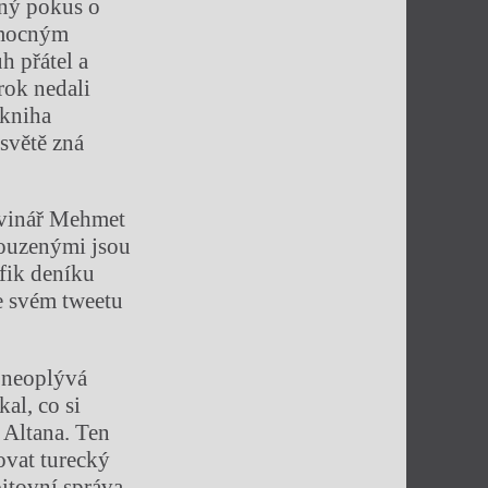
lný pokus o
mocným
h přátel a
rok nedali
 kniha
světě zná
novinář Mehmet
souzenými jsou
fik deníku
e svém tweetu
 neoplývá
kal, co si
 Altana. Ten
ovat turecký
itovní správa.