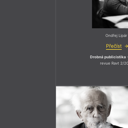
Ondřej Lipár
Přečíst
Drobná publicistika
–
revue Ravt 2/2