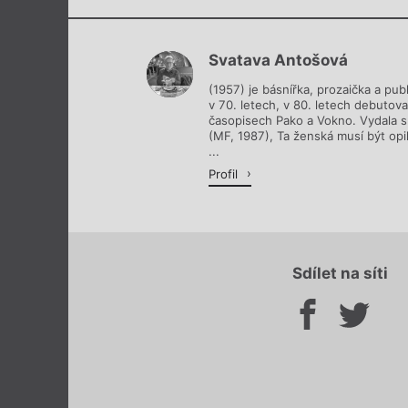
Svatava Antošová
(1957) je básnířka, prozaička a publ
v 70. letech, v 80. letech debutov
časopisech Pako a Vokno. Vydala sb
(MF, 1987), Ta ženská musí být opi
...
Profil
Sdílet na síti