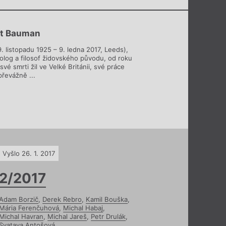
t Bauman
. listopadu 1925 – 9. ledna 2017, Leeds),
iolog a filosof židovského původu, od roku
své smrti žil ve Velké Británii, své práce
převážně ...
Vyšlo 26. 1. 2017
2/2017
Adam Borzič
,
Derek Rebro
,
Kamil Bouška
,
Mária Ferenčuhová
,
Michal Habaj
,
Michal Havran
,
Michal Jareš
,
Petr Drulák
,
Svatava Antošová