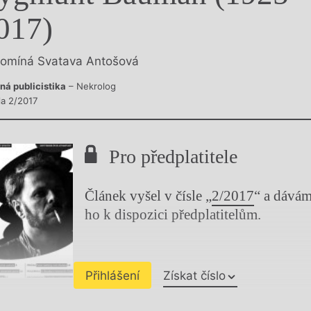
y
017)
omíná Svatava Antošová
ná publicistika
– Nekrolog
la 2/2017
Pro předplatitele
Článek vyšel v čísle „
2/2017
“ a dává
ho k dispozici předplatitelům.
Přihlášení
Získat číslo