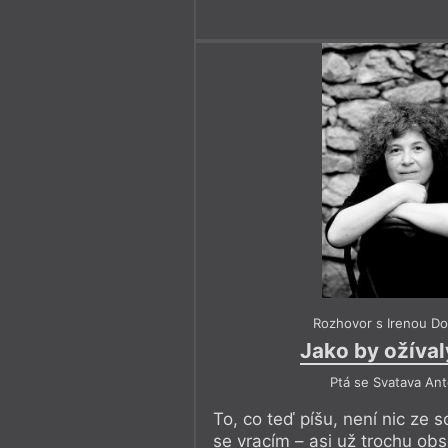
Rozhovor s Irenou D
Jako by ožíval
Ptá se Svatava An
To, co teď píšu, není nic ze 
se vracím – asi už trochu obs