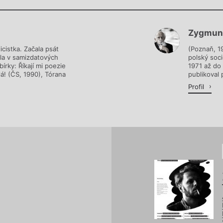
Chviličku.
Zygmun
Načítá se.
icistka. Začala psát
(Poznaň, 19
ala v samizdatových
polský soc
írky: Říkají mi poezie
1971 až do 
lá! (ČS, 1990), Tórana
publikoval 
Profil