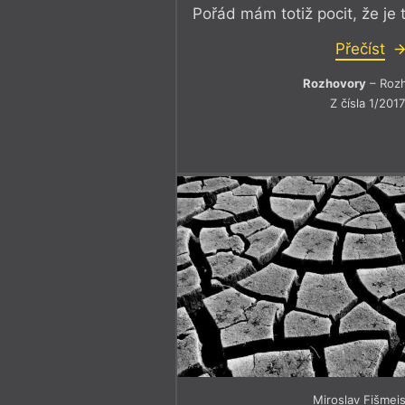
Pořád mám totiž pocit, že je 
Přečíst
Rozhovory
– Roz
Z čísla 1/201
Miroslav Fišmeis