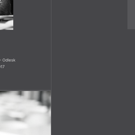
 Odlesk
017