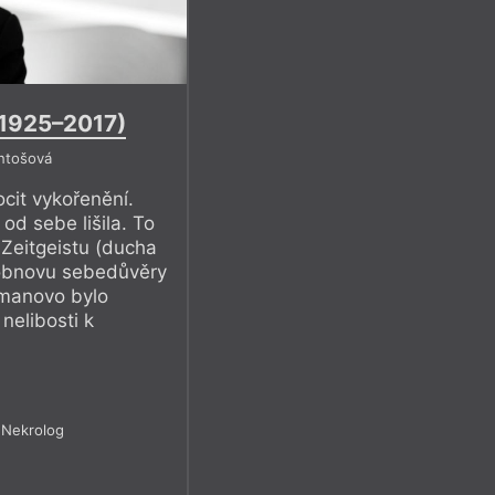
1925–2017)
ntošová
ocit vykořenění.
od sebe lišila. To
Zeitgeistu (ducha
 obnovu sebedůvěry
umanovo bylo
nelibosti k
Nekrolog