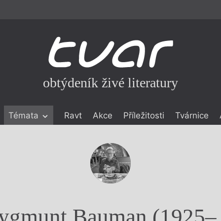
obtýdeník živé literatury
Témata
Ravt
Akce
Příležitosti
Tvárnice
ické literatuře
icistika
zí
eflexe
onialismu
ygmunt Bauman (1925–