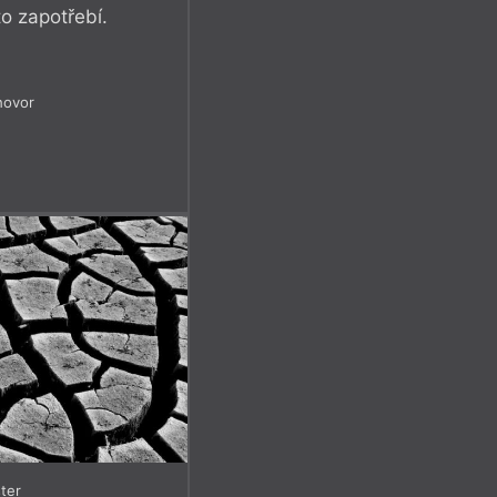
to zapotřebí.
hovor
7
ter