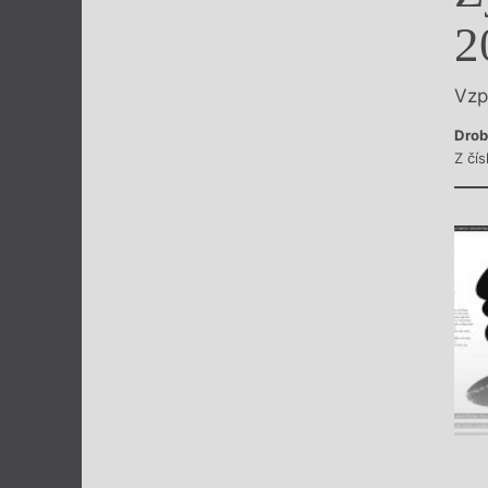
Výroční cen
2
Vzp
Drob
Z čís