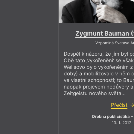
Zygmunt Bauman (
Vzpomíná Svatava A
Dospěl k názoru, že jím byl p
Obě tato ‚vykořenění‘ se však 
Wellsovo bylo vykořeněním z 
doby) a mobilizovalo v něm
ve vlastní schopnosti; to Ba
naopak projevem nedůvěry a 
Zeitgeistu nového světa…
Přečíst
Drobná publicistika
– 
13. 1. 2017