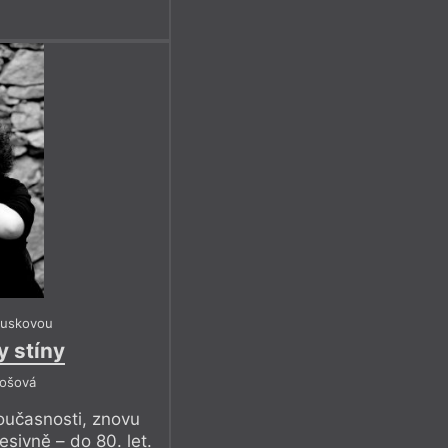
ouskovou
y stíny
tošová
současnosti, znovu
esivně – do 80. let.