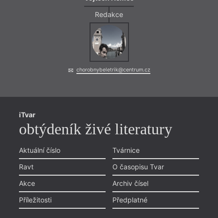
Redakce
chorobnybeletrik@centrum.cz
iTvar
obtýdeník živé literatury
Aktuální číslo
Tvárnice
Ravt
O časopisu Tvar
Akce
Archiv čísel
Příležitosti
Předplatné