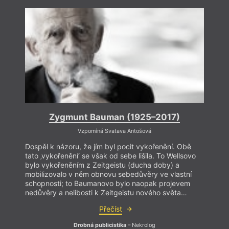
Zygmunt Bauman (1925–2017)
Vzpomíná Svatava Antošová
Dospěl k názoru, že jím byl pocit vykořenění. Obě
tato ‚vykořenění‘ se však od sebe lišila. To Wellsovo
bylo vykořeněním z Zeitgeistu (ducha doby) a
mobilizovalo v něm obnovu sebedůvěry ve vlastní
schopnosti; to Baumanovo bylo naopak projevem
nedůvěry a nelibosti k Zeitgeistu nového světa…
Přečíst
Drobná publicistika
– Nekrolog