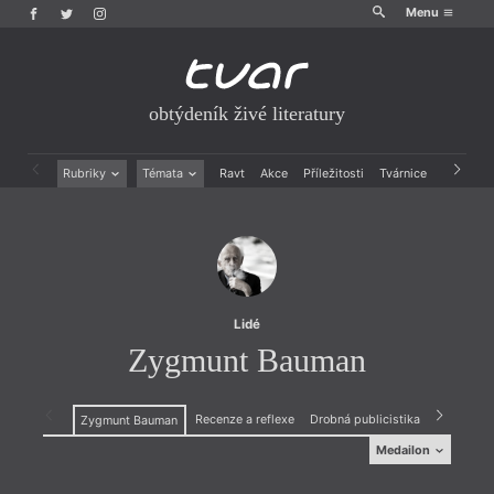
Menu
obtýdeník živé literatury
Rubriky
Témata
Ravt
Akce
Příležitosti
Tvárnice
Archiv
Beletrie
Ženy v katolické literatuře
Drobná publicistika
Právě vychází
Esejistika
Mauzoleum
Recenze a reflexe
Divadlo
Reportáže
Historie kolonialismu
Rozhovory
Dokument
Lidé
Výroční ceny
Zygmunt Bauman
Recenze a reflexe
Drobná publicistika
Zygmunt Bauman
Medailon
Medailon
(Poznaň, 19. listopadu 1925 – 9. ledna 2017, Leeds),