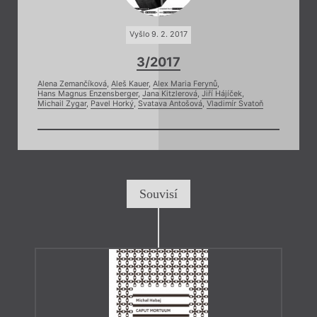
Vyšlo 9. 2. 2017
3/2017
Alena Zemančíková
,
Aleš Kauer
,
Alex Maria Ferynů
,
Hans Magnus Enzensberger
,
Jana Kitzlerová
,
Jiří Hájíček
,
Michail Zygar
,
Pavel Horký
,
Svatava Antošová
,
Vladimír Svatoň
Souvisí