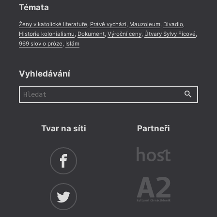
Témata
Ženy v katolické literatuře
,
Právě vychází
,
Mauzoleum
,
Divadlo
,
Historie kolonialismu
,
Dokument
,
Výroční ceny
,
Útvary Sylvy Ficové
,
969 slov o próze
,
Islám
Vyhledávání
Tvar na síti
Partneři