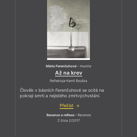
Mária Ferenčuhová
–
Imunita
Až na krev
Reflektuje Kamil Bouška
Člověk v básních Ferenčuhové se ocitá na
pokraji smrti a nejistého zmrtvýchvstání.
Přečíst
Recenze a reflexe
– Recenze
Z čísla 2/2017