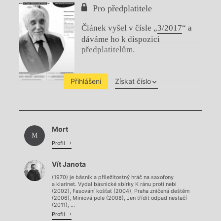
Pro předplatitele
Článek vyšel v čísle „
3/2017
“ a
dáváme ho k dispozici
předplatitelům.
Přihlášení
Získat číslo
Chviličku.
Mort
Načítá se.
M
Profil
Vít Janota
(1970) je básník a příležitostný hráč na saxofony
a klarinet. Vydal básnické sbírky K ránu proti nebi
(2002), Fasování košťat (2004), Praha zničená deštěm
(2006), Miniová pole (2008), Jen třídit odpad nestačí
(2011), ...
Profil