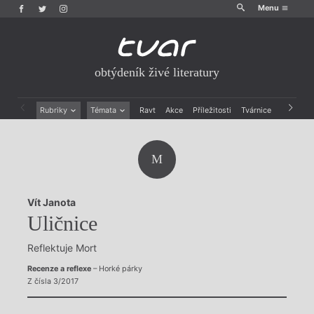
Menu
obtýdeník živé literatury
Rubriky
Témata
Ravt
Akce
Příležitosti
Tvárnice
Archiv
Beletrie
Ženy v katolické literatuře
Drobná publicistika
Právě vychází
M
Esejistika
Mauzoleum
Recenze a reflexe
Divadlo
Reportáže
Historie kolonialismu
Vít Janota
Rozhovory
Dokument
Uličnice
Výroční ceny
Reflektuje Mort
Recenze a reflexe
– Horké párky
Z čísla 3/2017