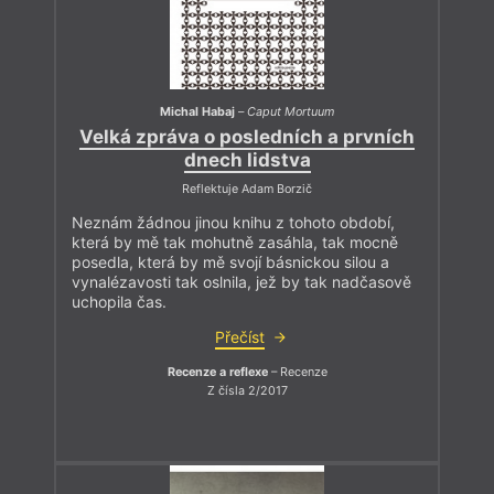
Michal Habaj
–
Caput Mortuum
Velká zpráva o posledních a prvních
dnech lidstva
Reflektuje Adam Borzič
Neznám žádnou jinou knihu z tohoto období,
která by mě tak mohutně zasáhla, tak mocně
posedla, která by mě svojí básnickou silou a
vynalézavosti tak oslnila, jež by tak nadčasově
uchopila čas.
Přečíst
Recenze a reflexe
– Recenze
Z čísla 2/2017