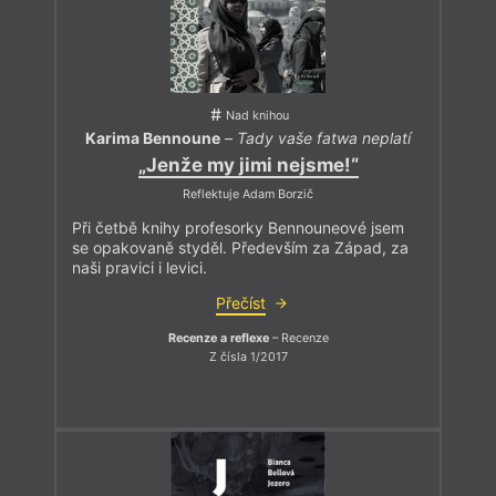
Nad knihou
Karima Bennoune
–
Tady vaše fatwa neplatí
„Jenže my jimi nejsme!“
Reflektuje Adam Borzič
Při četbě knihy profesorky Bennouneové jsem
se opakovaně styděl. Především za Západ, za
naši pravici i levici.
Přečíst
Recenze a reflexe
– Recenze
Z čísla 1/2017