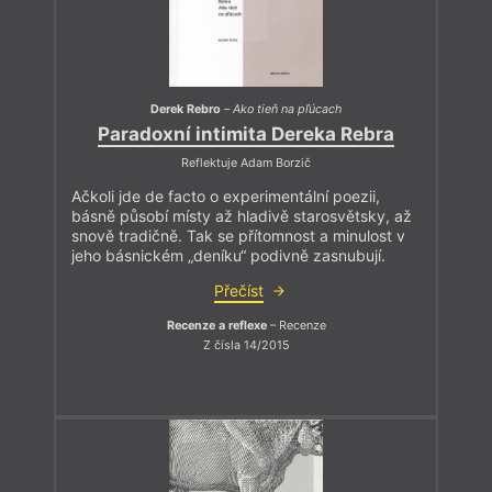
Derek Rebro
–
Ako tieň na pľúcach
Paradoxní intimita Dereka Rebra
Reflektuje Adam Borzič
Ačkoli jde de facto o experimentální poezii,
básně působí místy až hladivě starosvětsky, až
snově tradičně. Tak se přítomnost a minulost v
jeho básnickém „deníku“ podivně zasnubují.
Přečíst
Recenze a reflexe
– Recenze
Z čísla 14/2015