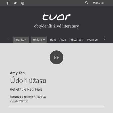
Menu
obtýdeník živé literatury
Rubriky
Témata
Ravt
Akce
Příležitosti
Tvárnice
Archiv
Beletrie
Ženy v katolické literatuře
Drobná publicistika
Právě vychází
PF
Esejistika
Mauzoleum
Recenze a reflexe
Divadlo
Reportáže
Historie kolonialismu
Amy Tan
Rozhovory
Dokument
Údolí úžasu
Výroční ceny
Reflektuje Petr Fiala
Recenze a reflexe
– Recenze
Z čísla 2/2016