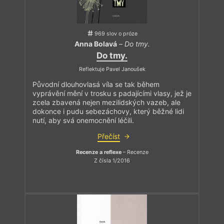
969 slov o próze
Anna Bolavá
–
Do tmy.
Do tmy.
Reflektuje Pavel Janoušek
Původní dlouhovlasá víla se tak během
vyprávění mění v trosku s padajícími vlasy, jež je
zcela zbavená nejen mezilidských vazeb, ale
dokonce i pudu sebezáchovy, který běžné lidi
nutí, aby svá onemocnění léčili.
Přečíst
Recenze a reflexe
– Recenze
Z čísla 1/2016