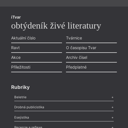
iTvar
obtýdeník živé literatury
Aktuální číslo
Tvárnice
Ravt
O časopisu Tvar
Akce
Archiv čísel
Příležitosti
Předplatné
Rubriky
Beletrie
Poezie
,
Próza
,
Dokumenty
,
Drama
,
Celá rubrika
Drobná publicistika
Odlesk
,
Zasláno
,
Nezařazené
,
Novinky v Tvaru
,
Slovo
,
Výročí
,
Esejistika
Nekrolog
,
Glosa
,
Sloupek
,
Pozvánka
,
Literární soutěž
,
Komentář
,
Celá rubrika
Esej
,
Pádlo
,
Úvaha
,
Texty
,
Studie
,
Celá rubrika
Recenze a reflexe