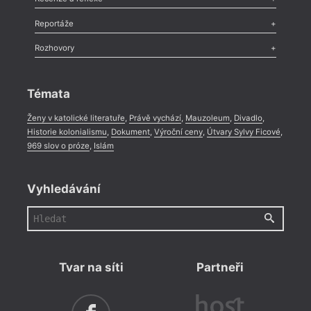
Recenze
,
Dvakrát
,
Horké párky
,
969 slov o próze
,
Reportáže
Méně slov o próze
,
Celá rubrika
Literární zítřky
,
Reportáž
,
Literární život
,
Divadlo
,
Kritický ohlas
,
Rozhovory
Celá rubrika
Rozhovor
,
Anketa
,
Celá rubrika
Témata
Ženy v katolické literatuře
,
Právě vychází
,
Mauzoleum
,
Divadlo
,
Historie kolonialismu
,
Dokument
,
Výroční ceny
,
Útvary Sylvy Ficové
,
969 slov o próze
,
Islám
Vyhledávání
Tvar na síti
Partneři