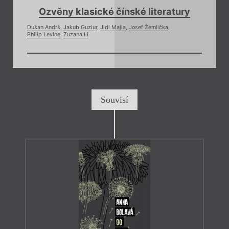
Ozvěny klasické čínské literatury
Dušan Andrš
,
Jakub Guziur
,
Jidi Majia
,
Josef Žemlička
,
Philip Levine
,
Zuzana Li
Souvisí