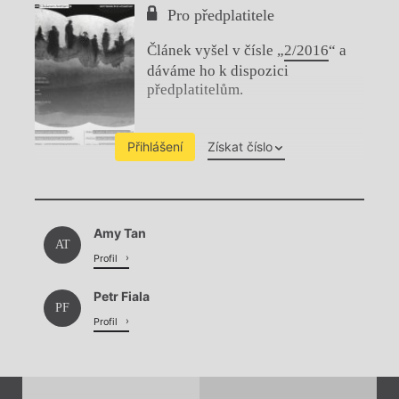
Pro předplatitele
Článek vyšel v čísle „
2/2016
“ a
dáváme ho k dispozici
předplatitelům.
Přihlášení
Získat číslo
Chviličku.
Amy Tan
Načítá se.
AT
Profil
Petr Fiala
PF
Profil