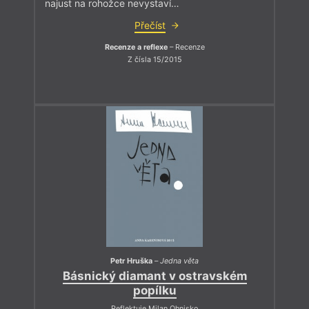
najust na rohožce nevystaví…
Přečíst
Recenze a reflexe
– Recenze
Z čísla 15/2015
Petr Hruška
–
Jedna věta
Básnický diamant v ostravském
popílku
Reflektuje Milan Ohnisko