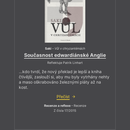
Saki
–
Vůl v chryzantémách
Současnost edwardiánské Anglie
Reflektuje Patrik Linhart
…kdo tvrdí, že nový překlad je lepší a kniha
čtivější, zaslouží si, aby mu byly vytrhány nehty
a maso oškrabováno železnými pláty až na
kost.
Přečíst
Recenze a reflexe
– Recenze
Z čísla 17/2015