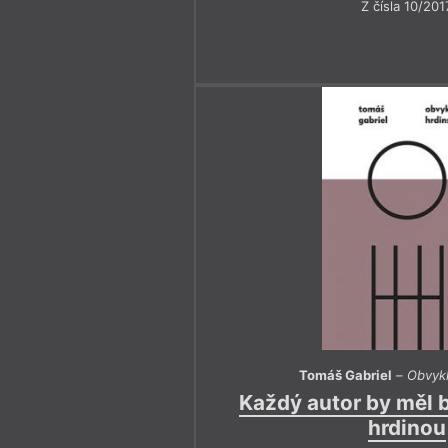
Z čísla 10/201
Tomáš Gabriel
–
Obvykl
Každý autor by měl 
hrdinou