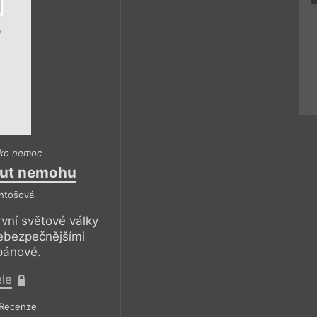
ako nemoc
out nemohu
Antošová
vní světové války
nebezpečnějšími
 pánové.
ele
Recenze