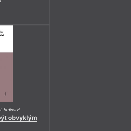
7
é hrdinství
být obvyklým