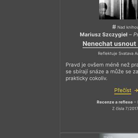
Nad kniho
Mariusz Szczygieł
–
P
Nenechat usnout
Reflektuje Svatava 
Pravd je ovšem méně než pra
se sbírají snáze a může se z
prakticky cokoliv.
Přečíst
Recenze a reflexe
– 
Z čísla 7/201