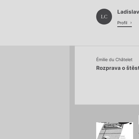
Ladisla
Načítá se.
LC
Profil
Émilie du Châtelet
Rozprava o štěst