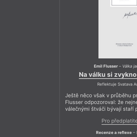
Emil Flusser
–
Válka j
Na válku si zvykn
Reflektuje Svatava 
Ještě něco však v průběhu pr
Flusser odpozoroval: že nej
válečnými štváči bývají staří
Pro předplatit
Recenze a reflexe
– 