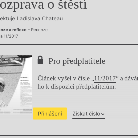
ozprava o štěstí
y
lektuje Ladislava Chateau
nze a reflexe
– Recenze
la 11/2017
Pro předplatitele
Článek vyšel v čísle „
11/2017
“ a dáv
ho k dispozici předplatitelům.
Přihlášení
Získat číslo
Chviličku.