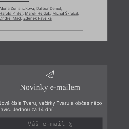
Alena Zemančíková
,
Dalibor Demel
,
Harold Pinter
,
Marek Hejduk
,
Michal Škrabal
,
Ondřej Macl
,
Zdenek Pavelka
Novinky e-mailem
Nová čísla Tvaru, večírky Tvaru a občas něco
navíc. Jednou za 14 dní.