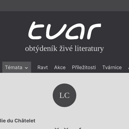
obtýdeník živé literatury
Témata
Ravt
Akce
Příležitosti
Tvárnice
ické literatuře
icistika
zí
LC
eflexe
onialismu
lie du Châtelet