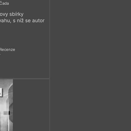
 Čada
ovy sbírky
ahu, s níž se autor
Recenze
7