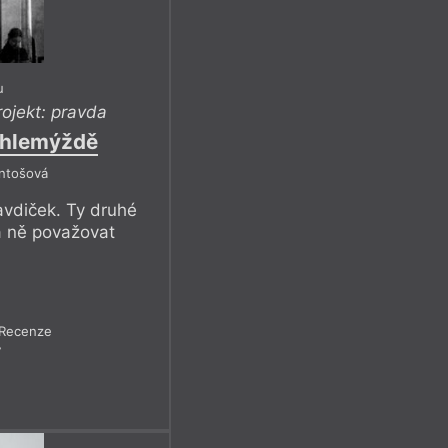
u
rojekt: pravda
 hlemýždě
Antošová
vdiček. Ty druhé
a ně považovat
Recenze
7