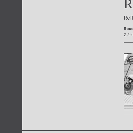
R
Výroční cen
Ref
Rece
Z čís