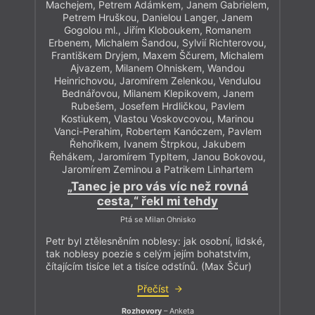
Machejem, Petrem Adámkem, Janem Gabrielem,
Petrem Hruškou, Danielou Langer, Janem
Gogolou ml., Jiřím Kloboukem, Romanem
Erbenem, Michalem Šandou, Sylvií Richterovou,
Františkem Dryjem, Maxem Ščurem, Michalem
Ajvazem, Milanem Ohniskem, Wandou
Heinrichovou, Jaromírem Zelenkou, Vendulou
Bednářovou, Milanem Klepikovem, Janem
Rubešem, Josefem Hrdličkou, Pavlem
Kostiukem, Vlastou Voskovcovou, Marinou
Vanci-Perahim, Robertem Kanóczem, Pavlem
Řehoříkem, Ivanem Štrpkou, Jakubem
Řehákem, Jaromírem Typltem, Janou Bokovou,
Jaromírem Zeminou a Patrikem Linhartem
„Tanec je pro vás víc než rovná
cesta,“ řekl mi tehdy
Ptá se Milan Ohnisko
Petr byl ztělesněním noblesy: jak osobní, lidské,
tak noblesy poezie s celým jejím bohatstvím,
čítajícím tisíce let a tisíce odstínů. (Max Ščur)
Přečíst
Rozhovory
– Anketa