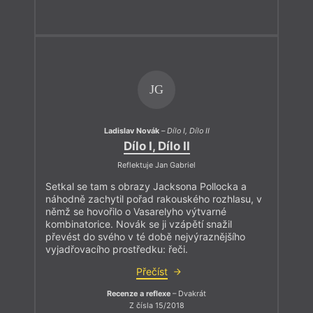
JG
Ladislav Novák
–
Dílo I, Dílo II
Dílo I, Dílo II
Reflektuje Jan Gabriel
Setkal se tam s obrazy Jacksona Pollocka a
náhodně zachytil pořad rakouského rozhlasu, v
němž se hovořilo o Vasarelyho výtvarné
kombinatorice. Novák se ji vzápětí snažil
převést do svého v té době nejvýraznějšího
vyjadřovacího prostředku: řeči.
Přečíst
Recenze a reflexe
– Dvakrát
Z čísla 15/2018