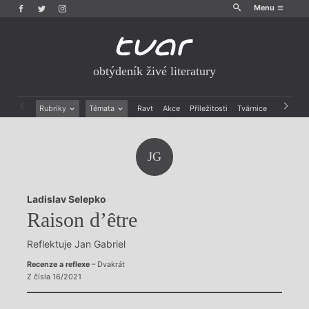
Menu
obtýdeník živé literatury
Rubriky
Témata
Ravt
Akce
Příležitosti
Tvárnice
Archiv
Beletrie
Ženy v katolické literatuře
Drobná publicistika
Právě vychází
JG
Esejistika
Mauzoleum
Recenze a reflexe
Divadlo
Reportáže
Historie kolonialismu
Ladislav Selepko
Rozhovory
Dokument
Raison d’être
Výroční ceny
Reflektuje Jan Gabriel
Recenze a reflexe
– Dvakrát
Z čísla 16/2021