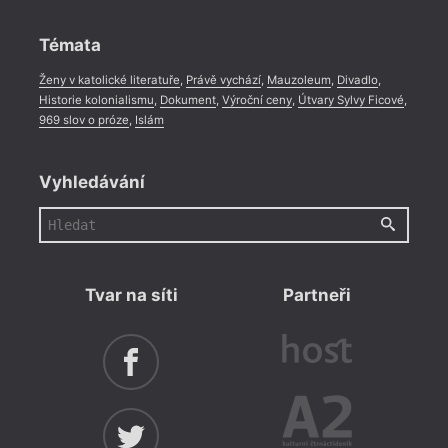
Rozhovor
,
Anketa
,
Celá rubrika
Témata
Ženy v katolické literatuře
,
Právě vychází
,
Mauzoleum
,
Divadlo
,
Historie kolonialismu
,
Dokument
,
Výroční ceny
,
Útvary Sylvy Ficové
,
969 slov o próze
,
Islám
Vyhledávání
Tvar na síti
Partneři