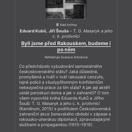
Nad knihou
Eduard Kubů
,
Jiří Šouša
–
T. G. Masaryk a jeho
c. k. protivníci
Byli jsme před Rakouskem, budeme i
po něm
Reflektuje Svatava Antošová
Co předcházelo vybudování samostatného
československého státu? Jaká důsledná,
promyšlená a tváří v tvář rakouské cenzuře,
tajné policii a všudypřítomným konfidentům
nebezpečná práce za tím stála? A jak její aktéři
ustáli perzekuci doma a jak v zahraničí? O tom
všem vypovídá kniha Eduarda Kubů a Jiřího
Šouši: T. G. Masaryk a jeho c. k. protivníci
(Karolinum, 2015) s podtitulem Československá
zahraniční akce ženevského období v zápase s
rakousko-uherskou diplomacií, zpravodajskými
službami a propagandou (1915–1916).