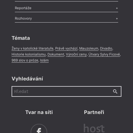
Recenze
,
Dvakrát
,
Horké párky
,
969 slov o próze
,
Reportáže
Méně slov o próze
,
Celá rubrika
Literární zítřky
,
Reportáž
,
Literární život
,
Divadlo
,
Kritický ohlas
,
Rozhovory
Celá rubrika
Rozhovor
,
Anketa
,
Celá rubrika
Témata
Ženy v katolické literatuře
,
Právě vychází
,
Mauzoleum
,
Divadlo
,
Historie kolonialismu
,
Dokument
,
Výroční ceny
,
Útvary Sylvy Ficové
,
969 slov o próze
,
Islám
Vyhledávání
Tvar na síti
Partneři