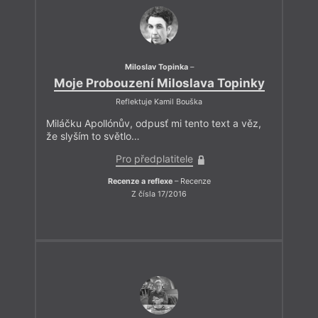
Miloslav Topinka
–
Moje Probouzení Miloslava Topinky
Reflektuje Kamil Bouška
Miláčku Apollónův, odpusť mi tento text a věz,
že slyším to světlo…
Pro předplatitele
Recenze a reflexe
– Recenze
Z čísla 17/2016