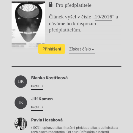
Pro předplatitele
Článek vyšel v čísle „
19/2016
“ a
dáváme ho k dispozici
předplatitelům.
Přihlášení
Získat číslo
Chviličku.
Blanka Kostřicová
Načítá se.
BK
Profil
Jiří Kamen
JK
Profil
Pavla Horáková
(1974), spisovatelka, literární překladatelka, publicistka a
rozhlasová redaktorka. Od studií překládala beletrii