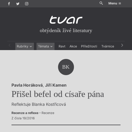
Menu
obtýdeník živé literatury
Rubriky
Témata
Ravt
Akce
Příležitosti
Tvárnice
Archiv
Beletrie
Ženy v katolické literatuře
Drobná publicistika
Právě vychází
BK
Esejistika
Mauzoleum
Recenze a reflexe
Divadlo
Reportáže
Historie kolonialismu
Pavla Horáková
,
Jiří Kamen
Rozhovory
Dokument
Přišel befel od císaře pána
Výroční ceny
Reflektuje Blanka Kostřicová
Recenze a reflexe
– Recenze
Z čísla 19/2016