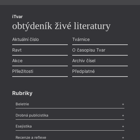
iTvar
obtýdeník živé literatury
Aktuální číslo
Tvárnice
Ravt
O časopisu Tvar
Akce
Archiv čísel
Příležitosti
Předplatné
Rubriky
Beletrie
Poezie
,
Próza
,
Dokumenty
,
Drama
,
Celá rubrika
Drobná publicistika
Odlesk
,
Zasláno
,
Nezařazené
,
Novinky v Tvaru
,
Slovo
,
Výročí
,
Esejistika
Nekrolog
,
Glosa
,
Sloupek
,
Pozvánka
,
Literární soutěž
,
Komentář
,
Celá rubrika
Esej
,
Pádlo
,
Úvaha
,
Texty
,
Studie
,
Celá rubrika
Recenze a reflexe