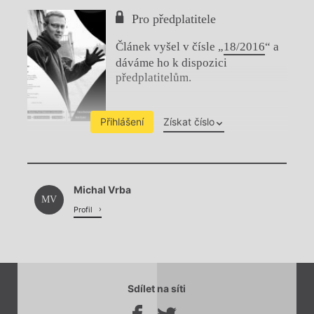
Pro předplatitele
Článek vyšel v čísle „
18/2016
“ a
dáváme ho k dispozici
předplatitelům.
Přihlášení
Získat číslo
Chviličku.
Michal Vrba
Načítá se.
MV
Profil
Sdílet na síti