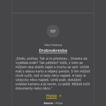
NP
Nikol Patíková
Drobnokresba
„Stello, počkej. Tak si to představ… Dneska sis
vydělala kolik? Tak pětikilo? Vidíš, z toho se
můžem oba dobře najíst a trochu se opít. Určitě
máš s sebou kartu a nějaký peníze. S tím můžeš
chvíli vyžít, než si tady něco najdeš. A tady si
vždycky něco najdeš. Umíš psát, dokážeš
ovládat kameru a já nevím, co ještě. Můžeš točit
dokumenty nebo něco.“
Přečíst
Beletrie
– Próza