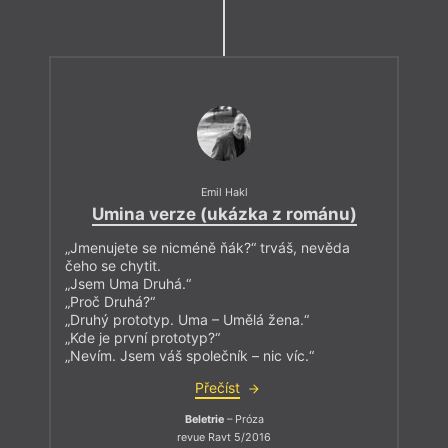
Emil Hakl
Umina verze (ukázka z románu)
„Jmenujete se nicméně ňák?“ trváš, nevěda
čeho se chytit.
„Jsem Uma Druhá.“
„Proč Druhá?“
„Druhý prototyp. Uma – Umělá žena.“
„Kde je první prototyp?“
„Nevím. Jsem váš společník – nic víc.“
Přečíst
Beletrie
– Próza
revue Ravt 5/2016