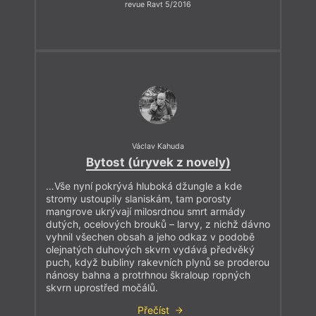
revue Ravt 5/2016
Václav Kahuda
Bytost (úryvek z novely)
…Vše nyní pokrývá hluboká džungle a kde
stromy ustoupily slaniskám, tam porosty
mangrove ukrývají milosrdnou smrt armády
dutých, ocelových brouků – larvy, z nichž dávno
vyhnil všechen obsah a jeho odkaz v podobě
olejnatých duhových skvrn vydává předvěký
puch, když bubliny rakevních plynů se proderou
nánosy bahna a protrhnou škraloup ropných
skvrn uprostřed močálů.
Přečíst