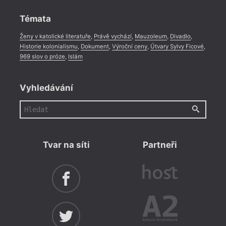
Rozhovor
,
Anketa
,
Celá rubrika
Témata
Ženy v katolické literatuře
,
Právě vychází
,
Mauzoleum
,
Divadlo
,
Historie kolonialismu
,
Dokument
,
Výroční ceny
,
Útvary Sylvy Ficové
,
969 slov o próze
,
Islám
Vyhledávání
Tvar na síti
Partneři