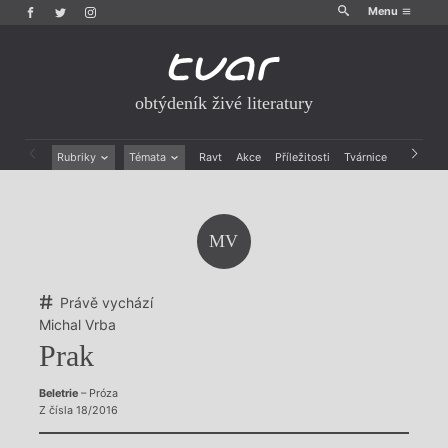
Menu
obtýdeník živé literatury
Rubriky
Témata
Ravt
Akce
Příležitosti
Tvárnice
Archiv
Beletrie
Ženy v katolické literatuře
Drobná publicistika
Právě vychází
Esejistika
Mauzoleum
MV
Recenze a reflexe
Divadlo
Reportáže
Historie kolonialismu
Rozhovory
Dokument
Právě vychází
Výroční ceny
Michal Vrba
Prak
Beletrie
– Próza
Z čísla 18/2016