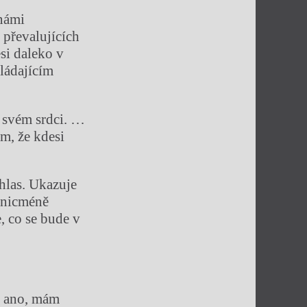
námi
 převalujících
si daleko v
hládajícím
e svém srdci. …
m, že kdesi
hlas. Ukazuje
, nicméně
 co se bude v
– ano, mám