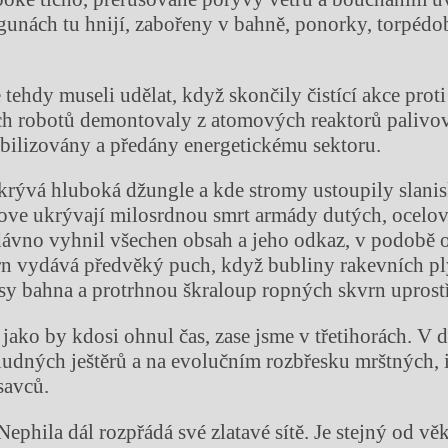
unách tu hnijí, zabořeny v bahně, ponorky, torpédo
e tehdy museli udělat, když skončily čistící akce pro
h robotů demontovaly z atomových reaktorů palivové
bilizovány a předány energetickému sektoru.
rývá hluboká džungle a kde stromy ustoupily slani
ove ukrývají milosrdnou smrt armády dutých, ocelo
 dávno vyhnil všechen obsah a jeho odkaz, v podobě 
n vydává předvěký puch, když bubliny rakevních pl
sy bahna a protrhnou škraloup ropných skvrn uprost
 jako by kdosi ohnul čas, zase jsme v třetihorách. V 
ludných ještěrů a na evolučním rozbřesku mrštných, 
savců.
phila dál rozpřádá své zlatavé sítě. Je stejný od v