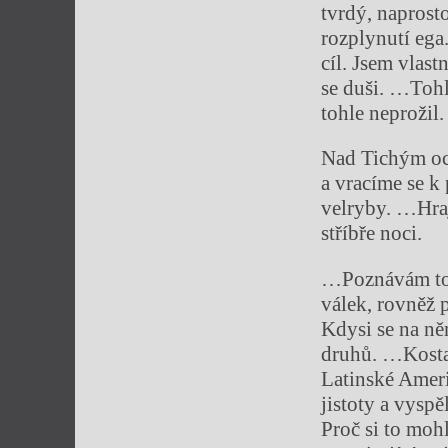
tvrdý, naprost
rozplynutí ega
cíl. Jsem vlast
se duši. …Tohl
tohle neprožil.
Nad Tichým oc
a vracíme se k
velryby. …Hraj
stříbře noci.
…Poznávám to t
válek, rovněž 
Kdysi se na ně
druhů. …Kostar
Latinské Amerik
jistoty a vyspě
Proč si to mohl