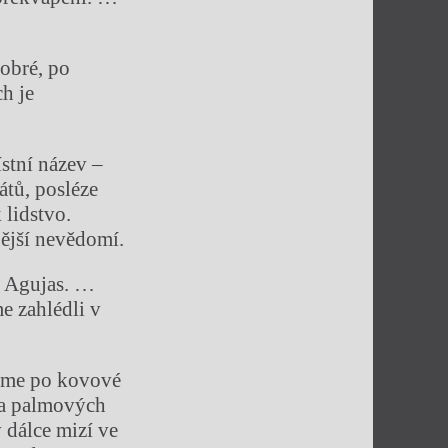
obré, po
h je
ístní název –
átů, posléze
k lidstvo.
nější nevědomí.
ya Agujas. …
e zahlédli v
 jsme po kovové
 a palmových
 dálce mizí ve