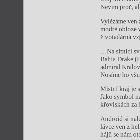
Nevím proč, al
Vylézáme ven z
modré obloze v
životadárná vz
…Na sítnici sv
Bahia Drake (D
admirál Králo
Nosíme ho všud
Místní kraj je 
Jako symbol nad
křoviskách za h
Android si nal
lávce ven z h
hájů se nám ote