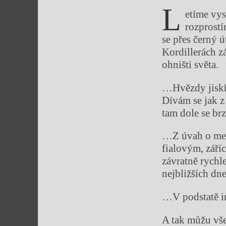
L
etíme vys
rozprostí
se přes černý 
Kordillerách z
ohništi světa.
…Hvězdy jiskří
Dívám se jak z
tam dole se br
…Z úvah o mech
fialovým, září
závratně rych
nejbližších dne
…V podstatě in
A tak můžu vš