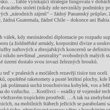
ojsko. …Tahle vynikající strategie fungovala v dobác
dvacátého století (nikdy zde nevznikly podmínky pr
vých „národních zájmů“ – žádný Panamský průplav, 
, žádná Guatemala, žádné Chile – dokonce ani Bahia
h válek, kdy mezinárodní diplomacie po rozpadu su
oporu (a žoldnéřské armády, korporátní divize a souk
lužby naftových a zbrojařských koncernů se definitiv
 si nikdo nevšímal „neutrality“ svobodných malých st
é území dostalo svou invazi železných brouků.
 teď v pralesích a močálech rezavějí tisíce tun oceli.
ků, opuštěné raketomety a pusté letištní plochy, kde 
y jak polámaná suchá trouchnivina kobylek, vos a běž
a do vzduchu. …Kostlivci – osádky té vojenské tec
m všežravém tropickém prostředí. …A tak na znehybn
nicích, na mobilních štábech ježících se parabolami s
uboké ticho, přerušované poryvy větru a boucháním 