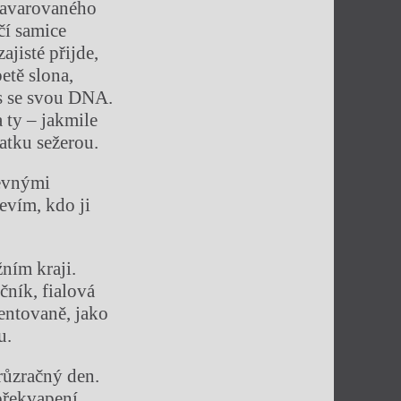
 havarovaného
čí samice
jisté přijde,
etě slona,
is se svou DNA.
 ty – jakmile
atku sežerou.
revnými
vím, kdo ji
ním kraji.
čník, fialová
entovaně, jako
u.
růzračný den.
 překvapení. …