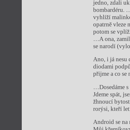
jedno, zdali u
bombardéru. …
vyhlíží malink
opatrně vleze 
potom se vplíž
…A ona, zamilo
se narodí (vyl
Ano, i já nesu 
diodami podpů
přijme a co se 
…Dosedáme s vr
Jdeme spát, js
žhnoucí bytost
rorýsi, kteří l
Android se na 
Můj křemíkový 