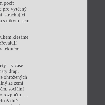
m pocit
le pro vytčený
í, strachující
 a s nikým jsem
loukem klesáme
převalují
 v tekutém
ety – v čase
ťatý dráp.
ce ohrožených
diný ze zemí
tém, sociální
ího rozpočtu. …
ylo žádné