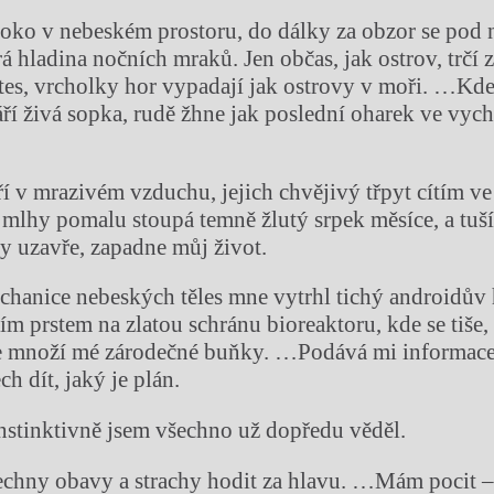
oko v nebeském prostoru, do dálky za obzor se pod 
rá hladina nočních mraků. Jen občas, jak ostrov, trčí z
útes, vrcholky hor vypadají jak ostrovy v moři. …Kde
áří živá sopka, rudě žhne jak poslední oharek ve vyc
 v mrazivém vzduchu, jejich chvějivý třpyt cítím v
 mlhy pomalu stoupá temně žlutý srpek měsíce, a tuší
zy uzavře, zapadne můj život.
anice nebeských těles mne vytrhl tichý androidův 
cím prstem na zlatou schránu bioreaktoru, kde se tiše
le množí mé zárodečné buňky. …Podává mi informace,
ch dít, jaký je plán.
stinktivně jsem všechno už dopředu věděl.
echny obavy a strachy hodit za hlavu. …Mám pocit 