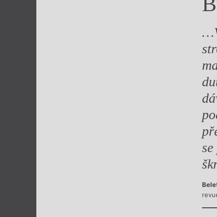
B
Výroční cen
…V
st
ma
du
dá
po
př
se
šk
Bele
revu