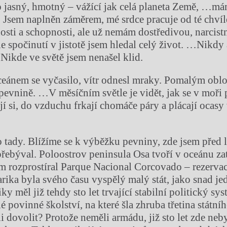
o jasný, hmotný – vážící jak celá planeta Země, …má
. Jsem naplněn záměrem, mé srdce pracuje od té chví
nosti a schopnosti, ale už nemám dostředivou, narcistn
e spočinutí v jistotě jsem hledal celý život. …Nikdy
 Nikde ve světě jsem nenašel klid.
eánem se vyčasilo, vítr odnesl mraky. Pomalým ob
 pevnině. …V měsíčním světle je vidět, jak se v moři 
í si, do vzduchu frkají chomáče páry a plácají ocasy
ady. Blížíme se k výběžku pevniny, zde jsem před l
přebýval. Poloostrov peninsula Osa tvoří v oceánu za
m rozprostíral Parque Nacional Corcovado – rezerva
ika byla svého času vyspělý malý stát, jako snad je
y měl již tehdy sto let trvající stabilní politický sys
lé povinné školství, na které šla zhruba třetina státn
i dovolit? Protože neměli armádu, již sto let zde neb