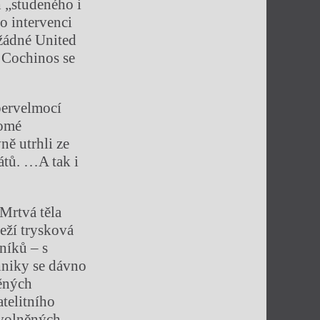
h „studeného i
o intervenci
žádné United
 Cochinos se
pervelmocí
romé
ně utrhli ze
átů. …A tak i
 Mrtvá těla
leží trysková
níků – s
hniky se dávno
ěných
atelitního
uvolněných