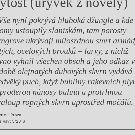
ytost (úryvek z novely)
y
še nyní pokrývá hluboká džungle a kde
romy ustoupily slaniskám, tam porosty
ngrove ukrývají milosrdnou smrt armád
tých, ocelových brouků – larvy, z nichž
vno vyhnil všechen obsah a jeho odkaz v
době olejnatých duhových skvrn vydává
edvěký puch, když bubliny rakevních ply
 proderou nánosy bahna a protrhnou
raloup ropných skvrn uprostřed močálů.
trie
– Próza
e Ravt 5/2016