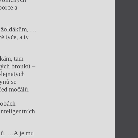
borce a
ti žoldákům, …
 tyče, a ty
skám, tam
vých brouků –
olejnatých
ynů se
řed močálů.
dobách
inteligentních
ěků. …A je mu