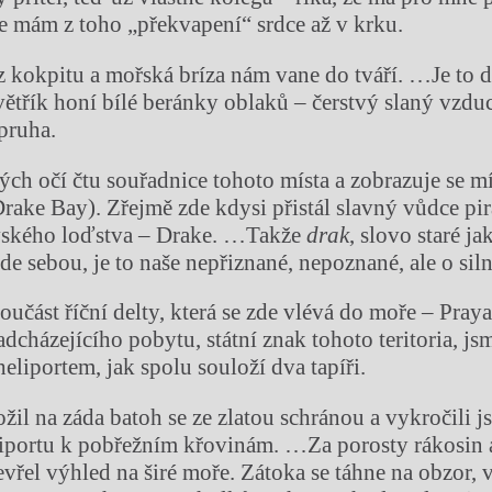
e mám z toho „překvapení“ srdce až v krku.
 kokpitu a mořská bríza nám vane do tváří. …Je to d
ětřík honí bílé beránky oblaků – čerstvý slaný vzduc
pruha.
ých očí čtu souřadnice tohoto místa a zobrazuje se m
rake Bay). Zřejmě zde kdysi přistál slavný vůdce pir
vského loďstva – Drake. …Takže
drak
, slovo staré ja
e sebou, je to naše nepřiznané, nepoznané, ale o sil
součást říční delty, která se zde vlévá do moře – Pra
cházejícího pobytu, státní znak tohoto teritoria, jsm
eliportem, jak spolu souloží dva tapíři.
ožil na záda batoh se ze zlatou schránou a vykročili
eliportu k pobřežním křovinám. …Za porosty rákosin
vřel výhled na širé moře. Zátoka se táhne na obzor, v