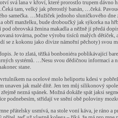
kotví svá lana v křoví, které prorostlo trupem dávno
Čeká tam, velký jak přerostlý banán, …čeká. Pavou
ého samečka. …Mužíček jednoho sluníčkového dne za
na obří manželku, bude droboučký jak sýkorka na hřb
í pod obrovská ženina makadla a něžně jí předá dop
vaná továrna, počne výrobu tisíců malých dětiček, a
odí se z kokonu jako divize námořní pěchoty) svou m
dopis. Je to zlatá, těžká bonboniéra poblikávající ba
rných systémů. …Nesu svou dědičnou informaci a ne
nakonec stane.
tulníkem na ocelové molo heliportu kdesi v pobřež
em unaven jak malé dítě. Jen ten můj silikonový spole
 zřejmě nezná spánek. Možná dokáže spát jaksi segm
etíce podnebesím, střídají ve snění obě poloviny mozk
mne přátelsky usmívá, na stole voní káva, je ráno a p
přítel, teď už vlastně kolega – říká, že má pro mne