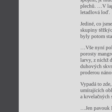
plechů. …V lag
letadlová loď.
Jediné, co jsm
skupiny těžkýc
byly potom sta
…Vše nyní pok
porosty mangr
larvy, z nichž
duhových skvr
proderou náno
Vypadá to zde,
umírajících ob
a krvelačných 
…Jen pavouk Ne