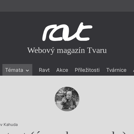
Webový magazín Tvaru
Témata
Ravt
Akce
Příležitosti
Tvárnice
ické literatuře
icistika
zí
eflexe
onialismu
av Kahuda