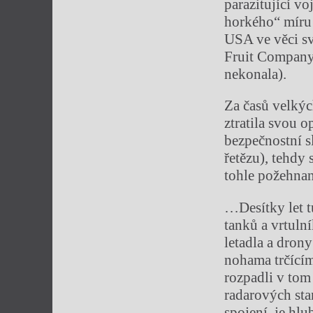
parazitující v
horkého“ míru 
USA ve věci s
Fruit Company
nekonala).
Za časů velkýc
ztratila svou 
bezpečnostní s
řetězu), tehdy
tohle požehnan
…Desítky let tu
tanků a vrtulní
letadla a dron
nohama trčícím
rozpadli v to
radarových sta
spojení, je hl