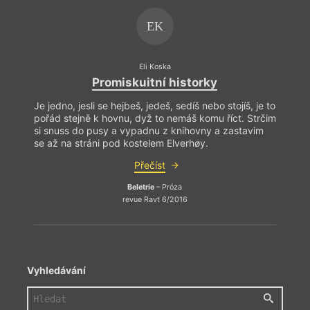
V mezičase mezi prací a životem si libuje v prolínání
reality a fantazie.
EK
Eli Koska
Promiskuitní historky
Je jedno, jesli se hejbeš, jedeš, sedíš nebo stojíš, je to
Je jed
pořád stejně k hovnu, dyž to nemáš komu říct. Strčim
pořád
si snuss do pusy a vypadnu z knihovny a zastavim
si sn
se až na stráni pod kostelem Elverhøy.
se až
Přečíst
Beletrie
– Próza
revue Ravt 6/2016
Vyhledávání