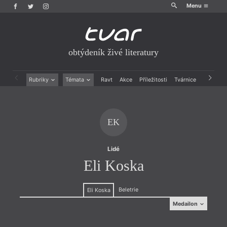
Menu
obtýdeník živé literatury
Rubriky
Témata
Ravt
Akce
Příležitosti
Tvárnice
Archiv
Beletrie
Ženy v katolické literatuře
Drobná publicistika
Právě vychází
Esejistika
Mauzoleum
EK
Recenze a reflexe
Divadlo
Reportáže
Historie kolonialismu
Rozhovory
Dokument
Lidé
Výroční ceny
Eli Koska
Beletrie
Eli Koska
Medailon
Medailon
#žije #zde #píše