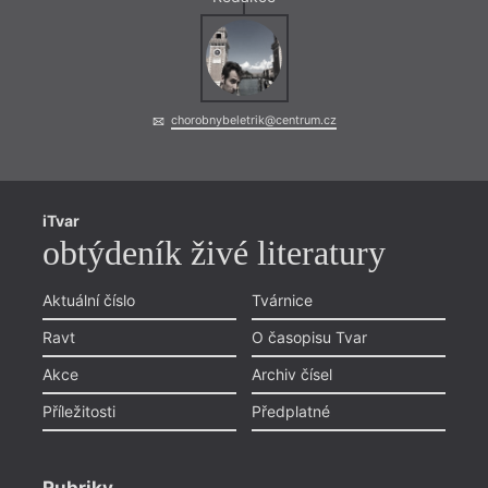
chorobnybeletrik@centrum.cz
iTvar
obtýdeník živé literatury
Aktuální číslo
Tvárnice
Ravt
O časopisu Tvar
Akce
Archiv čísel
Příležitosti
Předplatné
Rubriky