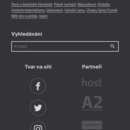
Ženy v katolické literatuře
,
Právě vychází
,
Mauzoleum
,
Divadlo
,
Historie kolonialismu
,
Dokument
,
Výroční ceny
,
Útvary Sylvy Ficové
,
969 slov o próze
,
Islám
Vyhledávání
Tvar na síti
Partneři