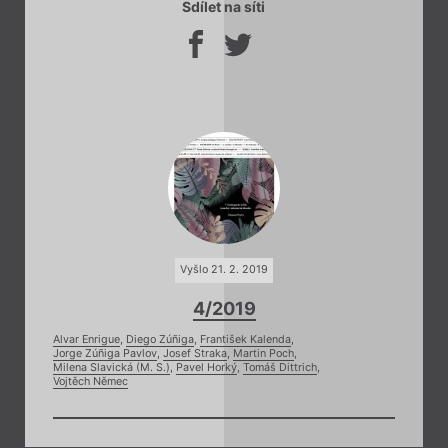
Sdílet na síti
Vyšlo 21. 2. 2019
4/2019
Alvar Enrigue
,
Diego Zúñiga
,
František Kalenda
,
Jorge Zúñiga Pavlov
,
Josef Straka
,
Martin Poch
,
Milena Slavická (M. S.)
,
Pavel Horký
,
Tomáš Dittrich
,
Vojtěch Němec