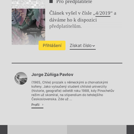
Pro předplatitele
Článek vyšel v čísle „
4/2019
“ a
dáváme ho k dispozici
předplatitelům.
Přihlášení
Získat číslo
Chviličku.
Jorge Zúñiga Pavlov
Načítá se.
(1965, Chile) prozaik s německými a chorvatskými
kořeny. Jako vyloučený student chilské univerzity
(historie, geografie) odletěl roku 1988, kdy Pinochetův
režim už skomíral, na stipendium do tehdejšího
Československa. Zde už ...
Profil