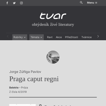
Menu
obtýdeník živé literatury
Rubriky
Témata
Ravt
Akce
Příležitosti
Tvárnice
Archiv
Beletrie
Ženy v katolické literatuře
Drobná publicistika
Právě vychází
Esejistika
Mauzoleum
Recenze a reflexe
Divadlo
Reportáže
Historie kolonialismu
Rozhovory
Dokument
Jorge Zúñiga Pavlov
Výroční ceny
Praga caput regni
Beletrie
– Próza
Z čísla 4/2019