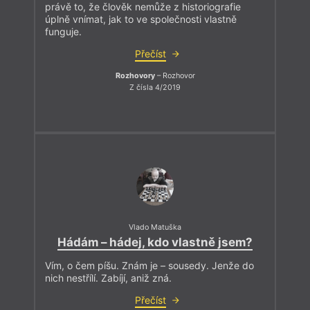
právě to, že člověk nemůže z historiografie
úplně vnímat, jak to ve společnosti vlastně
funguje.
Přečíst
Rozhovory
– Rozhovor
Z čísla 4/2019
Vlado Matuška
Hádám – hádej, kdo vlastně jsem?
Vím, o čem píšu. Znám je – sousedy. Jenže do
nich nestřílí. Zabíjí, aniž zná.
Přečíst