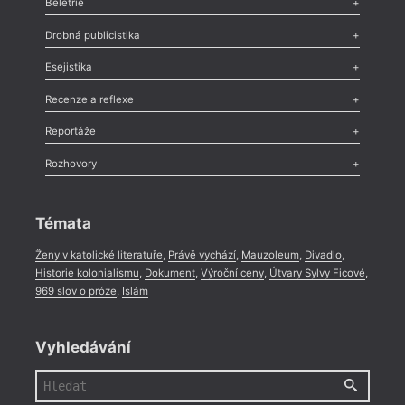
Beletrie
Poezie
,
Próza
,
Dokumenty
,
Drama
,
Celá rubrika
Drobná publicistika
Odlesk
,
Zasláno
,
Nezařazené
,
Novinky v Tvaru
,
Slovo
,
Výročí
,
Esejistika
Nekrolog
,
Glosa
,
Sloupek
,
Pozvánka
,
Literární soutěž
,
Komentář
,
Celá rubrika
Esej
,
Pádlo
,
Úvaha
,
Texty
,
Studie
,
Celá rubrika
Recenze a reflexe
Recenze
,
Dvakrát
,
Horké párky
,
969 slov o próze
,
Reportáže
Méně slov o próze
,
Celá rubrika
Literární zítřky
,
Reportáž
,
Literární život
,
Divadlo
,
Kritický ohlas
,
Rozhovory
Celá rubrika
Rozhovor
,
Anketa
,
Celá rubrika
Témata
Ženy v katolické literatuře
,
Právě vychází
,
Mauzoleum
,
Divadlo
,
Historie kolonialismu
,
Dokument
,
Výroční ceny
,
Útvary Sylvy Ficové
,
969 slov o próze
,
Islám
Vyhledávání