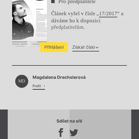
Pro předplatitele
Článek vyšel v čísle „
17/2017
“ a
dáváme ho k dispozici
předplatitelům.
Přihlášení
Získat číslo
Chviličku.
Magdalena Drechslerová
Načítá se.
MD
Profil
Sdílet na síti