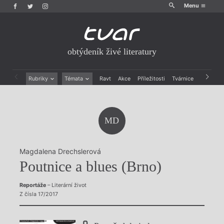
Menu
obtýdeník živé literatury
Rubriky
Témata
Ravt
Akce
Příležitosti
Tvárnice
Archiv
Beletrie
Ženy v katolické literatuře
Drobná publicistika
Právě vychází
Esejistika
Mauzoleum
MD
Recenze a reflexe
Divadlo
Reportáže
Historie kolonialismu
Rozhovory
Dokument
Magdalena Drechslerová
Výroční ceny
Poutnice a blues (Brno)
Reportáže
– Literární život
Z čísla 17/2017