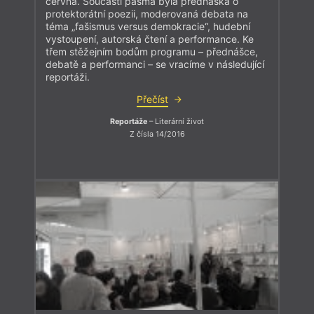
června. Součástí pásma byla přednáška o
protektorátní poezii, moderovaná debata na
téma „fašismus versus demokracie“, hudební
vystoupení, autorská čtení a performance. Ke
třem stěžejním bodům programu – přednášce,
debatě a performanci – se vracíme v následující
reportáži.
Přečíst
Reportáže
– Literární život
Z čísla 14/2016