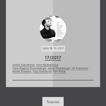
Vyšlo 19. 10. 2017
17/2017
Dmitrij Kapitelman
,
Hana Bednaříková
,
Hans Magnus Enzensberger
,
Jakub Ehrenberger
,
Jiří Kratochvil
,
Marek Šindelka
,
Olga Stehlíková
,
Petr Řehák
Souvisí