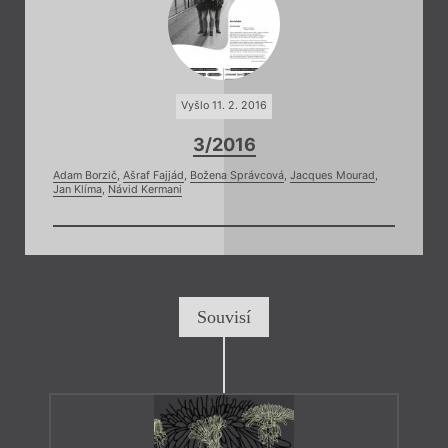
Vyšlo 11. 2. 2016
3/2016
Adam Borzič
,
Ašraf Fajjád
,
Božena Správcová
,
Jacques Mourad
,
Jan Klíma
,
Návid Kermani
Souvisí