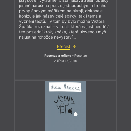
jazykově i výtvarně. Čistá, jásavá zeleň obálky,
jemně narušená pouze jednoduchým a trochu
prvoplánovým měřítkem na okraji, dokonale
ironizuje jak název celé sbírky, tak i téma a
vyznění textů. I v tom by bylo možné Viktora
Špačka rozeznat – v ironii, která najust neudělá
ten poslední krok, kočka, která ulovenou myš
najust na rohožce nevystaví…
Přečíst
Recenze a reflexe
– Recenze
Z čísla 15/2015