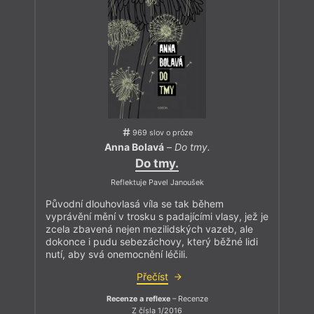
969 slov o próze
Anna Bolavá
–
Do tmy.
Do tmy.
Reflektuje Pavel Janoušek
Původní dlouhovlasá víla se tak během
vyprávění mění v trosku s padajícími vlasy, jež je
zcela zbavená nejen mezilidských vazeb, ale
dokonce i pudu sebezáchovy, který běžné lidi
nutí, aby svá onemocnění léčili.
Přečíst
Recenze a reflexe
– Recenze
Z čísla 1/2016