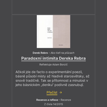
Derek Rebro
–
Ako tieň na pľúcach
Paradoxní intimita Dereka Rebra
Reflektuje Adam Borzič
Ačkoli jde de facto o experimentální poezii,
básně působí místy až hladivě starosvětsky, až
snově tradičně. Tak se přítomnost a minulost v
jeho básnickém „deníku“ podivně zasnubují.
Přečíst
Recenze a reflexe
– Recenze
Z čísla 14/2015