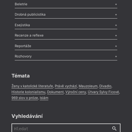
Beletrie
Poezie
,
Próza
,
Dokumenty
,
Drama
,
Celá rubrika
Drobná publicistika
Odlesk
,
Zasláno
,
Nezařazené
,
Novinky v Tvaru
,
Slovo
,
Výročí
,
Esejistika
Nekrolog
,
Glosa
,
Sloupek
,
Pozvánka
,
Literární soutěž
,
Komentář
,
Celá rubrika
Esej
,
Pádlo
,
Úvaha
,
Texty
,
Studie
,
Celá rubrika
Recenze a reflexe
Recenze
,
Dvakrát
,
Horké párky
,
969 slov o próze
,
Reportáže
Méně slov o próze
,
Celá rubrika
Literární zítřky
,
Reportáž
,
Literární život
,
Divadlo
,
Kritický ohlas
,
Rozhovory
Celá rubrika
Rozhovor
,
Anketa
,
Celá rubrika
Témata
Ženy v katolické literatuře
,
Právě vychází
,
Mauzoleum
,
Divadlo
,
Historie kolonialismu
,
Dokument
,
Výroční ceny
,
Útvary Sylvy Ficové
,
969 slov o próze
,
Islám
Vyhledávání