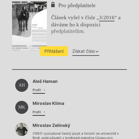
Pro předplatitele
Článek vyšel v čísle „
3/2016
“ a
dáváme ho k dispozici
předplatitelům.
Přihlášení
Získat číslo
Chviličku.
Aleš Haman
Načítá se.
AH
Profil
Miroslav Klíma
MK
Profil
Miroslav Zelinský
(1961) vystudoval český jazyk a historii na univerzitě v
Brně, poté působil v brněnské pobočce Ústavu pro