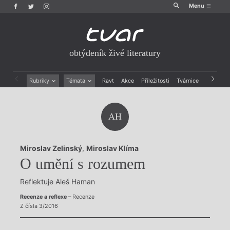
Menu
obtýdeník živé literatury
Rubriky
Témata
Ravt
Akce
Příležitosti
Tvárnice
Archiv
Beletrie
Ženy v katolické literatuře
Drobná publicistika
Právě vychází
AH
Esejistika
Mauzoleum
Recenze a reflexe
Divadlo
Reportáže
Historie kolonialismu
Miroslav Zelinský
,
Miroslav Klíma
Rozhovory
Dokument
O umění s rozumem
Výroční ceny
Reflektuje Aleš Haman
Recenze a reflexe
– Recenze
Z čísla 3/2016