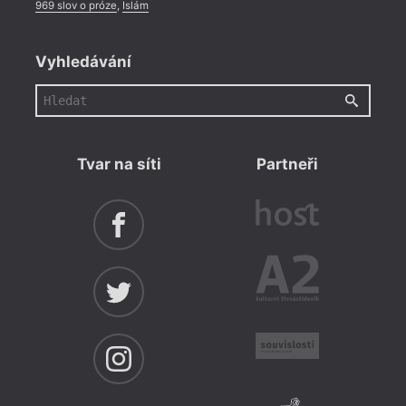
969 slov o próze
,
Islám
Vyhledávání
Tvar na síti
Partneři