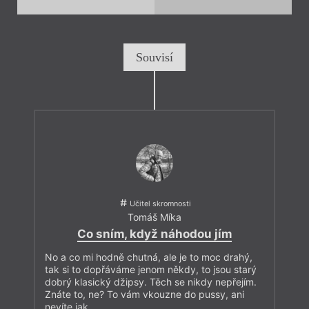
Souvisí
Učitel skromnosti
Tomáš Míka
Co sním, když náhodou jím
No a co mi hodně chutná, ale je to moc drahý,
tak si to dopřáváme jenom někdy, to jsou starý
dobrý klasický džipsy. Těch se nikdy nepřejím.
Znáte to, ne? To vám vkouzne do pussy, ani
nevíte jak.