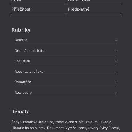
Příležitosti
Předplatné
Rubriky
Beletrie
Poezie
,
Próza
,
Dokumenty
,
Drama
,
Celá rubrika
Drobná publicistika
Odlesk
,
Zasláno
,
Nezařazené
,
Novinky v Tvaru
,
Slovo
,
Výročí
,
Esejistika
Nekrolog
,
Glosa
,
Sloupek
,
Pozvánka
,
Literární soutěž
,
Komentář
,
Celá rubrika
Esej
,
Pádlo
,
Úvaha
,
Texty
,
Studie
,
Celá rubrika
Recenze a reflexe
Recenze
,
Dvakrát
,
Horké párky
,
969 slov o próze
,
Reportáže
Méně slov o próze
,
Celá rubrika
Literární zítřky
,
Reportáž
,
Literární život
,
Divadlo
,
Kritický ohlas
,
Rozhovory
Celá rubrika
Rozhovor
,
Anketa
,
Celá rubrika
Témata
Ženy v katolické literatuře
,
Právě vychází
,
Mauzoleum
,
Divadlo
,
Historie kolonialismu
,
Dokument
,
Výroční ceny
,
Útvary Sylvy Ficové
,