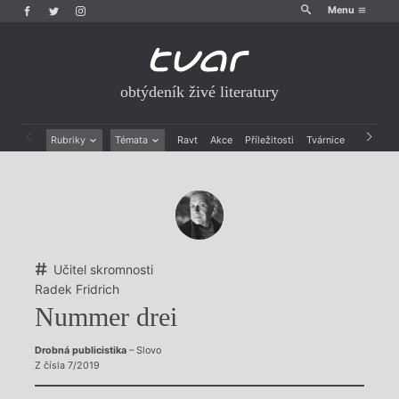
Menu
obtýdeník živé literatury
Rubriky
Témata
Ravt
Akce
Příležitosti
Tvárnice
Archiv
Beletrie
Ženy v katolické literatuře
Drobná publicistika
Právě vychází
Esejistika
Mauzoleum
Recenze a reflexe
Divadlo
Reportáže
Historie kolonialismu
Rozhovory
Dokument
Učitel skromnosti
Výroční ceny
Radek Fridrich
Nummer drei
Drobná publicistika
– Slovo
Z čísla 7/2019