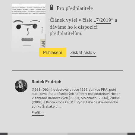
Pro předplatitele
Článek vyšel v čísle „
7/2019
“ a
dáváme ho k dispozici
předplatitelům.
Přihlášení
Získat číslo
Chviličku.
Radek Fridrich
Načítá se.
(1968, Děčín) debutoval v roce 1996 sbírkou PRA, poté
publikoval řadu básnických sbírek v nakladatelství Host –
V zahradě Bredovských (1999), Molchloch (2004), Žibřid
(2006) a Krooa krooa (2011). Vydal také česko-německé
sbírky Šrakakel / ...
Profil