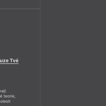
ouze Tvé
ají.
é teorie,
olesti