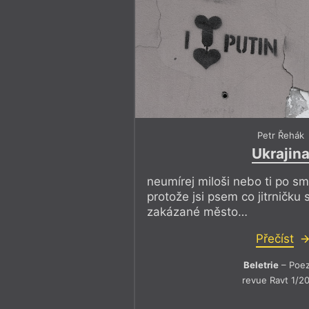
Petr Řehák
Ukrajin
neumírej miloši nebo ti po smr
protože jsi psem co jitrničku 
zakázané město…
Přečíst
Beletrie
– Poez
revue Ravt 1/2