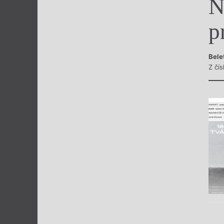
N
Výroční cen
p
Bele
Z čís