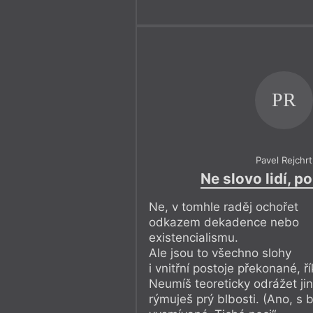
PR
Pavel Rejchrt
Ne slovo lidí, p
Ne, v tomhle raděj ochořet
odkazem dekadence nebo
existencialismu.
Ale jsou to všechno slohy
i vnitřní postoje překonané, řík
Neumíš teoreticky odrážet jin
rýmuješ prý blbosti. (Ano, s b