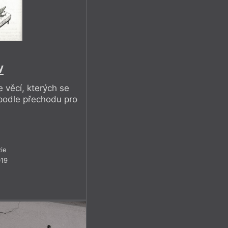
a
y
 věcí, kterých se
, podle přechodu pro
ie
019