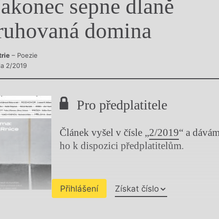
akonec sepne dlaně
y
ruhovaná domina
trie
– Poezie
la 2/2019
Pro předplatitele
Článek vyšel v čísle „
2/2019
“ a dává
ho k dispozici předplatitelům.
Přihlášení
Získat číslo