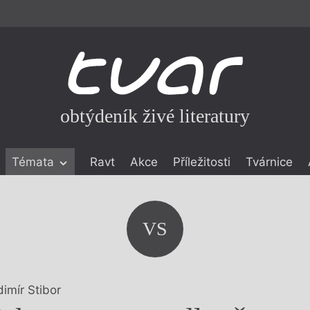
obtýdeník živé literatury
Témata
Ravt
Akce
Příležitosti
Tvárnice
ické literatuře
icistika
zí
VS
eflexe
onialismu
dimír Stibor