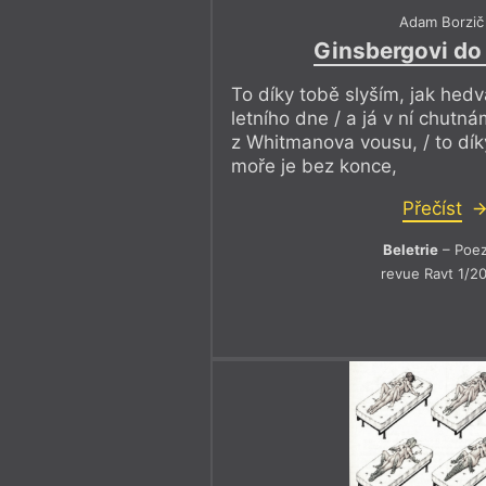
Adam Borzič
Ginsbergovi do
To díky tobě slyším, jak hedv
letního dne / a já v ní chutn
z Whitmanova vousu, / to dík
moře je bez konce,
Přečíst
Beletrie
– Poez
revue Ravt 1/2