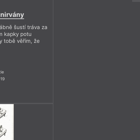
 nirvány
ábně šustí tráva za
ám kapky potu
y tobě věřím, že
ie
019