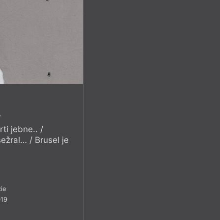
a
ti jebne.. /
sežral… / Brusel je
ie
019