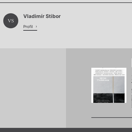
Chviličku.
Vladimír Stibor
Načítá se.
VS
Profil