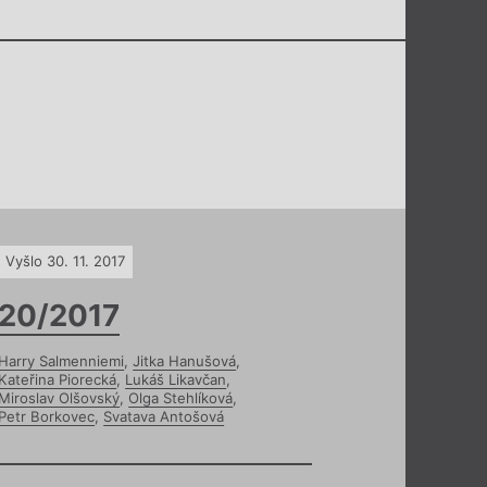
Vyšlo 30. 11. 2017
20/2017
Harry Salmenniemi
,
Jitka Hanušová
,
Kateřina Piorecká
,
Lukáš Likavčan
,
Miroslav Olšovský
,
Olga Stehlíková
,
Petr Borkovec
,
Svatava Antošová