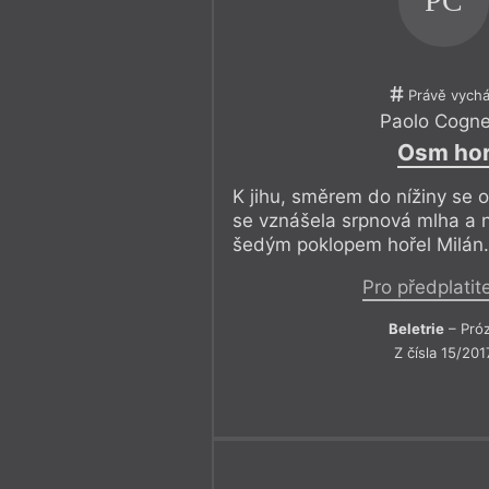
PC
Právě vychá
Paolo Cogne
Osm ho
K jihu, směrem do nížiny se 
se vznášela srpnová mlha a 
šedým poklopem hořel Milán
Pro předplatit
Beletrie
– Pró
Z čísla 15/201