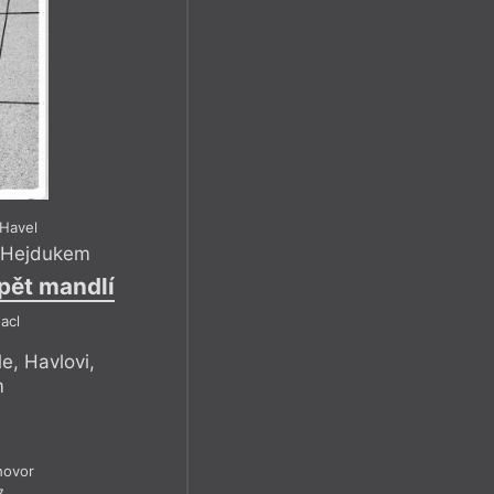
 Havel
 Hejdukem
 pět mandlí
acl
, Havlovi,
m
hovor