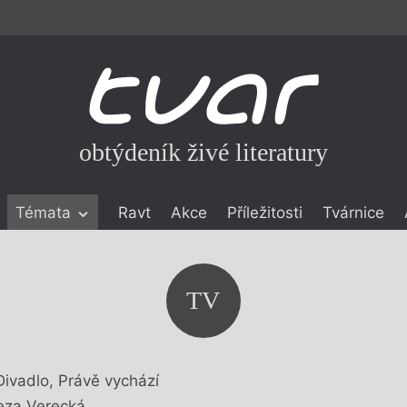
obtýdeník živé literatury
Témata
Ravt
Akce
Příležitosti
Tvárnice
ické literatuře
icistika
zí
TV
eflexe
onialismu
Divadlo, Právě vychází
eza Verecká