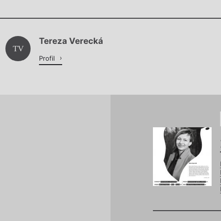
Chviličku.
Tereza Verecká
Načítá se.
TV
Profil