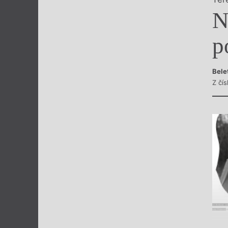
Výroční cen
N
p
Bele
Z čí