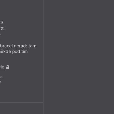
zí
tti
r
obracel nerad: tam
někde pod tím
.
ele
za
7