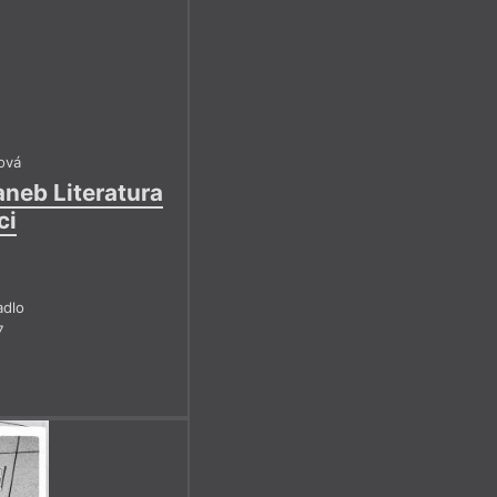
ová
aneb Literatura
ci
adlo
7