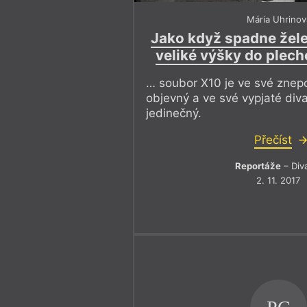
Mária Uhrinov
Jako když spadne žele
veliké výšky do plec
… soubor X10 je ve své znepo
objevný a ve své vypjaté div
jedinečný.
Přečíst
Reportáže
– Div
2. 11. 2017