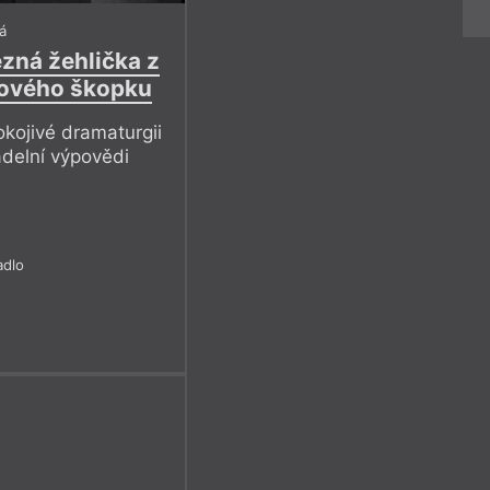
á
zná žehlička z
hového škopku
kojivé dramaturgii
adelní výpovědi
adlo