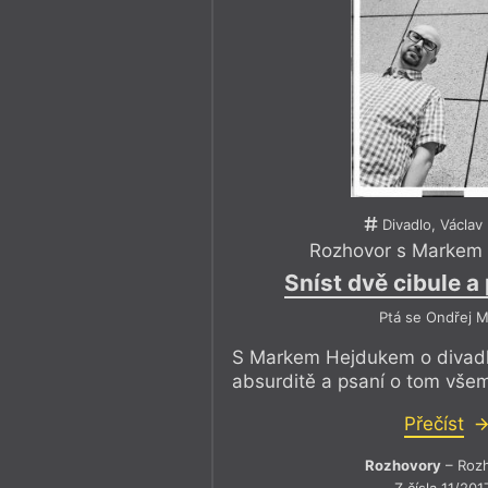
Divadlo, Václav
Rozhovor s Markem
Sníst dvě cibule a
Ptá se Ondřej M
S Markem Hejdukem o divadle
absurditě a psaní o tom vše
Přečíst
Rozhovory
– Roz