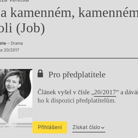
y
a kamenném, kamenné
oli (Job)
trie
– Drama
sla 20/2017
Pro předplatitele
Článek vyšel v čísle „
20/2017
“ a dáv
ho k dispozici předplatitelům.
Přihlášení
Získat číslo