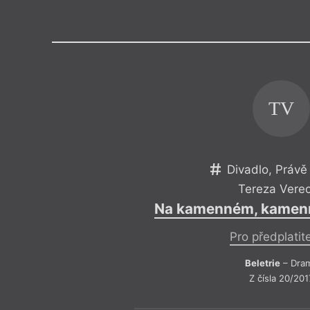
Výroční cen
TV
Divadlo, Právě
Tereza Vere
Na kamenném, kamenn
Pro předplatit
Beletrie
– Dra
Z čísla 20/201