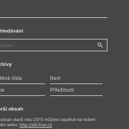
hledávání
TV
chivy
o, Právě vychází
těná čísla
Ravt
za Verecká
kamenném poli (Job)
ce
Příležitosti
edplatitele
arší obsah
trie
– Drama
ísla 20/2017
 obsah starší roku 2015 můžete zapátrat na našem
rém webu:
http://old.itvar.cz
.