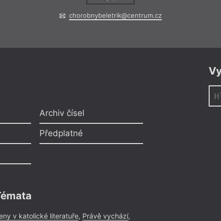
chorobnybeletrik@centrum.cz
Vy
Archiv čísel
Předplatné
Témata
eny v katolické literatuře
,
Právě vychází
,