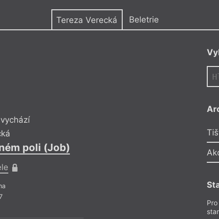
y
Beletrie
Tereza Verecká
Vy
Ar
 vychází
Divadl
Tiš
cká
Tere
ém poli (Job)
Na kamenném, 
Ak
ele
Pro př
St
ma
Bele
7
Z č
Pro
sta