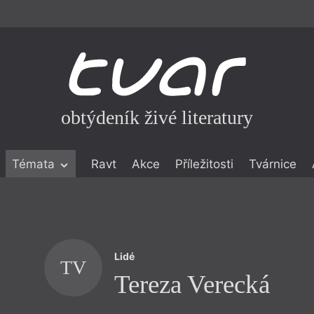
obtýdeník živé literatury
Témata
Ravt
Akce
Příležitosti
Tvárnice
ické literatuře
icistika
zí
Lidé
eflexe
TV
Tereza Verecká
onialismu