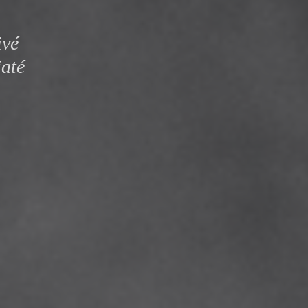
y
ivé
jaté