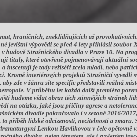
émat, hraničních, zneklidňujících až provokativních
né jevištní výpovědi se před 4 lety přihlásil soubor X
l v budově Strašnického divadla v Praze 10. Na pr
jí tituly, které otevřeně pojmenovávají aktuální soc
a inscenují je tady režiséři zcela mladí, nebo patříc
ci. Kromě interiérových projektů Strašničtí vyvedli 
, aby zde v žánru site specific představili reálná mís
i metropole. V průběhu let každá další premiéra potvr
višti budeme vídat obraz těch stinnějších stránek lid
dí na otázku, jaké jsou příčiny agrese a netoleran
trašnickém divadle pokračovalo i v sezoně 2016/2017
l, to příběh lidské odcizenosti, necitelnosti a zmaru
 dramaturgyní Lenkou Havlíkovou v čele opětovně v
áročného diváka, nejen tématem, ale i zvoleným ins