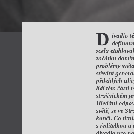
D
ivadlo t
definova
zcela etablova
začátku dominu
problémy světa 
střední genera
přilehlých ulic
lidi této část
strašnickém je
Hledání odpově
světě, se ve S
končí. Co titu
s ředitelkou a
divadlo pro n