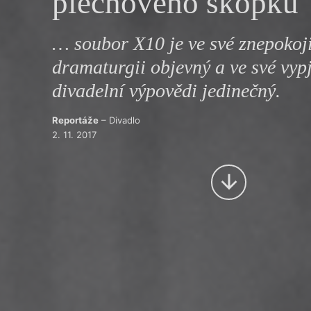
plechového škopku
Výroční cen
… soubor X10 je ve své znepokoj
dramaturgii objevný a ve své vyp
divadelní výpovědi jedinečný.
Reportáže
– Divadlo
2. 11. 2017