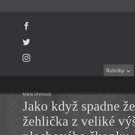
Rubriky
Beletrie
Ženy v katol
Drobná publ
Právě vychá
Mária Uhrinová
Jako když spadne že
Esejistika
Mauzoleum
Recenze a r
Divadlo
žehlička z veliké vý
Reportáže
Historie kol
Rozhovory
Dokument