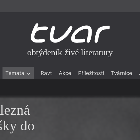
obtýdeník živé literatury
Témata
Ravt
Akce
Příležitosti
Tvárnice
ické literatuře
icistika
zí
lezná
eflexe
šky do
onialismu