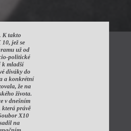
. K takto
 10, jež se
ogramu už od
io-politické
í k mladší
své diváky do
ta a konkrétní
zovala, že na
ského života.
ce v dnešním
, která právě
. Soubor X10
sadil na
cenačním