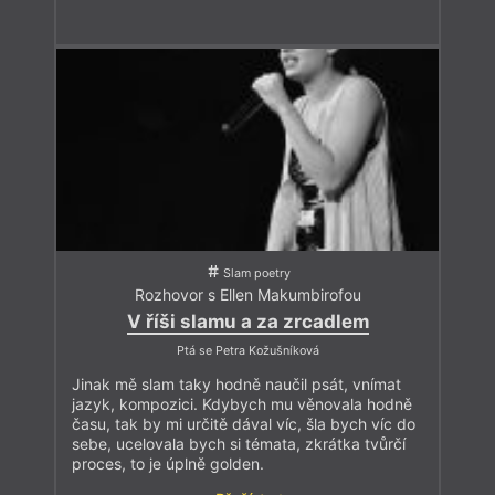
Slam poetry
Rozhovor s Ellen Makumbirofou
V říši slamu a za zrcadlem
Ptá se Petra Kožušníková
Jinak mě slam taky hodně naučil psát, vnímat
jazyk, kompozici. Kdybych mu věnovala hodně
času, tak by mi určitě dával víc, šla bych víc do
sebe, ucelovala bych si témata, zkrátka tvůrčí
proces, to je úplně golden.