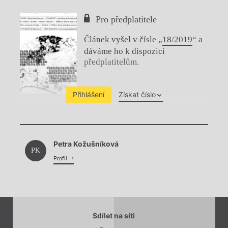
Pro předplatitele
Článek vyšel v čísle „
18/2019
“ a
dáváme ho k dispozici
předplatitelům.
Přihlášení
Získat číslo
Chviličku.
Petra Kožušníková
Načítá se.
PK
Profil
Sdílet na síti