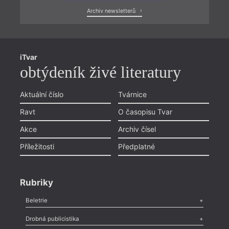
Archiv newsletterů
iTvar
obtýdeník živé literatury
Aktuální číslo
Tvárnice
Ravt
O časopisu Tvar
Akce
Archiv čísel
Příležitosti
Předplatné
Rubriky
Beletrie
Poezie
,
Próza
,
Dokumenty
,
Drama
,
Celá rubrika
Drobná publicistika