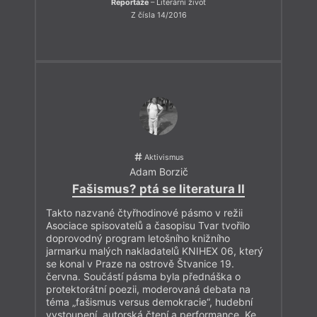
Reportáže
– Literární život
Z čísla 14/2016
Aktivismus
Adam Borzič
Fašismus? ptá se literatura II
Takto nazvané čtyřhodinové pásmo v režii
Asociace spisovatelů a časopisu Tvar tvořilo
doprovodný program letošního knižního
jarmarku malých nakladatelů KNIHEX 06, který
se konal v Praze na ostrově Štvanice 19.
června. Součástí pásma byla přednáška o
protektorátní poezii, moderovaná debata na
téma „fašismus versus demokracie“, hudební
vystoupení, autorská čtení a performance. Ke