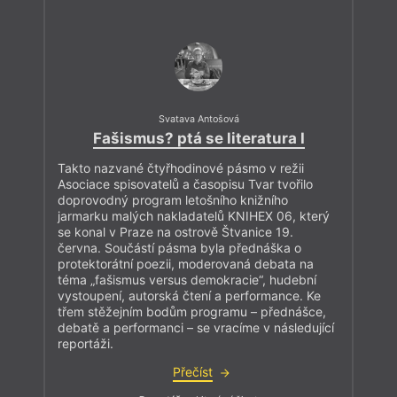
Svatava Antošová
Fašismus? ptá se literatura I
Takto nazvané čtyřhodinové pásmo v režii
Asociace spisovatelů a časopisu Tvar tvořilo
doprovodný program letošního knižního
jarmarku malých nakladatelů KNIHEX 06, který
se konal v Praze na ostrově Štvanice 19.
června. Součástí pásma byla přednáška o
protektorátní poezii, moderovaná debata na
téma „fašismus versus demokracie“, hudební
vystoupení, autorská čtení a performance. Ke
třem stěžejním bodům programu – přednášce,
debatě a performanci – se vracíme v následující
reportáži.
Přečíst