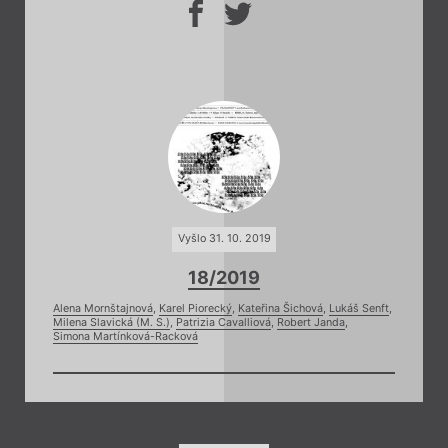
Vyšlo 31. 10. 2019
18/2019
Alena Mornštajnová
,
Karel Piorecký
,
Kateřina Šichová
,
Lukáš Senft
,
Milena Slavická (M. S.)
,
Patrizia Cavalliová
,
Robert Janda
,
Simona Martínková-Racková