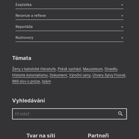
Odlesk
,
Zasláno
,
Nezařazené
,
Novinky v Tvaru
,
Slovo
,
Výročí
,
Esejistika
Nekrolog
,
Glosa
,
Sloupek
,
Pozvánka
,
Literární soutěž
,
Komentář
,
Celá rubrika
Esej
,
Pádlo
,
Úvaha
,
Texty
,
Studie
,
Celá rubrika
Recenze a reflexe
Recenze
,
Dvakrát
,
Horké párky
,
969 slov o próze
,
Reportáže
Méně slov o próze
,
Celá rubrika
Literární zítřky
,
Reportáž
,
Literární život
,
Divadlo
,
Kritický ohlas
,
Rozhovory
Celá rubrika
Rozhovor
,
Anketa
,
Celá rubrika
Témata
Ženy v katolické literatuře
,
Právě vychází
,
Mauzoleum
,
Divadlo
,
Historie kolonialismu
,
Dokument
,
Výroční ceny
,
Útvary Sylvy Ficové
,
969 slov o próze
,
Islám
Vyhledávání
Tvar na síti
Partneři