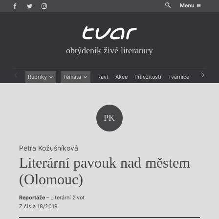
Menu
obtýdeník živé literatury
Rubriky
Témata
Ravt
Akce
Příležitosti
Tvárnice
Archiv
Beletrie
Ženy v katolické literatuře
Drobná publicistika
Právě vychází
Esejistika
Mauzoleum
PK
Recenze a reflexe
Divadlo
Reportáže
Historie kolonialismu
Rozhovory
Dokument
Petra Kožušníková
Výroční ceny
Literární pavouk nad městem
(Olomouc)
Reportáže
– Literární život
Z čísla 18/2019