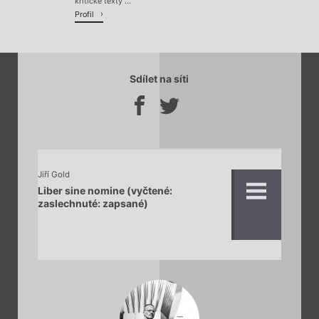
kritické texty ...
Profil
Sdílet na síti
Jiří Gold
Liber sine nomine (vyčtené:
zaslechnuté: zapsané)