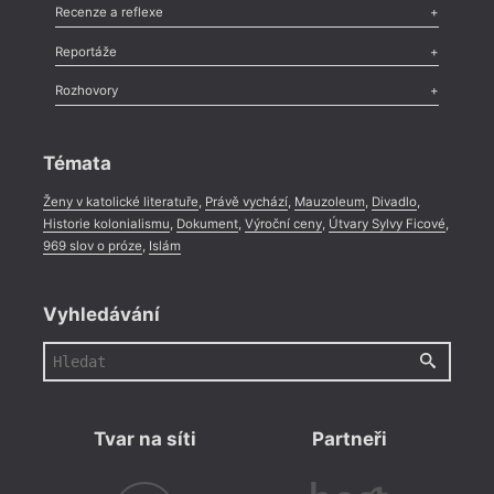
Komentář
,
Celá rubrika
Esej
,
Pádlo
,
Úvaha
,
Texty
,
Studie
,
Celá rubrika
Recenze a reflexe
Recenze
,
Dvakrát
,
Horké párky
,
969 slov o próze
,
Reportáže
Méně slov o próze
,
Celá rubrika
Literární zítřky
,
Reportáž
,
Literární život
,
Divadlo
,
Kritický ohlas
,
Rozhovory
Celá rubrika
Rozhovor
,
Anketa
,
Celá rubrika
Témata
Ženy v katolické literatuře
,
Právě vychází
,
Mauzoleum
,
Divadlo
,
Historie kolonialismu
,
Dokument
,
Výroční ceny
,
Útvary Sylvy Ficové
,
969 slov o próze
,
Islám
Vyhledávání
Tvar na síti
Partneři