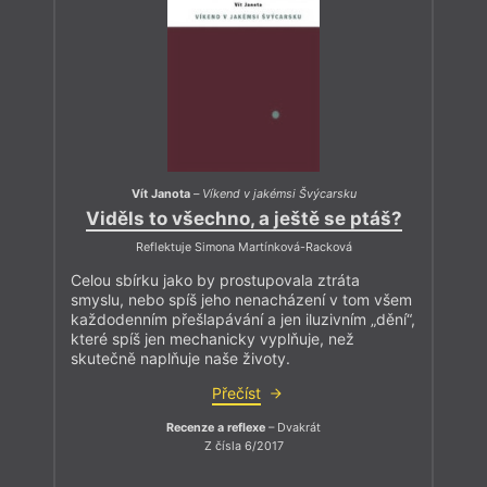
Vít Janota
–
Víkend v jakémsi Švýcarsku
Viděls to všechno, a ještě se ptáš?
Reflektuje Simona Martínková-Racková
Celou sbírku jako by prostupovala ztráta
smyslu, nebo spíš jeho nenacházení v tom všem
každodenním přešlapávání a jen iluzivním „dění“,
které spíš jen mechanicky vyplňuje, než
skutečně naplňuje naše životy.
Přečíst
Recenze a reflexe
– Dvakrát
Z čísla 6/2017