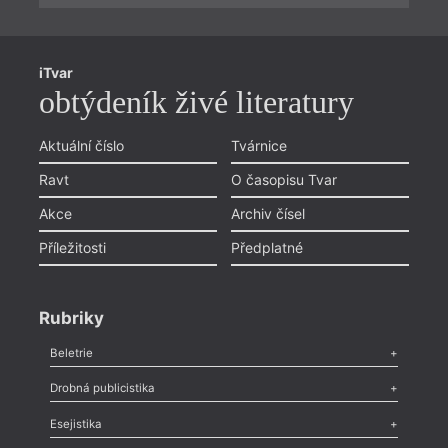
iTvar
obtýdeník živé literatury
Aktuální číslo
Tvárnice
Ravt
O časopisu Tvar
Akce
Archiv čísel
Příležitosti
Předplatné
Rubriky
Beletrie
Poezie
,
Próza
,
Dokumenty
,
Drama
,
Celá rubrika
Drobná publicistika
Odlesk
,
Zasláno
,
Nezařazené
,
Novinky v Tvaru
,
Slovo
,
Výročí
,
Esejistika
Nekrolog
,
Glosa
,
Sloupek
,
Pozvánka
,
Literární soutěž
,