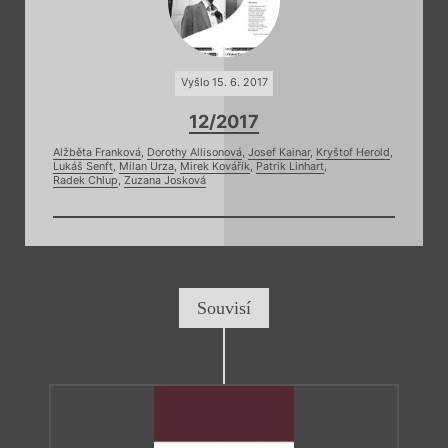
Vyšlo 15. 6. 2017
12/2017
Alžběta Franková
,
Dorothy Allisonová
,
Josef Kainar
,
Kryštof Herold
,
Lukáš Senft
,
Milan Urza
,
Mirek Kovářík
,
Patrik Linhart
,
Radek Chlup
,
Zuzana Josková
Souvisí