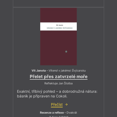
Vít Janota
–
Víkend v jakémsi Švýcarsku
Přelet přes zatvrzelé moře
Reflektuje Jan Štolba
Exaktní, tříbivý pohled – a dobrodružná nátura:
básník je připraven na Cokoli.
Přečíst
Recenze a reflexe
– Dvakrát