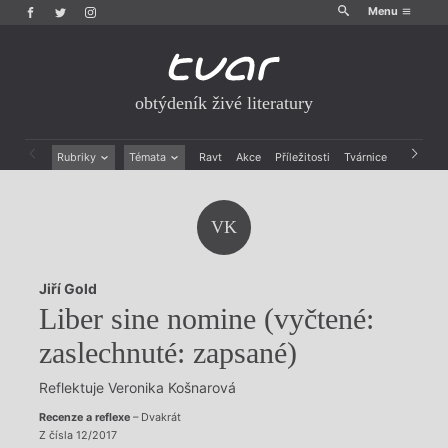
Menu
obtýdeník živé literatury
Rubriky
Témata
Ravt
Akce
Příležitosti
Tvárnice
Archiv
Beletrie
Ženy v katolické literatuře
Drobná publicistika
Právě vychází
VK
Esejistika
Mauzoleum
Recenze a reflexe
Divadlo
Reportáže
Historie kolonialismu
Jiří Gold
Rozhovory
Dokument
Liber sine nomine (vyčtené:
Výroční ceny
zaslechnuté: zapsané)
Reflektuje Veronika Košnarová
Recenze a reflexe
– Dvakrát
Z čísla 12/2017