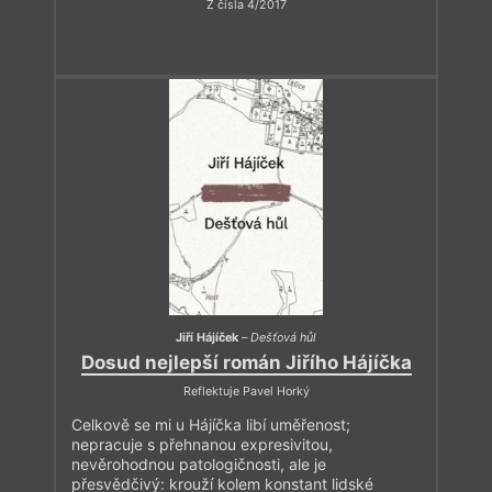
Z čísla 4/2017
Jiří Hájíček
–
Dešťová hůl
Dosud nejlepší román Jiřího Hájíčka
Reflektuje Pavel Horký
Celkově se mi u Hájíčka libí uměřenost;
nepracuje s přehnanou expresivitou,
nevěrohodnou patologičnosti, ale je
přesvědčivý: krouží kolem konstant lidské