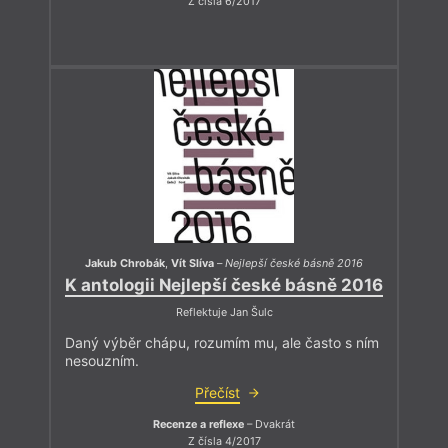
Z čísla 6/2017
Jakub Chrobák
,
Vít Slíva
–
Nejlepší české básně 2016
K antologii Nejlepší české básně 2016
Reflektuje Jan Šulc
Daný výběr chápu, rozumím mu, ale často s ním
nesouzním.
Přečíst
Recenze a reflexe
– Dvakrát
Z čísla 4/2017