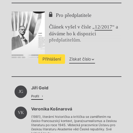
Pro předplatitele
Článek vyšel v čísle „
12/2017
“ a
dáváme ho k dispozici
předplatitelům.
Přihlášení
Získat číslo
Chviličku.
Jiří Gold
Načítá se.
JG
Profil
Veronika Košnarová
VK
(1981), literární historička a kritička se zaměřením na
česko-francouzský kontext, (para)surrealismus a českou
literaturu po roce 1945. Vědecká pracovnice Ústavu pro
českou literaturu Akademie věd České republiky. Své