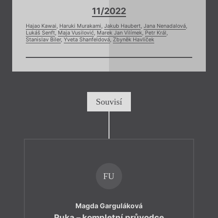
11/2022
Hajao Kawai
,
Haruki Murakami
,
Jakub Haubert
,
Jana Nenadalová
,
Lukáš Senft
,
Maja Vusilović
,
Marek Jan Vilímek
,
Petr Král
,
Stanislav Biler
,
Yveta Shanfeldová
,
Zbyněk Havlíček
Souvisí
FU
Magda Garguláková
Ruka – kompletní průvodce