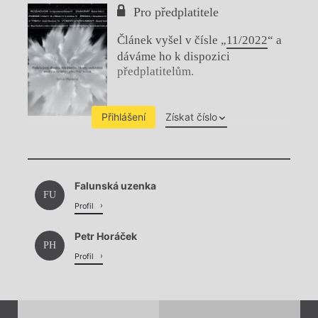
Pro předplatitele
Článek vyšel v čísle „
11/2022
“ a
dáváme ho k dispozici
předplatitelům.
Přihlášení
Získat číslo
Chviličku.
Falunská uzenka
Načítá se.
FU
Profil
Petr Horáček
PH
Profil