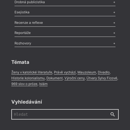
Poezie
,
Próza
,
Dokumenty
,
Drama
,
Celá rubrika
Drobná publicistika
Odlesk
,
Zasláno
,
Nezařazené
,
Novinky v Tvaru
,
Slovo
,
Výročí
,
Esejistika
Nekrolog
,
Glosa
,
Sloupek
,
Pozvánka
,
Literární soutěž
,
Komentář
,
Celá rubrika
Esej
,
Pádlo
,
Úvaha
,
Texty
,
Studie
,
Celá rubrika
Recenze a reflexe
Recenze
,
Dvakrát
,
Horké párky
,
969 slov o próze
,
Reportáže
Méně slov o próze
,
Celá rubrika
Literární zítřky
,
Reportáž
,
Literární život
,
Divadlo
,
Kritický ohlas
,
Rozhovory
Celá rubrika
Rozhovor
,
Anketa
,
Celá rubrika
Témata
Ženy v katolické literatuře
,
Právě vychází
,
Mauzoleum
,
Divadlo
,
Historie kolonialismu
,
Dokument
,
Výroční ceny
,
Útvary Sylvy Ficové
,
969 slov o próze
,
Islám
Vyhledávání