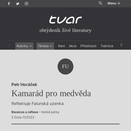
Menu
obtýdeník živé literatury
Rubriky
Témata
Ravt
Akce
Příležitosti
Tvárnice
Archiv
Beletrie
Ženy v katolické literatuře
Drobná publicistika
Právě vychází
FU
Esejistika
Mauzoleum
Recenze a reflexe
Divadlo
Reportáže
Historie kolonialismu
Petr Horáček
Rozhovory
Dokument
Kamarád pro medvěda
Výroční ceny
Reflektuje Falunská uzenka
Recenze a reflexe
– Horké párky
Z čísla 11/2022