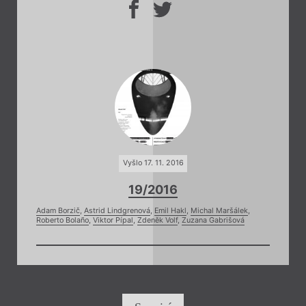
Vyšlo 17. 11. 2016
19/2016
Adam Borzič
,
Astrid Lindgrenová
,
Emil Hakl
,
Michal Maršálek
,
Roberto Bolaño
,
Viktor Pípal
,
Zdeněk Volf
,
Zuzana Gabrišová