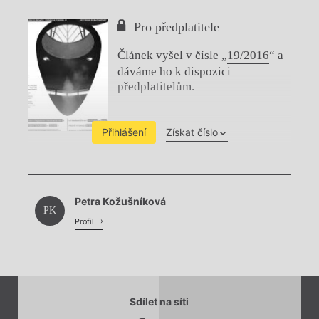
Pro předplatitele
Článek vyšel v čísle „
19/2016
“ a
dáváme ho k dispozici
předplatitelům.
Přihlášení
Získat číslo
Chviličku.
Petra Kožušníková
Načítá se.
PK
Profil
Sdílet na síti