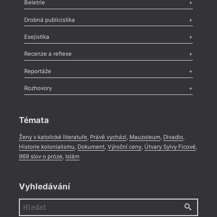
Beletrie
Poezie
,
Próza
,
Dokumenty
,
Drama
,
Celá rubrika
Drobná publicistika
Odlesk
,
Zasláno
,
Nezařazené
,
Novinky v Tvaru
,
Slovo
,
Výročí
,
Esejistika
Nekrolog
,
Glosa
,
Sloupek
,
Pozvánka
,
Literární soutěž
,
Komentář
,
Celá rubrika
Esej
,
Pádlo
,
Úvaha
,
Texty
,
Studie
,
Celá rubrika
Recenze a reflexe
Recenze
,
Dvakrát
,
Horké párky
,
969 slov o próze
,
Reportáže
Méně slov o próze
,
Celá rubrika
Literární zítřky
,
Reportáž
,
Literární život
,
Divadlo
,
Kritický ohlas
,
Rozhovory
Celá rubrika
Rozhovor
,
Anketa
,
Celá rubrika
Témata
Ženy v katolické literatuře
,
Právě vychází
,
Mauzoleum
,
Divadlo
,
Historie kolonialismu
,
Dokument
,
Výroční ceny
,
Útvary Sylvy Ficové
,
969 slov o próze
,
Islám
Vyhledávání