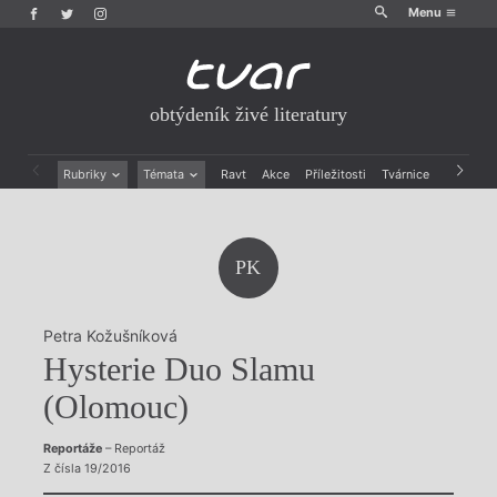
Menu
obtýdeník živé literatury
Rubriky
Témata
Ravt
Akce
Příležitosti
Tvárnice
Archiv
Beletrie
Ženy v katolické literatuře
Drobná publicistika
Právě vychází
Esejistika
Mauzoleum
PK
Recenze a reflexe
Divadlo
Reportáže
Historie kolonialismu
Rozhovory
Dokument
Petra Kožušníková
Výroční ceny
Hysterie Duo Slamu
(Olomouc)
Reportáže
– Reportáž
Z čísla 19/2016