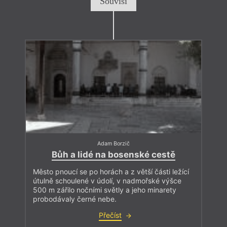
Souvisí
Adam Borzič
Bůh a lidé na bosenské cestě
Město pnoucí se po horách a z větší části ležící
útulně schoulené v údolí, v nadmořské výšce
500 m zářilo nočními světly a jeho minarety
probodávaly černé nebe.
Přečíst