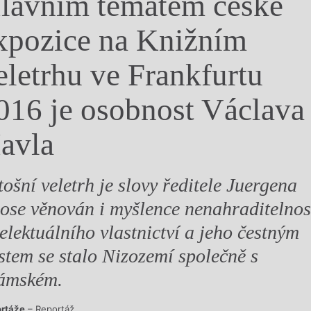
lavním tématem české
y
xpozice na Knižním
eletrhu ve Frankfurtu
016 je osobnost Václava
avla
tošní veletrh je slovy ředitele Juergena
ose věnován i myšlence nenahraditelnos
telektuálního vlastnictví a jeho čestným
stem se stalo Nizozemí společně s
ámském.
rtáže
– Reportáž