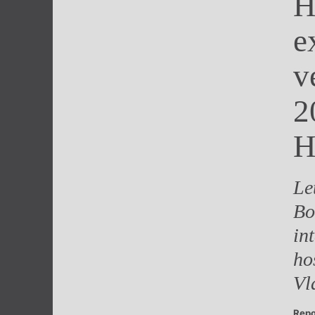
H
Výroční cen
e
v
2
H
Le
Bo
in
ho
Vl
Repo