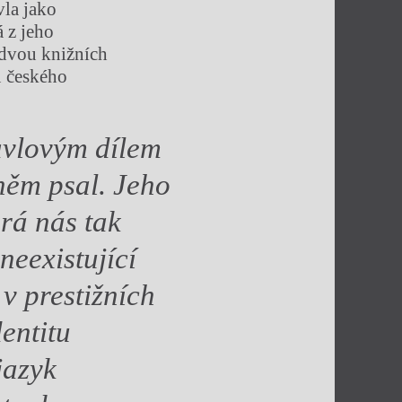
la jako
á z jeho
r dvou knižních
u českého
avlovým dílem
 něm psal. Jeho
rá nás tak
neexistující
 v
prestižních
dentitu
jazyk