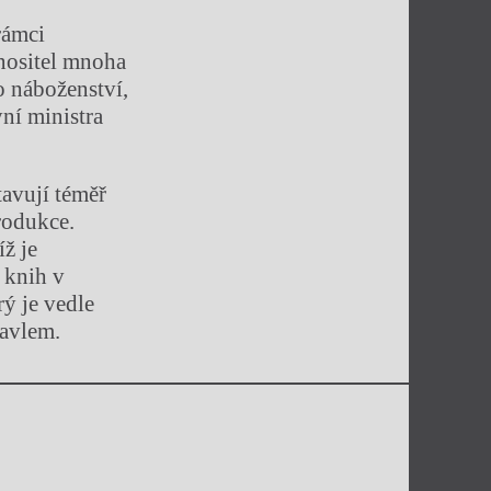
rámci
 nositel mnoha
o náboženství,
ní ministra
tavují téměř
rodukce.
ž je
 knih v
rý je vedle
Havlem.