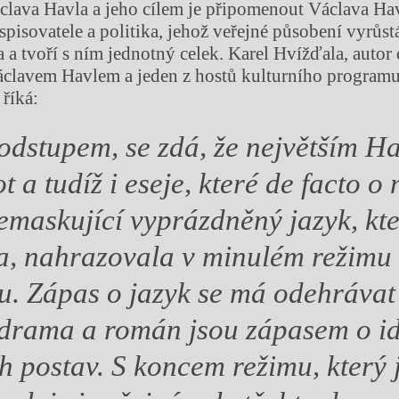
lava Havla a jeho cílem je připomenout Václava Hav
pisovatele a politika, jehož veřejné působení vyrůst
a a tvoří s ním jednotný celek. Karel Hvížďala, auto
áclavem Havlem a jeden z hostů kulturního program
 říká:
odstupem, se zdá, že největším H
ot a tudíž i
eseje, které de facto o
maskující vyprázdněný jazyk, kte
a, nahrazovala v minulém režimu 
ku. Zápas o jazyk se má odehrávat
 drama a román jsou zápasem o
i
h postav. S koncem režimu, který 