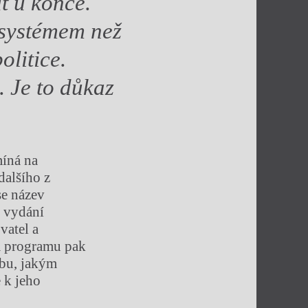
t u konce.
 systémem než
olitice.
. Je to důkaz
míná na
dalšího z
se název
o vydání
vatel a
m programu pak
obu, jakým
 k jeho