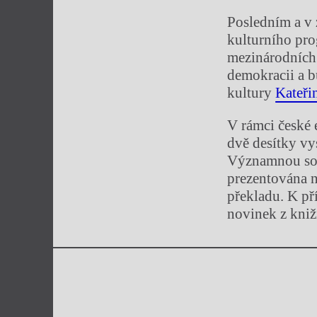
Posledním a v 
kulturního pro
mezinárodních 
demokracii a b
kultury
Kateři
V rámci české 
dvě desítky vy
Významnou souč
prezentována n
překladu. K pří
novinek z kniž