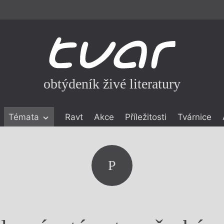
obtýdeník živé literatury
Témata
Ravt
Akce
Příležitosti
Tvárnice
ické literatuře
icistika
zí
P
eflexe
onialismu