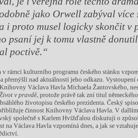
al, je i veřejná role těchto drama
odobně jako Orwell zabýval více
 a
i proto musel logicky skončit v p
o psaní jej k
tomu vlastně donutil
al poctivě.“
a v rámci kulturního programu českého stánku vzpo
a přemýšlí nad aktuálností jeho odkazu. Vystoupení 
e Knihovny Václava Havla Michaela Žantovského, ne
Život v pravdě
, protože právě tak zní titul německéh
sáhlého životopisu českého prezidenta. Český spiso
přibližuje činnost Knihovny Václava Havla. V další
vský společně s Karlem Hvížďalou diskutují o způs
st na Václava Havla vzpomíná dnes, a jak se vztahuje
dictví.