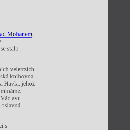
u nad Mohanem
.
e
se stalo
ích veletrzích
mská knihovna
a Havla, jehož
pomínáme.
a Václavu
 oslavná
i s