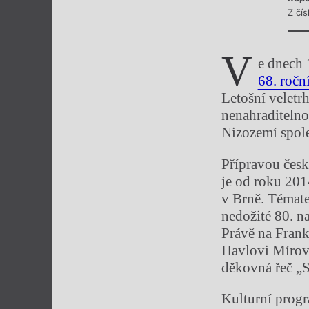
Z čís
V
e dnech 
68. ročn
Letošní veletr
nenahraditelnos
Nizozemí spol
Přípravou česk
je od roku 20
v Brně. Témate
nedožité 80. n
Právě na Frank
Havlovi Mírov
děkovná řeč „S
Kulturní progr