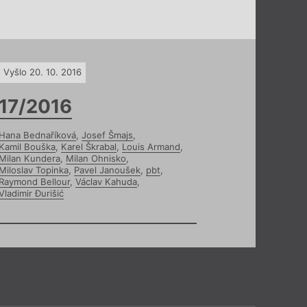
Vyšlo 20. 10. 2016
17/2016
Hana Bednaříková
,
Josef Šmajs
,
Kamil Bouška
,
Karel Škrabal
,
Louis Armand
,
Milan Kundera
,
Milan Ohnisko
,
Miloslav Topinka
,
Pavel Janoušek
,
pbt
,
Raymond Bellour
,
Václav Kahuda
,
Vladimir Đurišić