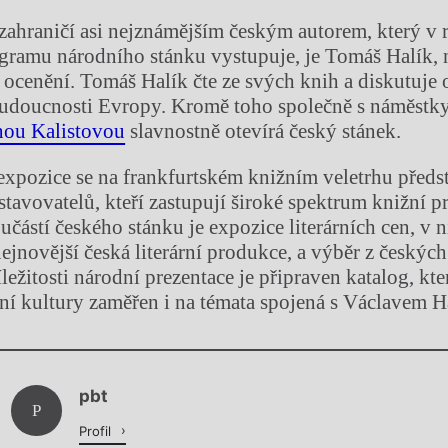
zahraničí asi nejznámějším českým autorem, který v 
gramu národního stánku vystupuje, je Tomáš Halík,
ocenění. Tomáš Halík čte ze svých knih a diskutuje 
udoucnosti Evropy. Kromě toho společně s náměstky
nou Kalistovou
slavnostně otevírá český stánek.
expozice se na frankfurtském knižním veletrhu předs
stavovatelů, kteří zastupují široké spektrum knižní p
ástí českého stánku je expozice literárních cen, v ní
ejnovější česká literární produkce, a výběr z českých
ležitosti národní prezentace je připraven katalog, kte
ní kultury zaměřen i na témata spojená s Václavem 
Chviličku.
pbt
Načítá se.
P
Profil