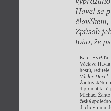
vyprazdňov
Havel se p
člověkem,
Způsob jeh
toho, že ps
Karel Hvížďal
Václava Havla 
hostů, ředitel
Václav Havel. 
Žantovského ob
diplomat také 
Michael Žanto
česká společno
duchovnímu dě