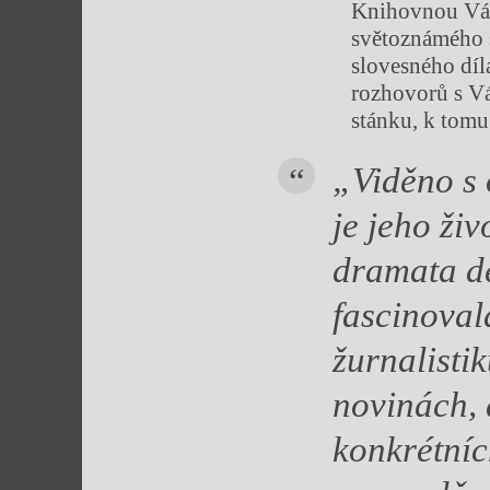
Knihovnou Vác
světoznámého s
slovesného díl
rozhovorů s V
stánku, k tomu
„Viděno s 
je jeho živ
dramata de
fascinoval
žurnalisti
novinách,
konkrétníc