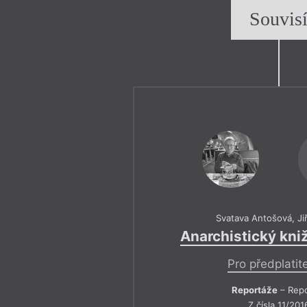
Souvis
Svatava Antošová
,
Ji
Anarchistický kniž
Pro předplatit
Reportáže
– Repo
Z čísla 11/201