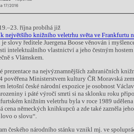
la 17/2016
19.–23. října probíhá již
ík největšího knižního veletrhu světa ve Frankfurt
h je slovy ředitele Juergena Boose věnován i myšlenc
ti intelektuálního vlastnictví a jeho čestným hostem 
ečně s Vlámskem.
é prezentace na nejvýznamnějších zahraničních knižn
14 pověřena Ministerstvem kultury ČR Moravská ze
m letošní české národní expozice je osobnost Václav
arozeniny i páté výročí smrti si na sklonku roku při
furtském knižním veletrhu byla v roce 1989 udělen
á cena německých knihkupců a zde také zazněla jeho
lovo o slovu“.
am českého národního stánku vznikl mj. ve spoluprác