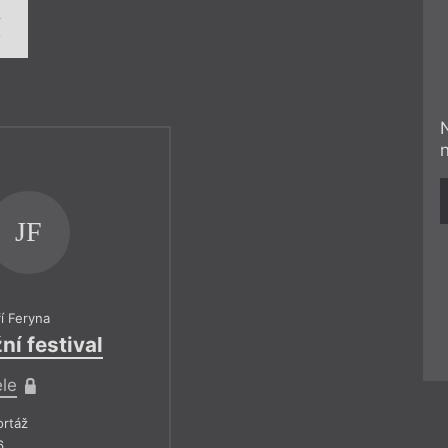
í
JF
ří Feryna
ní festival
ele
rtáž
6