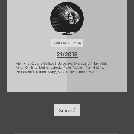
Vyšlo 13. 12. 2018
21/2018
Alen Kristić
,
Jana Čeňková
,
Jaroslava Oválská
,
Jiří Tavníček
,
Milan Ohnisko
,
Mojmír Jahoda
,
Pavel Rejchrt
,
Petr Hruška
,
Petr Stančík
,
Robert Wudy
,
Saša Uhlová
,
Tomáš Weiss
Souvisí