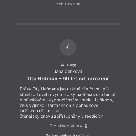
Z čísla 12/2018
JČ
Triangl
Jana Čeňková
Ota Hofman – 90 let od narození
Prózy Oty Hofmana jsou aktuální a čtivé i půl
století od svého vydání díky nadčasovosti témat
a působivému vypravěčskému stylu. Je škoda,
že s výjimkou fantaskních a pohádkově
laděných děl nejsou
čtenářsky znovu zpřístupněny v reedicích.
Pro předplatitele
Drobná publicistika
– Výročí