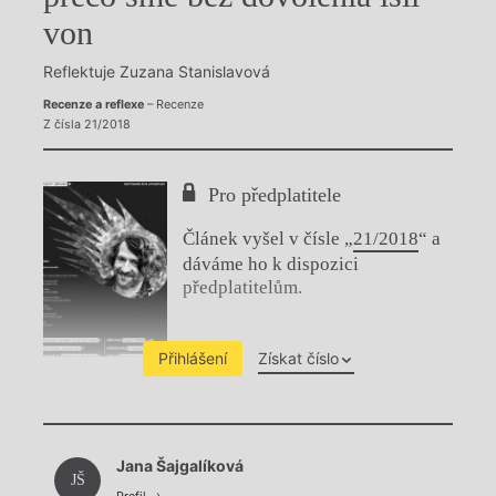
von
Reflektuje Zuzana Stanislavová
Recenze a reflexe
– Recenze
Z čísla 21/2018
Pro předplatitele
Článek vyšel v čísle „
21/2018
“ a
dáváme ho k dispozici
předplatitelům.
Přihlášení
Získat číslo
Chviličku.
Jana Šajgalíková
Načítá se.
JŠ