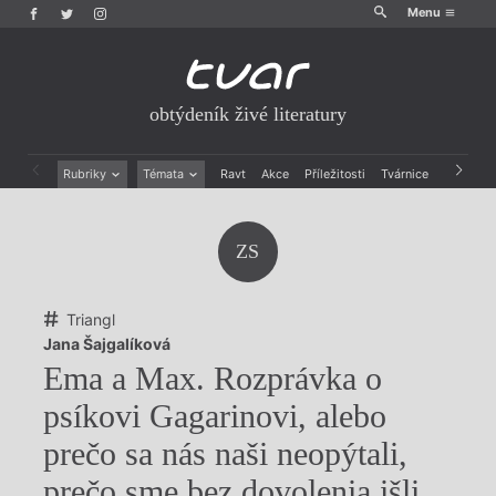
Menu
obtýdeník živé literatury
Rubriky
Témata
Ravt
Akce
Příležitosti
Tvárnice
Archiv
Beletrie
Ženy v katolické literatuře
Drobná publicistika
Právě vychází
ZS
Esejistika
Mauzoleum
Recenze a reflexe
Divadlo
Reportáže
Historie kolonialismu
Triangl
Rozhovory
Dokument
Jana Šajgalíková
Výroční ceny
Ema a Max. Rozprávka o
psíkovi Gagarinovi, alebo
prečo sa nás naši neopýtali,
prečo sme bez dovolenia išli