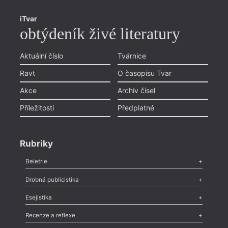
iTvar
obtýdeník živé literatury
Aktuální číslo
Tvárnice
Ravt
O časopisu Tvar
Akce
Archiv čísel
Příležitosti
Předplatné
Rubriky
Beletrie
Poezie
,
Próza
,
Dokumenty
,
Drama
,
Celá rubrika
Drobná publicistika
Odlesk
,
Zasláno
,
Nezařazené
,
Novinky v Tvaru
,
Slovo
,
Výročí
,
Esejistika
Nekrolog
,
Glosa
,
Sloupek
,
Pozvánka
,
Literární soutěž
,
Komentář
,
Celá rubrika
Esej
,
Pádlo
,
Úvaha
,
Texty
,
Studie
,
Celá rubrika
Recenze a reflexe