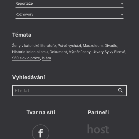
Recenze
,
Dvakrát
,
Horké párky
,
969 slov o próze
,
Reportáže
Méně slov o próze
,
Celá rubrika
Literární zítřky
,
Reportáž
,
Literární život
,
Divadlo
,
Kritický ohlas
,
Rozhovory
Celá rubrika
Rozhovor
,
Anketa
,
Celá rubrika
Témata
Ženy v katolické literatuře
,
Právě vychází
,
Mauzoleum
,
Divadlo
,
Historie kolonialismu
,
Dokument
,
Výroční ceny
,
Útvary Sylvy Ficové
,
969 slov o próze
,
Islám
Vyhledávání
Tvar na síti
Partneři