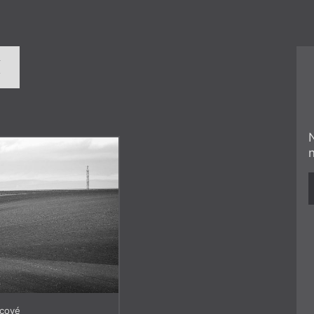
í
icové