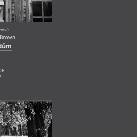
icové
 Brown
 dům
ie
5