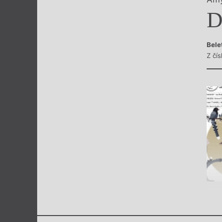
Výroční cen
D
Bele
Z čí