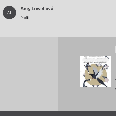
Amy Lowellová
Načítá se.
AL
Profil