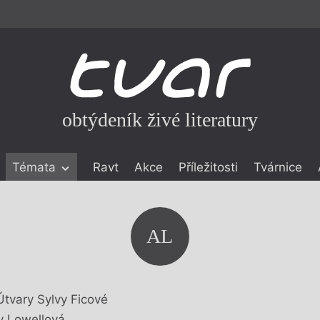
obtýdeník živé literatury
Témata
Ravt
Akce
Příležitosti
Tvárnice
ické literatuře
icistika
zí
AL
eflexe
onialismu
Útvary Sylvy Ficové
 Lowellová