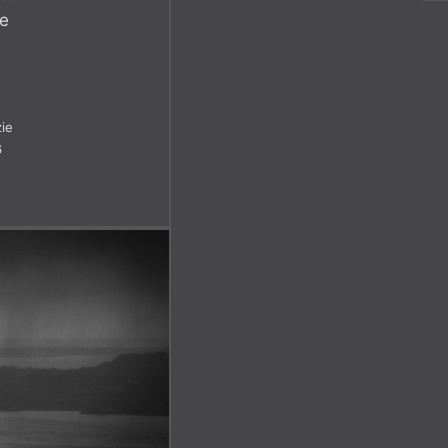
ne
ie
6