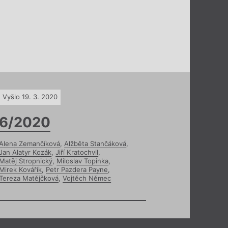
Vyšlo 19. 3. 2020
6/2020
Alena Zemančíková
,
Alžběta Stančáková
,
Jan Alatyr Kozák
,
Jiří Kratochvil
,
Matěj Stropnický
,
Miloslav Topinka
,
Mirek Kovářík
,
Petr Pazdera Payne
,
Tereza Matějčková
,
Vojtěch Němec