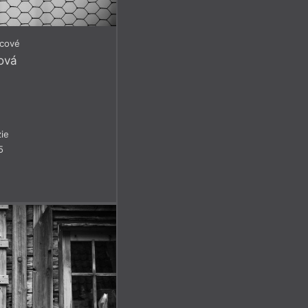
icové
ová
ie
5