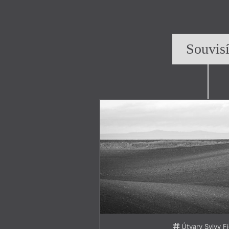
Souvis
Útvary Sylvy F