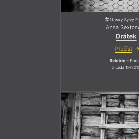
Útvary Sylvy F
Anna Sexton
Drátek
Přečíst
Beletrie
– Poez
Z čísla 19/201