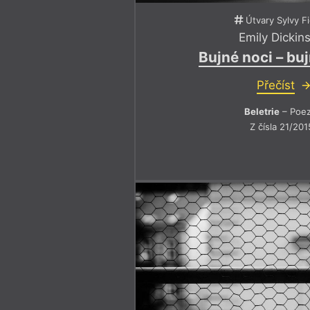
Útvary Sylvy F
Emily Dickin
Bujné noci – buj
Přečíst
Beletrie
– Poez
Z čísla 21/201