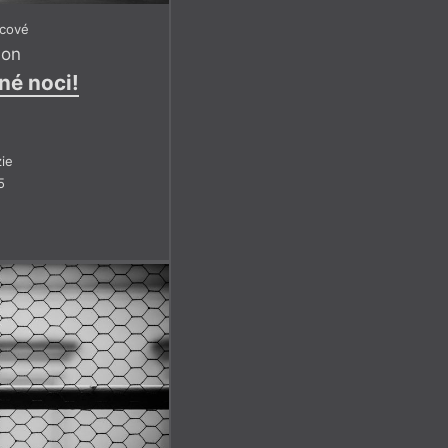
icové
son
né noci!
ie
5