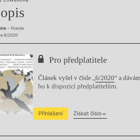
y
opis
trie
– Poezie
sla 6/2020
Pro předplatitele
Článek vyšel v čísle „
6/2020
“ a dává
ho k dispozici předplatitelům.
Přihlášení
Získat číslo
Chviličku.