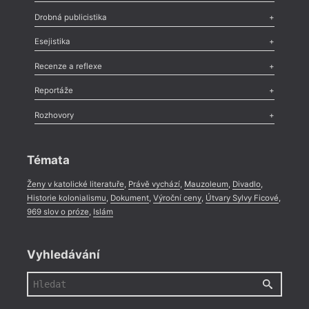
Poezie
,
Próza
,
Dokumenty
,
Drama
,
Celá rubrika
Drobná publicistika
Odlesk
,
Zasláno
,
Nezařazené
,
Novinky v Tvaru
,
Slovo
,
Výročí
,
Esejistika
Nekrolog
,
Glosa
,
Sloupek
,
Pozvánka
,
Literární soutěž
,
Komentář
,
Celá rubrika
Esej
,
Pádlo
,
Úvaha
,
Texty
,
Studie
,
Celá rubrika
Recenze a reflexe
Recenze
,
Dvakrát
,
Horké párky
,
969 slov o próze
,
Reportáže
Méně slov o próze
,
Celá rubrika
Literární zítřky
,
Reportáž
,
Literární život
,
Divadlo
,
Kritický ohlas
,
Rozhovory
Celá rubrika
Rozhovor
,
Anketa
,
Celá rubrika
Témata
Ženy v katolické literatuře
,
Právě vychází
,
Mauzoleum
,
Divadlo
,
Historie kolonialismu
,
Dokument
,
Výroční ceny
,
Útvary Sylvy Ficové
,
969 slov o próze
,
Islám
Vyhledávání