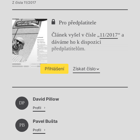
Z čísla 11/2017
Pro předplatitele
Článek vyšel v čísle „
11/2017
“ a
dáváme ho k dispozici
předplatitelům.
Přihlášení
Získat číslo
Chviličku.
David Pillow
Načítá se.
DP
Profil
Pavel Bušta
PB
Profil