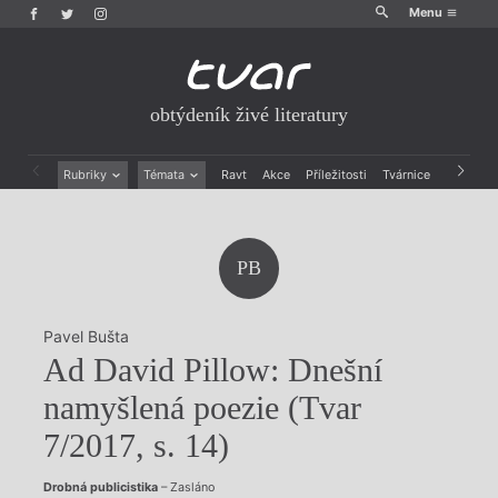
Menu
obtýdeník živé literatury
Rubriky
Témata
Ravt
Akce
Příležitosti
Tvárnice
Archiv
Beletrie
Ženy v katolické literatuře
Drobná publicistika
Právě vychází
Esejistika
Mauzoleum
PB
Recenze a reflexe
Divadlo
Reportáže
Historie kolonialismu
Rozhovory
Dokument
Pavel Bušta
Výroční ceny
Ad David Pillow: Dnešní
namyšlená poezie (Tvar
7/2017, s. 14)
Drobná publicistika
– Zasláno