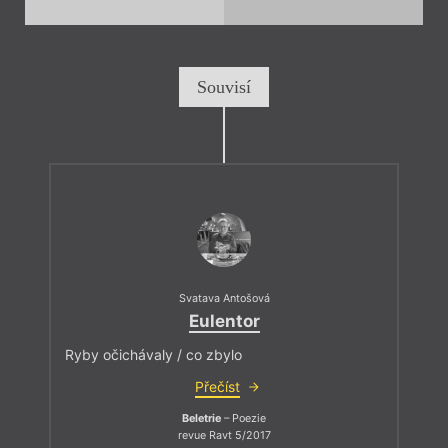
Souvisí
Svatava Antošová
Eulentor
Ryby očichávaly / co zbylo
Přečíst
Beletrie
– Poezie
revue Ravt 5/2017