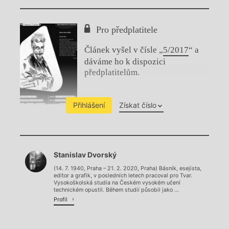
Pro předplatitele
Článek vyšel v čísle „
5/2017
“ a
dáváme ho k dispozici
předplatitelům.
Přihlášení
Získat číslo
Chviličku.
Stanislav Dvorský
Načítá se.
(14. 7. 1940, Praha – 21. 2. 2020, Praha) Básník, esejista,
editor a grafik, v posledních letech pracoval pro Tvar.
Vysokoškolská studia na Českém vysokém učení
technickém opustil. Během studií působil jako ...
Profil