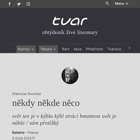
Menu
obtýdeník živé literatury
Rubriky
Témata
Ravt
Akce
Příležitosti
Tvárnice
Archiv
Beletrie
Ženy v katolické literatuře
Drobná publicistika
Právě vychází
Esejistika
Mauzoleum
Recenze a reflexe
Divadlo
Reportáže
Historie kolonialismu
Rozhovory
Dokument
Stanislav Dvorský
Výroční ceny
někdy někde něco
svět ten je v kýblu kýbl ztrácí hmotnost svět je
náhle / sám přetěžký
Beletrie
– Poezie
Z čísla 5/2017