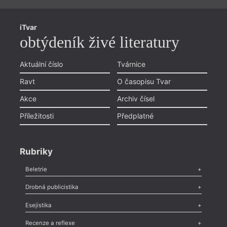
iTvar
obtýdeník živé literatury
Aktuální číslo
Tvárnice
Ravt
O časopisu Tvar
Akce
Archiv čísel
Příležitosti
Předplatné
Rubriky
Beletrie
Poezie
,
Próza
,
Dokumenty
,
Drama
,
Celá rubrika
Drobná publicistika
Odlesk
,
Zasláno
,
Nezařazené
,
Novinky v Tvaru
,
Slovo
,
Výročí
,
Esejistika
Nekrolog
,
Glosa
,
Sloupek
,
Pozvánka
,
Literární soutěž
,
Komentář
,
Celá rubrika
Esej
,
Pádlo
,
Úvaha
,
Texty
,
Studie
,
Celá rubrika
Recenze a reflexe