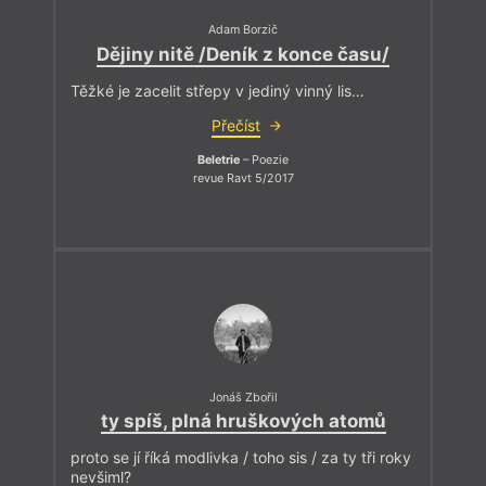
Adam Borzič
Dějiny nitě /Deník z konce času/
Těžké je zacelit střepy v jediný vinný lis…
Přečíst
Beletrie
– Poezie
revue Ravt 5/2017
Jonáš Zbořil
ty spíš, plná hruškových atomů
proto se jí říká modlivka / toho sis / za ty tři roky
nevšiml?