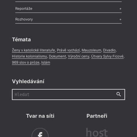
Recenze
,
Dvakrát
,
Horké párky
,
969 slov o próze
,
Reportáže
Méně slov o próze
,
Celá rubrika
Literární zítřky
,
Reportáž
,
Literární život
,
Divadlo
,
Kritický ohlas
,
Rozhovory
Celá rubrika
Rozhovor
,
Anketa
,
Celá rubrika
Témata
Ženy v katolické literatuře
,
Právě vychází
,
Mauzoleum
,
Divadlo
,
Historie kolonialismu
,
Dokument
,
Výroční ceny
,
Útvary Sylvy Ficové
,
969 slov o próze
,
Islám
Vyhledávání
Tvar na síti
Partneři