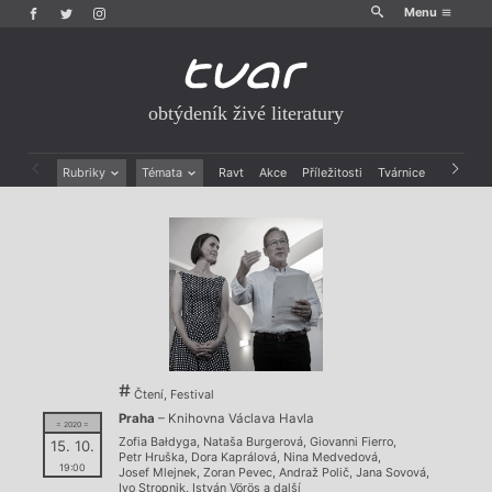
Menu
obtýdeník živé literatury
Rubriky
Témata
Ravt
Akce
Příležitosti
Tvárnice
Archiv
Beletrie
Ženy v katolické literatuře
Drobná publicistika
Právě vychází
Esejistika
Mauzoleum
Recenze a reflexe
Divadlo
Reportáže
Historie kolonialismu
Rozhovory
Dokument
Výroční ceny
Čtení, Festival
Praha
– Knihovna Václava Havla
= 2020 =
Zofia Bałdyga
,
Nataša Burgerová
,
Giovanni Fierro
,
15. 10.
Petr Hruška
,
Dora Kaprálová
,
Nina Medvedová
,
19:00
Josef Mlejnek
,
Zoran Pevec
,
Andraž Polič
,
Jana Sovová
,
Ivo Stropnik
,
István Vörös
a další