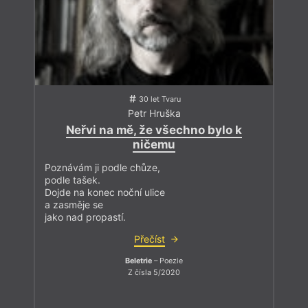
30 let Tvaru
Petr Hruška
Neřvi na mě, že všechno bylo k
ničemu
Poznávám ji podle chůze,
podle tašek.
Dojde na konec noční ulice
a zasměje se
jako nad propastí.
Přečíst
Beletrie
– Poezie
Z čísla 5/2020