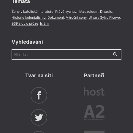
Témata
Ženy v katolické literatuře
,
Právě vychází
,
Mauzoleum
,
Divadlo
,
Historie kolonialismu
,
Dokument
,
Výroční ceny
,
Útvary Sylvy Ficové
,
969 slov o próze
,
Islám
Vyhledávání
Tvar na síti
Partneři