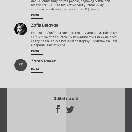
dosud. Autor řady sbírek poezie, nejnověji Nikde není
řečeno (2019). Píše též krátké prózy, které vyšly
v originálním deníku Jedna věta (2015), dosud ...
Profil
Zofia Bałdyga
je polská básnířka a překladatelka. Vydala čtyři básnické
sbírky v polštině a letos jí v nakladatelství Fra vyšla první
česky psaná sbírka Poslední cestopisy. Vystudovala jižní
a západní slavistiku na ...
Profil
Zoran Pevec
ZP
Profil
Sdílet na síti