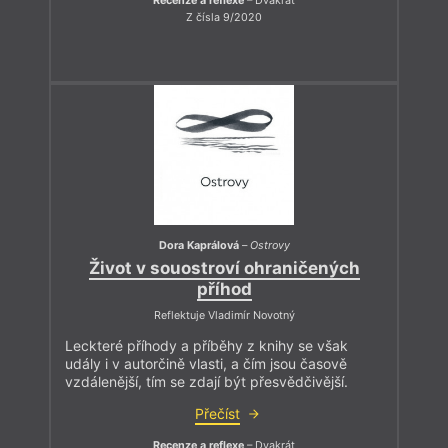
Recenze a reflexe
– Dvakrát
Z čísla 9/2020
Dora Kaprálová
–
Ostrovy
Život v souostroví ohraničených
příhod
Reflektuje Vladimír Novotný
Leckteré příhody a příběhy z knihy se však
udály i v autorčině vlasti, a čím jsou časově
vzdálenější, tím se zdají být přesvědčivější.
Přečíst
Recenze a reflexe
– Dvakrát