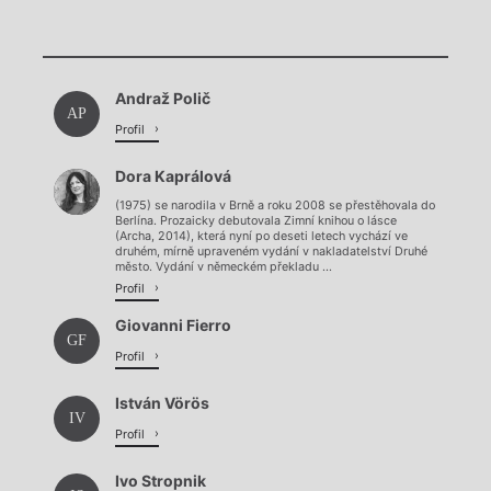
Chviličku.
Chviličku.
Načítá se.
Andraž Polič
Načítá se.
AP
Profil
Dora Kaprálová
(1975) se narodila v Brně a roku 2008 se přestěhovala do
Berlína. Prozaicky debutovala Zimní knihou o lásce
(Archa, 2014), která nyní po deseti letech vychází ve
druhém, mírně upraveném vydání v nakladatelství Druhé
město. Vydání v německém překladu ...
Profil
Giovanni Fierro
GF
Profil
István Vörös
IV
Profil
Ivo Stropnik