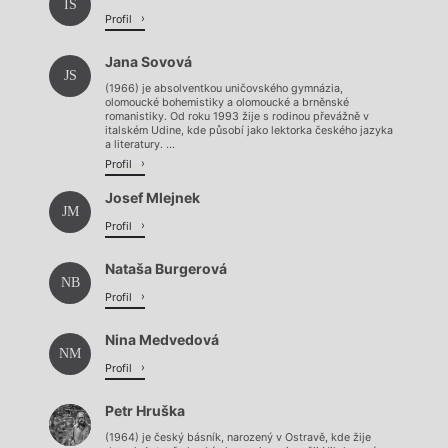
IS
Profil
Jana Sovová
JS
(1966) je absolventkou uničovského gymnázia,
olomoucké bohemistiky a olomoucké a brněnské
romanistiky. Od roku 1993 žije s rodinou převážně v
italském Udine, kde působí jako lektorka českého jazyka
a literatury. ...
Profil
Josef Mlejnek
JM
Profil
Nataša Burgerová
NB
Profil
Nina Medvedová
NM
Profil
Petr Hruška
(1964) je český básník, narozený v Ostravě, kde žije