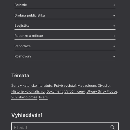
Beletrie
Poezie
,
Próza
,
Dokumenty
,
Drama
,
Celá rubrika
Drobná publicistika
Odlesk
,
Zasláno
,
Nezařazené
,
Novinky v Tvaru
,
Slovo
,
Výročí
,
Esejistika
Nekrolog
,
Glosa
,
Sloupek
,
Pozvánka
,
Literární soutěž
,
Komentář
,
Celá rubrika
Esej
,
Pádlo
,
Úvaha
,
Texty
,
Studie
,
Celá rubrika
Recenze a reflexe
Recenze
,
Dvakrát
,
Horké párky
,
969 slov o próze
,
Reportáže
Méně slov o próze
,
Celá rubrika
Literární zítřky
,
Reportáž
,
Literární život
,
Divadlo
,
Kritický ohlas
,
Rozhovory
Celá rubrika
Rozhovor
,
Anketa
,
Celá rubrika
Témata
Ženy v katolické literatuře
,
Právě vychází
,
Mauzoleum
,
Divadlo
,
Historie kolonialismu
,
Dokument
,
Výroční ceny
,
Útvary Sylvy Ficové
,
969 slov o próze
,
Islám
Vyhledávání