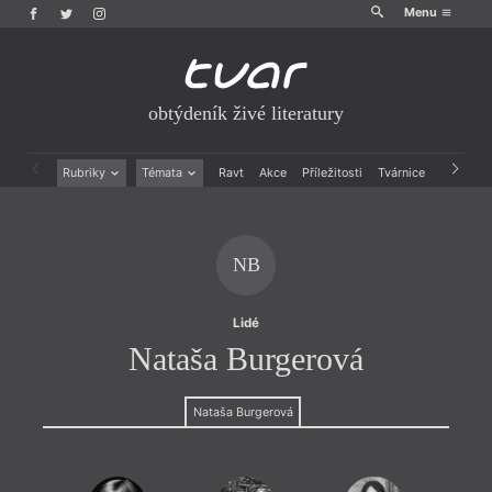
Menu
obtýdeník živé literatury
Rubriky
Témata
Ravt
Akce
Příležitosti
Tvárnice
Archiv
Beletrie
Ženy v katolické literatuře
Drobná publicistika
Právě vychází
Esejistika
Mauzoleum
NB
Recenze a reflexe
Divadlo
Reportáže
Historie kolonialismu
Rozhovory
Dokument
Lidé
Výroční ceny
Nataša Burgerová
Nataša Burgerová