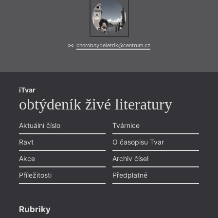
chorobnybeletrik@centrum.cz
iTvar
obtýdeník živé literatury
Aktuální číslo
Tvárnice
Ravt
O časopisu Tvar
Akce
Archiv čísel
Příležitosti
Předplatné
Rubriky