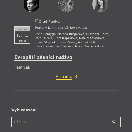
Čtení, Festival
Praha
– Knihovna Václava Havla
= 2020 =
Zofia Bałdyga
,
Nataša Burgerová
,
Giovanni Fierro
,
15. 10.
Petr Hruška
,
Dora Kaprálová
,
Nina Medvedová
,
19:00
Josef Mlejnek
,
Zoran Pevec
,
Andraž Polič
,
Jana Sovová
,
Ivo Stropnik
,
István Vörös
a další
Evropští básníci naživo
Festival.
Více info
Vyhledávání