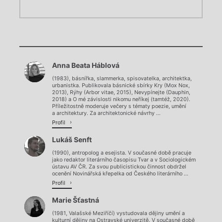
Chviličku.
Chviličku.
Načítá se.
Anna Beata Háblová
Načítá se.
(1983), básnířka, slammerka, spisovatelka, architektka,
urbanistka. Publikovala básnické sbírky Kry (Mox Nox,
2013), Rýhy (Arbor vitae, 2015), Nevypínejte (Dauphin,
2018) a O mé závislosti nikomu neříkej (tamtéž, 2020).
Příležitostně moderuje večery s tématy poezie, umění
a architektury. Za architektonické návrhy ...
Profil
Lukáš Senft
(1990), antropolog a esejista. V současné době pracuje
jako redaktor literárního časopisu Tvar a v Sociologickém
ústavu AV ČR. Za svou publicistickou činnost obdržel
ocenění Novinářská křepelka od Českého literárního ...
Profil
Marie Šťastná
(1981, Valašské Meziříčí) vystudovala dějiny umění a
kulturní dějiny na Ostravské univerzitě. V současné době