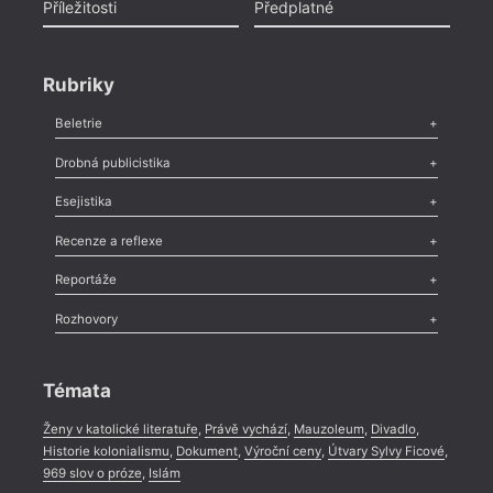
Příležitosti
Předplatné
Rubriky
Beletrie
Poezie
,
Próza
,
Dokumenty
,
Drama
,
Celá rubrika
Drobná publicistika
Odlesk
,
Zasláno
,
Nezařazené
,
Novinky v Tvaru
,
Slovo
,
Výročí
,
Esejistika
Nekrolog
,
Glosa
,
Sloupek
,
Pozvánka
,
Literární soutěž
,
Komentář
,
Celá rubrika
Esej
,
Pádlo
,
Úvaha
,
Texty
,
Studie
,
Celá rubrika
Recenze a reflexe
Recenze
,
Dvakrát
,
Horké párky
,
969 slov o próze
,
Reportáže
Méně slov o próze
,
Celá rubrika
Literární zítřky
,
Reportáž
,
Literární život
,
Divadlo
,
Kritický ohlas
,
Rozhovory
Celá rubrika
Rozhovor
,
Anketa
,
Celá rubrika
Témata
Ženy v katolické literatuře
,
Právě vychází
,
Mauzoleum
,
Divadlo
,
Historie kolonialismu
,
Dokument
,
Výroční ceny
,
Útvary Sylvy Ficové
,
969 slov o próze
,
Islám