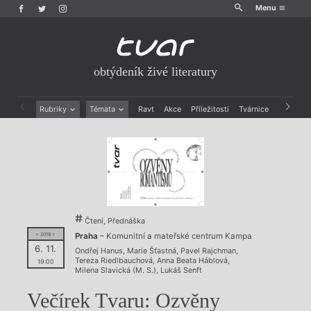
Menu
obtýdeník živé literatury
Rubriky
Témata
Ravt
Akce
Příležitosti
Tvárnice
Archiv
Beletrie
Ženy v katolické literatuře
Drobná publicistika
Právě vychází
Esejistika
Mauzoleum
Recenze a reflexe
Divadlo
Reportáže
Historie kolonialismu
Rozhovory
Dokument
Výroční ceny
Čtení, Přednáška
Praha
– Komunitní a mateřské centrum Kampa
= 2019 =
6. 11.
Ondřej Hanus
,
Marie Šťastná
,
Pavel Rajchman
,
Tereza Riedlbauchová
,
Anna Beata Háblová
,
19:00
Milena Slavická (M. S.)
,
Lukáš Senft
Večírek Tvaru: Ozvěny