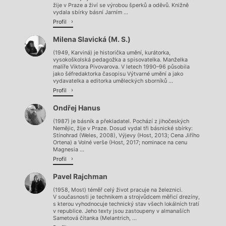
žije v Praze a živí se výrobou šperků a oděvů. Knižně
vydala sbírky básní Jarním ...
Profil
Milena Slavická (M. S.)
(1949, Karviná) je historička umění, kurátorka,
vysokoškolská pedagožka a spisovatelka. Manželka
malíře Viktora Pivovarova. V letech 1990–96 působila
jako šéfredaktorka časopisu Výtvarné umění a jako
vydavatelka a editorka uměleckých sborníků ...
Profil
Ondřej Hanus
(1987) je básník a překladatel. Pochází z jihočeských
Nemějic, žije v Praze. Dosud vydal tři básnické sbírky:
Stínohrad (Weles, 2008), Výjevy (Host, 2013; Cena Jiřího
Ortena) a Volné verše (Host, 2017; nominace na cenu
Magnesia ...
Profil
Pavel Rajchman
(1958, Most) téměř celý život pracuje na železnici.
V současnosti je technikem a strojvůdcem měřicí drezíny,
s kterou vyhodnocuje technický stav všech lokálních tratí
v republice. Jeho texty jsou zastoupeny v almanaších
Sametová čítanka (Melantrich, ...