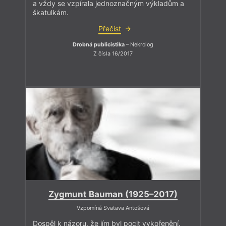
a vždy se vzpírala jednoznačným výkladům a
škatulkám.
Přečíst
Drobná publicistika
– Nekrolog
Z čísla 16/2017
Zygmunt Bauman (1925–2017)
Vzpomíná Svatava Antošová
Dospěl k názoru, že jím byl pocit vykořenění.