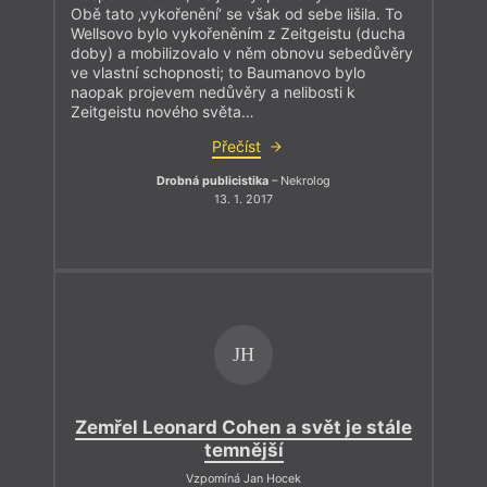
Obě tato ‚vykořenění‘ se však od sebe lišila. To
Wellsovo bylo vykořeněním z Zeitgeistu (ducha
doby) a mobilizovalo v něm obnovu sebedůvěry
ve vlastní schopnosti; to Baumanovo bylo
naopak projevem nedůvěry a nelibosti k
Zeitgeistu nového světa…
Přečíst
Drobná publicistika
– Nekrolog
13. 1. 2017
JH
Zemřel Leonard Cohen a svět je stále
temnější
Vzpomíná Jan Hocek