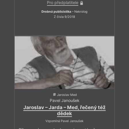
Pro předplatitele
Drobná publicistika
– Nekrolog
Z čísla 9/2018
Jaroslav Med
Pavel Janoušek
Jaroslav – Jarda – Med, řečený též
dědek
Vzpomíná Pavel Janoušek