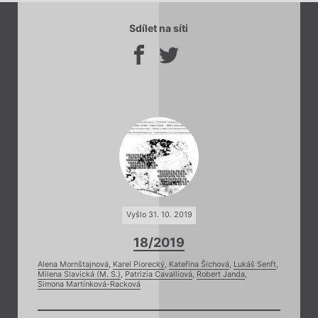
Sdílet na síti
Vyšlo 31. 10. 2019
18/2019
Alena Mornštajnová
,
Karel Piorecký
,
Kateřina Šichová
,
Lukáš Senft
,
Milena Slavická (M. S.)
,
Patrizia Cavalliová
,
Robert Janda
,
Simona Martínková-Racková