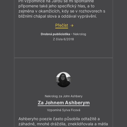
Při vzpomínce na Jardu se mi spontánně
připomene také jeho speciﬁcký hlas, a to
zejména v okamžicích, kdy se v rozhovorech s
bližními chápal slova a oddával vyprávění.
Přečíst
Drobná publicistika
– Nekrolog
Z čísla 6/2018
Nekrolog za John Ashbery
Za Johnem Ashberym
Vzpomíná Sylva Ficová
Ashberyho poezie často působila odtažitě a
záhadně, mnohé dráždila, zneklidňovala a mátla