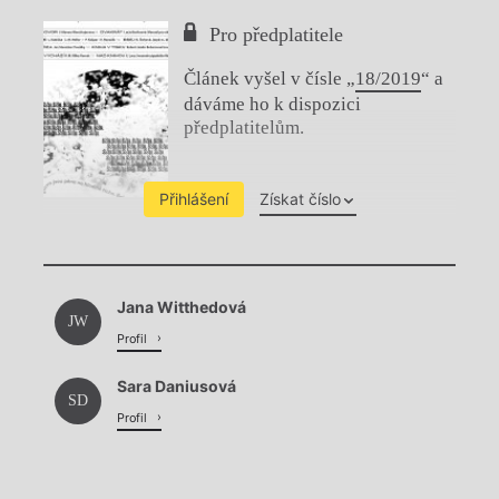
Pro předplatitele
Článek vyšel v čísle „
18/2019
“ a
dáváme ho k dispozici
předplatitelům.
Přihlášení
Získat číslo
Chviličku.
Jana Witthedová
Načítá se.
JW
Profil
Sara Daniusová
SD
Profil