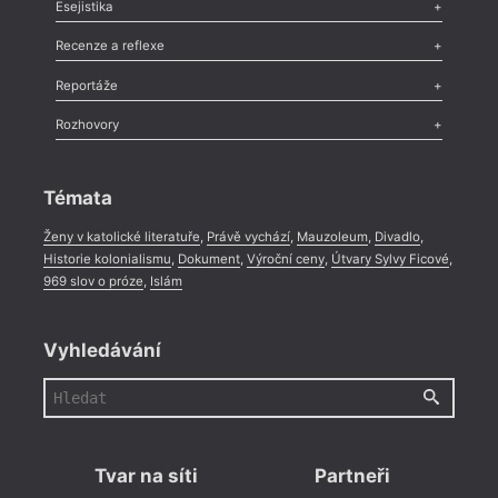
Odlesk
,
Zasláno
,
Nezařazené
,
Novinky v Tvaru
,
Slovo
,
Výročí
,
Esejistika
Nekrolog
,
Glosa
,
Sloupek
,
Pozvánka
,
Literární soutěž
,
Komentář
,
Celá rubrika
Esej
,
Pádlo
,
Úvaha
,
Texty
,
Studie
,
Celá rubrika
Recenze a reflexe
Recenze
,
Dvakrát
,
Horké párky
,
969 slov o próze
,
Reportáže
Méně slov o próze
,
Celá rubrika
Literární zítřky
,
Reportáž
,
Literární život
,
Divadlo
,
Kritický ohlas
,
Rozhovory
Celá rubrika
Rozhovor
,
Anketa
,
Celá rubrika
Témata
Ženy v katolické literatuře
,
Právě vychází
,
Mauzoleum
,
Divadlo
,
Historie kolonialismu
,
Dokument
,
Výroční ceny
,
Útvary Sylvy Ficové
,
969 slov o próze
,
Islám
Vyhledávání
Tvar na síti
Partneři