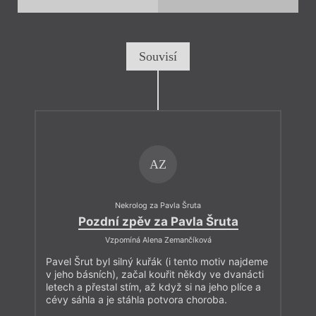
Souvisí
AZ
Nekrolog za Pavla Šruta
Pozdní zpěv za Pavla Šruta
Vzpomíná Alena Zemančíková
Pavel Šrut byl silný kuřák (i tento motiv najdeme
v jeho básních), začal kouřit někdy ve dvanácti
letech a přestal stím, až když si na jeho plíce a
cévy sáhla a je stáhla potvora choroba.