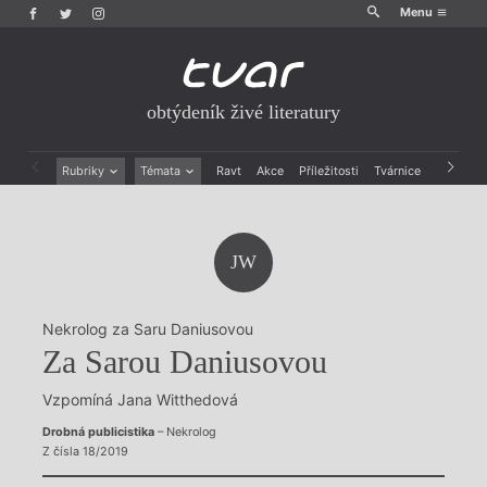
Menu
obtýdeník živé literatury
Rubriky
Témata
Ravt
Akce
Příležitosti
Tvárnice
Archiv
Beletrie
Ženy v katolické literatuře
Drobná publicistika
Právě vychází
Esejistika
Mauzoleum
JW
Recenze a reflexe
Divadlo
Reportáže
Historie kolonialismu
Rozhovory
Dokument
Nekrolog za Saru Daniusovou
Výroční ceny
Za Sarou Daniusovou
Vzpomíná Jana Witthedová
Drobná publicistika
– Nekrolog
Z čísla 18/2019