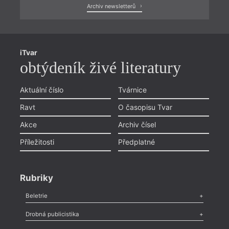
Archiv newsletterů
iTvar
obtýdeník živé literatury
Aktuální číslo
Tvárnice
Ravt
O časopisu Tvar
Akce
Archiv čísel
Příležitosti
Předplatné
Rubriky
Beletrie
Poezie
,
Próza
,
Dokumenty
,
Drama
,
Celá rubrika
Drobná publicistika