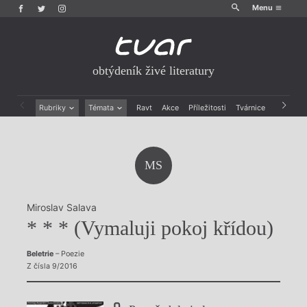
Menu
obtýdeník živé literatury
Rubriky
Témata
Ravt
Akce
Příležitosti
Tvárnice
Archiv
Beletrie
Ženy v katolické literatuře
Drobná publicistika
Právě vychází
Esejistika
Mauzoleum
MS
Recenze a reflexe
Divadlo
Reportáže
Historie kolonialismu
Rozhovory
Dokument
Miroslav Salava
Výroční ceny
* * * (Vymaluji pokoj křídou)
Beletrie
– Poezie
Z čísla 9/2016