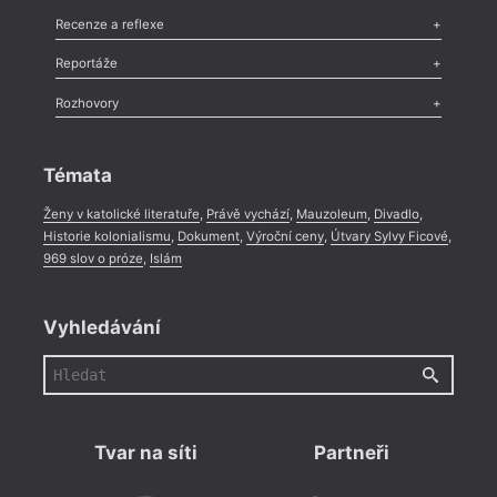
Komentář
,
Celá rubrika
Esej
,
Pádlo
,
Úvaha
,
Texty
,
Studie
,
Celá rubrika
Recenze a reflexe
Recenze
,
Dvakrát
,
Horké párky
,
969 slov o próze
,
Reportáže
Méně slov o próze
,
Celá rubrika
Literární zítřky
,
Reportáž
,
Literární život
,
Divadlo
,
Kritický ohlas
,
Rozhovory
Celá rubrika
Rozhovor
,
Anketa
,
Celá rubrika
Témata
Ženy v katolické literatuře
,
Právě vychází
,
Mauzoleum
,
Divadlo
,
Historie kolonialismu
,
Dokument
,
Výroční ceny
,
Útvary Sylvy Ficové
,
969 slov o próze
,
Islám
Vyhledávání
Tvar na síti
Partneři