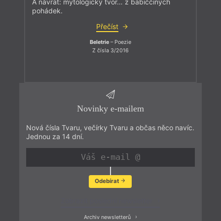
A návrat: mytologický tvor… z babiččiných
pohádek.
Přečíst
Beletrie
– Poezie
Z čísla 3/2016
Novinky e-mailem
Nová čísla Tvaru, večírky Tvaru a občas něco navíc.
Jednou za 14 dní.
Odebírat
Zobrazit poslední newsletter
Archiv newsletterů