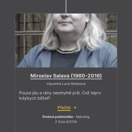
Miroslav Salava (1960-2016)
Vzpomíná Lucie Rohanová
Pouze jdu a rány neomylně prší. Což teprv
kdybych běžel?
Přečíst
Drobná publicistika
– Nekrolog
Z čísla 9/2016