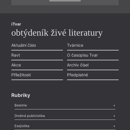
iTvar
obtýdeník živé literatury
Aktuální číslo
Tvárnice
Ravt
O časopisu Tvar
Akce
Archiv čísel
Příležitosti
Předplatné
Rubriky
Beletrie
Poezie
,
Próza
,
Dokumenty
,
Drama
,
Celá rubrika
Drobná publicistika
Odlesk
,
Zasláno
,
Nezařazené
,
Novinky v Tvaru
,
Slovo
,
Výročí
,
Esejistika
Nekrolog
,
Glosa
,
Sloupek
,
Pozvánka
,
Literární soutěž
,