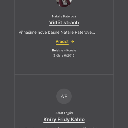
Natálie Paterová
Vidět strach
Přinášíme nové básně Natálie Paterové…
Přečíst
Beletrie
– Poezie
Z čísla 6/2016
AF
Ašraf Fajjád
Kníry Fridy Kahlo