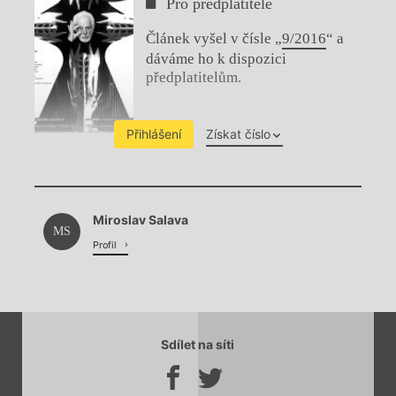
Pro předplatitele
Článek vyšel v čísle „
9/2016
“ a
dáváme ho k dispozici
předplatitelům.
Přihlášení
Získat číslo
Chviličku.
Miroslav Salava
Načítá se.
MS
Profil
Sdílet na síti