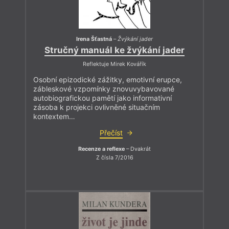
Irena Šťastná
–
Žvýkání jader
Stručný manuál ke žvýkání jader
Reflektuje Mirek Kovářík
Osobní epizodické zážitky, emotivní erupce,
zábleskové vzpomínky znovuvybavované
autobiografickou pamětí jako informativní
zásoba k projekci ovlivněné situačním
kontextem…
Přečíst
Recenze a reflexe
– Dvakrát
Z čísla 7/2016