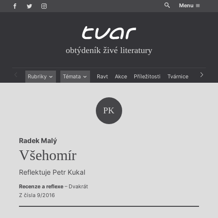
Menu
obtýdeník živé literatury
Rubriky
Témata
Ravt
Akce
Příležitosti
Tvárnice
Archiv
Beletrie
Ženy v katolické literatuře
Drobná publicistika
Právě vychází
PK
Esejistika
Mauzoleum
Recenze a reflexe
Divadlo
Reportáže
Historie kolonialismu
Radek Malý
Rozhovory
Dokument
Všehomír
Výroční ceny
Reflektuje Petr Kukal
Recenze a reflexe
– Dvakrát
Z čísla 9/2016