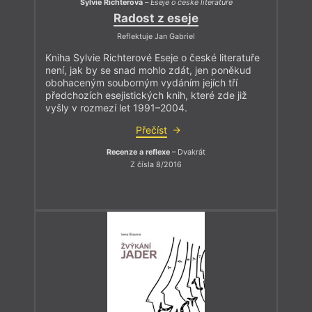
Sylvie Richterová
–
Eseje o české literatuře
Radost z eseje
Reflektuje Jan Gabriel
Kniha Sylvie Richterové Eseje o české literatuře
není, jak by se snad mohlo zdát, jen poněkud
obohaceným souborným vydáním jejích tří
předchozích esejistických knih, které zde již
vyšly v rozmezí let 1991–2004.
Přečíst
Recenze a reflexe
– Dvakrát
Z čísla 8/2016