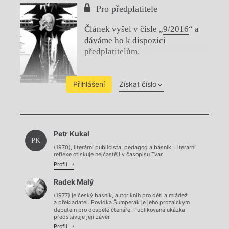
Pro předplatitele
Článek vyšel v čísle „
9/2016
“ a
dáváme ho k dispozici
předplatitelům.
Přihlášení
Získat číslo
Chviličku.
Petr Kukal
Načítá se.
PK
(1970), literární publicista, pedagog a básník. Literární
reflexe otiskuje nejčastěji v časopisu Tvar.
Profil
Radek Malý
(1977) je český básník, autor knih pro děti a mládež
a překladatel. Povídka Šumperák je jeho prozaickým
debutem pro dospělé čtenáře. Publikovaná ukázka
představuje její závěr.
Profil