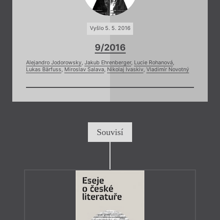
Vyšlo 5. 5. 2016
9/2016
Alejandro Jodorowsky
,
Jakub Ehrenberger
,
Lucie Rohanová
,
Lukas Bärfuss
,
Miroslav Salava
,
Nikolaj Ivaskiv
,
Vladimír Novotný
Souvisí