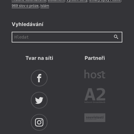
969 slov o próze
,
Islám
Vyhledávání
Tvar na síti
Partneři