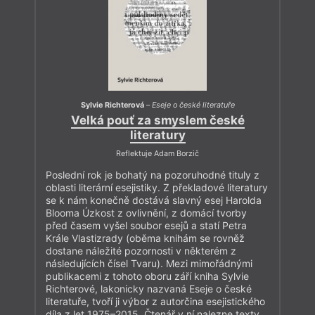
Sylvie Richterová
–
Eseje o české literatuře
Velká pouť za smyslem české
literatury
Reflektuje Adam Borzič
Poslední rok je bohatý na pozoruhodné tituly z
oblasti literární esejistiky. Z překladové literatury
se k nám konečně dostává slavný esej Harolda
Blooma Úzkost z ovlivnění, z domácí tvorby
před časem vyšel soubor esejů a statí Petra
Krále Vlastizrady (oběma knihám se rovněž
dostane náležité pozornosti v některém z
následujících čísel Tvaru). Mezi mimořádnými
publikacemi z tohoto oboru září kniha Sylvie
Richterové, lakonicky nazvaná Eseje o české
literatuře, tvoří ji výbor z autorčina esejistického
díla z let 1975–2015. Čtenář v ní nalezne texty