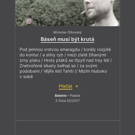
Miroslav Olšovský
Báseň musí být krutá
Pod jemnou vrstvou smaragdu / korály rozpité
do kontur / a stíny ryb / mezi zlatě žíhanými
zrny písku / Hroty ptáků se třpytí nad trsy lidí /
Znetvořené siluety belhají se / za svými
podobami / Vějíře listí Tahiti // Mizím hluboko
v sobě
Přečíst
Beletrie
– Poezie
Z čísla 20/2017