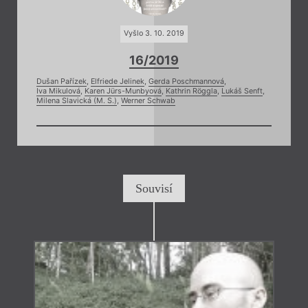
Vyšlo 3. 10. 2019
16/2019
Dušan Pařízek
,
Elfriede Jelinek
,
Gerda Poschmannová
,
Iva Mikulová
,
Karen Jürs-Munbyová
,
Kathrin Röggla
,
Lukáš Senft
,
Milena Slavická (M. S.)
,
Werner Schwab
Souvisí