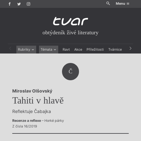
Menu
obtýdeník živé literatury
Rubriky
Témata
Ravt
Akce
Příležitosti
Tvárnice
Archiv
Beletrie
Ženy v katolické literatuře
Drobná publicistika
Právě vychází
Č
Esejistika
Mauzoleum
Recenze a reflexe
Divadlo
Reportáže
Historie kolonialismu
Miroslav Olšovský
Rozhovory
Dokument
Tahiti v hlavě
Výroční ceny
Reflektuje Čabajka
Recenze a reflexe
– Horké párky
Z čísla 16/2019