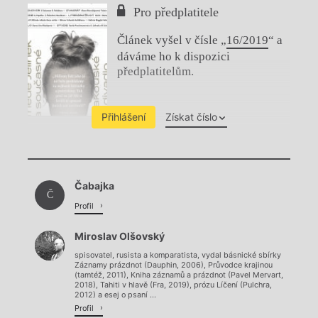
Pro předplatitele
Článek vyšel v čísle „
16/2019
“ a
dáváme ho k dispozici
předplatitelům.
Přihlášení
Získat číslo
Chviličku.
Čabajka
Načítá se.
Č
Profil
Miroslav Olšovský
spisovatel, rusista a komparatista, vydal básnické sbírky
Záznamy prázdnot (Dauphin, 2006), Průvodce krajinou
(tamtéž, 2011), Kniha záznamů a prázdnot (Pavel Mervart,
2018), Tahiti v hlavě (Fra, 2019), prózu Líčení (Pulchra,
2012) a esej o psaní ...
Profil