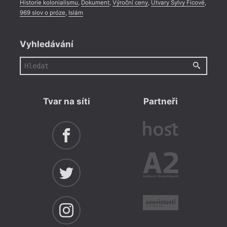
Historie kolonialismu
,
Dokument
,
Výroční ceny
,
Útvary Sylvy Ficové
,
969 slov o próze
,
Islám
Vyhledávání
Tvar na síti
Partneři