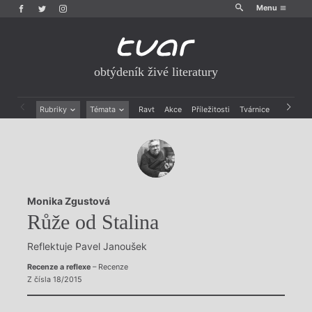
Menu
obtýdeník živé literatury
Rubriky
Témata
Ravt
Akce
Příležitosti
Tvárnice
Archiv
Beletrie
Ženy v katolické literatuře
Drobná publicistika
Právě vychází
Esejistika
Mauzoleum
Recenze a reflexe
Divadlo
Reportáže
Historie kolonialismu
Monika Zgustová
Rozhovory
Dokument
Růže od Stalina
Výroční ceny
Reflektuje Pavel Janoušek
Recenze a reflexe
– Recenze
Z čísla 18/2015