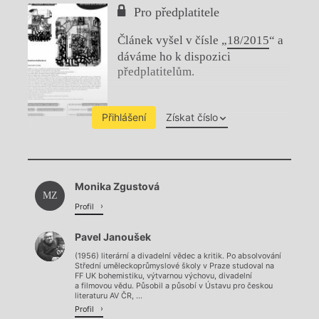
Pro předplatitele
Článek vyšel v čísle „
18/2015
“ a
dáváme ho k dispozici
předplatitelům.
Přihlášení
Získat číslo
Chviličku.
Monika Zgustová
Načítá se.
MZ
Profil
Pavel Janoušek
(1956) literární a divadelní vědec a kritik. Po absolvování
Střední uměleckoprůmyslové školy v Praze studoval na
FF UK bohemistiku, výtvarnou výchovu, divadelní
a filmovou vědu. Působil a působí v Ústavu pro českou
literaturu AV ČR, ...
Profil