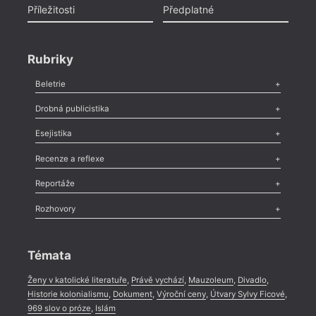
Příležitosti
Předplatné
Rubriky
Beletrie
Poezie
,
Próza
,
Dokumenty
,
Drama
,
Celá rubrika
Drobná publicistika
Odlesk
,
Zasláno
,
Nezařazené
,
Novinky v Tvaru
,
Slovo
,
Výročí
,
Esejistika
Nekrolog
,
Glosa
,
Sloupek
,
Pozvánka
,
Literární soutěž
,
Komentář
,
Celá rubrika
Esej
,
Pádlo
,
Úvaha
,
Texty
,
Studie
,
Celá rubrika
Recenze a reflexe
Recenze
,
Dvakrát
,
Horké párky
,
969 slov o próze
,
Reportáže
Méně slov o próze
,
Celá rubrika
Literární zítřky
,
Reportáž
,
Literární život
,
Divadlo
,
Kritický ohlas
,
Rozhovory
Celá rubrika
Rozhovor
,
Anketa
,
Celá rubrika
Témata
Ženy v katolické literatuře
,
Právě vychází
,
Mauzoleum
,
Divadlo
,
Historie kolonialismu
,
Dokument
,
Výroční ceny
,
Útvary Sylvy Ficové
,
969 slov o próze
,
Islám