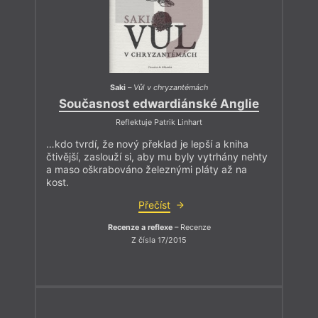
Saki
–
Vůl v chryzantémách
Současnost edwardiánské Anglie
Reflektuje Patrik Linhart
…kdo tvrdí, že nový překlad je lepší a kniha
čtivější, zaslouží si, aby mu byly vytrhány nehty
a maso oškrabováno železnými pláty až na
kost.
Přečíst
Recenze a reflexe
– Recenze
Z čísla 17/2015