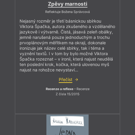
Zpěvy marnosti
Reflektuje Božena Správcová
Nejasný rozměr je třetí básnickou sbírkou
Viktora Špačka, autora zkušeného a vzdělaného
jazykově i výtvarně. Čistá, jásavá zeleň obálky,
jemně narušená pouze jednoduchým a trochu
prvoplánovým měřítkem na okraji, dokonale
ironizuje jak název celé sbírky, tak i téma a
vyznění textů. I v tom by bylo možné Viktora
Špačka rozeznat – v ironii, která najust neudělá
ten poslední krok, kočka, která ulovenou myš
najust na rohožce nevystaví…
Přečíst
Recenze a reflexe
– Recenze
Z čísla 15/2015