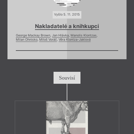
Vyšlo 5. 11. 2015
Nakladatelé a knihkupci
George Mackay Brown
,
Jan Hlávka
,
Manolis Klontzas
,
Milan Ohnisko
,
Miloš Voráč
,
Věra Klontza-Jaklová
Souvisí