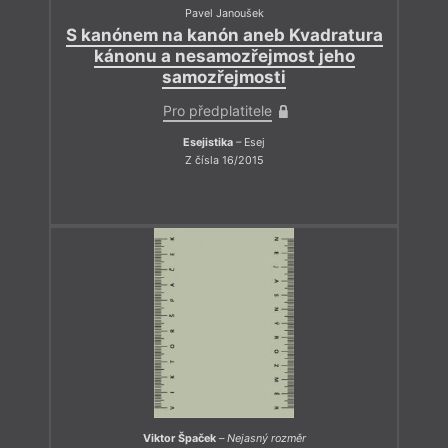
Pavel Janoušek
S kanónem na kanón aneb Kvadratura
kánonu a nesamozřejmost jeho
samozřejmosti
Pro předplatitele
Esejistika
– Esej
Z čísla 16/2015
Viktor Špaček
–
Nejasný rozměr