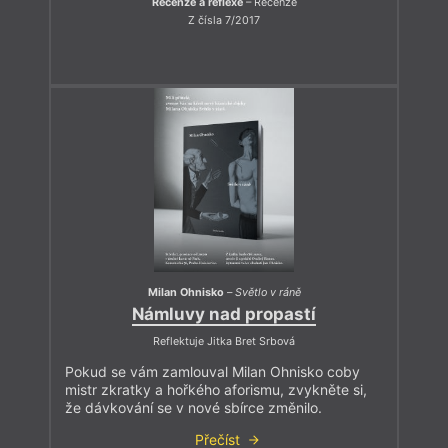
Recenze a reflexe
– Recenze
Z čísla 7/2017
Milan Ohnisko
–
Světlo v ráně
Námluvy nad propastí
Reflektuje Jitka Bret Srbová
Pokud se vám zamlouval Milan Ohnisko coby
mistr zkratky a hořkého aforismu, zvykněte si,
že dávkování se v nové sbírce změnilo.
Přečíst