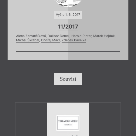
Vyšlo 1. 6. 2017
11/2017
Alena Zemančíková
,
Dalibor Demel
,
Harold Pinter
,
Marek Hejduk
,
Michal Škrabal
,
Ondřej Macl
,
Zdenek Pavelka
Souvisí