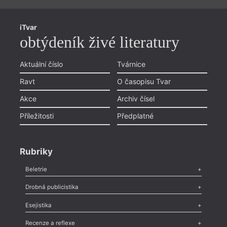
iTvar
obtýdeník živé literatury
Aktuální číslo
Tvárnice
Ravt
O časopisu Tvar
Akce
Archiv čísel
Příležitosti
Předplatné
Rubriky
Beletrie
Poezie
,
Próza
,
Dokumenty
,
Drama
,
Celá rubrika
Drobná publicistika
Odlesk
,
Zasláno
,
Nezařazené
,
Novinky v Tvaru
,
Slovo
,
Výročí
,
Esejistika
Nekrolog
,
Glosa
,
Sloupek
,
Pozvánka
,
Literární soutěž
,
Komentář
,
Celá rubrika
Esej
,
Pádlo
,
Úvaha
,
Texty
,
Studie
,
Celá rubrika
Recenze a reflexe