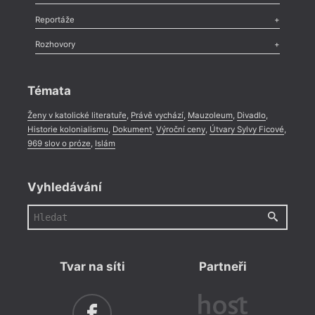
Recenze
,
Dvakrát
,
Horké párky
,
969 slov o próze
,
Reportáže
Méně slov o próze
,
Celá rubrika
Literární zítřky
,
Reportáž
,
Literární život
,
Divadlo
,
Kritický ohlas
,
Rozhovory
Celá rubrika
Rozhovor
,
Anketa
,
Celá rubrika
Témata
Ženy v katolické literatuře
,
Právě vychází
,
Mauzoleum
,
Divadlo
,
Historie kolonialismu
,
Dokument
,
Výroční ceny
,
Útvary Sylvy Ficové
,
969 slov o próze
,
Islám
Vyhledávání
Tvar na síti
Partneři