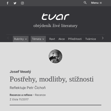
Menu
obtýdeník živé literatury
Rubriky
Témata
Ravt
Akce
Příležitosti
Tvárnice
Archiv
Beletrie
Ženy v katolické literatuře
Drobná publicistika
Právě vychází
Esejistika
Mauzoleum
Recenze a reflexe
Divadlo
Reportáže
Historie kolonialismu
Josef Veselý
Rozhovory
Dokument
Postřehy, modlitby, stížnosti
Výroční ceny
Reflektuje Petr Čichoň
Recenze a reflexe
– Recenze
Z čísla 11/2017