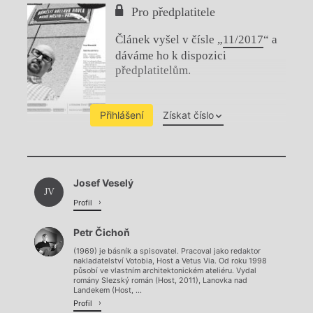
Pro předplatitele
Článek vyšel v čísle „
11/2017
“ a
dáváme ho k dispozici
předplatitelům.
Přihlášení
Získat číslo
Chviličku.
Josef Veselý
Načítá se.
JV
Profil
Petr Čichoň
(1969) je básník a spisovatel. Pracoval jako redaktor
nakladatelství Votobia, Host a Vetus Via. Od roku 1998
působí ve vlastním architektonickém ateliéru. Vydal
romány Slezský román (Host, 2011), Lanovka nad
Landekem (Host, ...
Profil