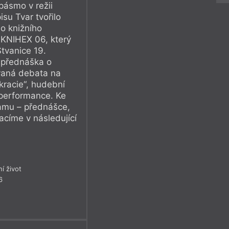
pásmo v režii
su Tvar tvořilo
o knižního
 KNIHEX 06, který
Štvanice 19.
 přednáška o
ovaná debata na
racie“, hudební
 performance. Ke
amu – přednášce,
acíme v následující
ní život
6