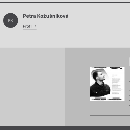
Chviličku.
Petra Kožušníková
Načítá se.
PK
Profil