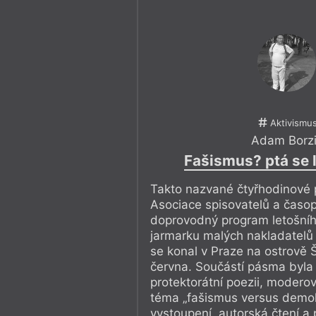
Aktivismu
Adam Borz
Fašismus? ptá se li
Takto nazvané čtyřhodinové 
Asociace spisovatelů a časopi
doprovodný program letošníh
jarmarku malých nakladatelů
se konal v Praze na ostrově 
června. Součástí pásma byla
protektorátní poezii, moder
téma „fašismus versus demok
vystoupení, autorská čtení a