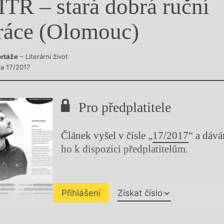
ITR – stará dobrá ruční
y
ráce (Olomouc)
rtáže
– Literární život
la 17/2017
Pro předplatitele
Článek vyšel v čísle „
17/2017
“ a dáv
ho k dispozici předplatitelům.
Přihlášení
Získat číslo