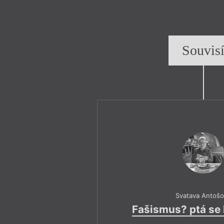
Souvis
Svatava Antoš
Fašismus? ptá se l