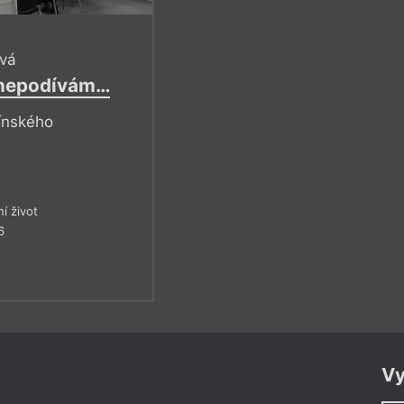
vá
i nepodívám…
ínského
ní život
6
Vy