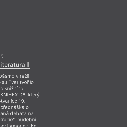
s
ič
teratura II
pásmo v režii
su Tvar tvořilo
o knižního
 KNIHEX 06, který
Štvanice 19.
 přednáška o
ovaná debata na
racie“, hudební
 performance. Ke