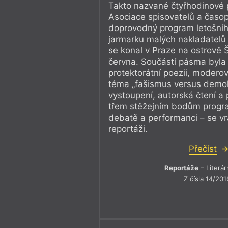
Takto nazvané čtyřhodinové 
Asociace spisovatelů a časopi
doprovodný program letošníh
jarmarku malých nakladatelů
se konal v Praze na ostrově 
června. Součástí pásma byla
protektorátní poezii, moder
téma „fašismus versus demok
vystoupení, autorská čtení a
třem stěžejním bodům progr
debatě a performanci – se vr
reportáži.
Přečíst
Reportáže
– Literár
Z čísla 14/201