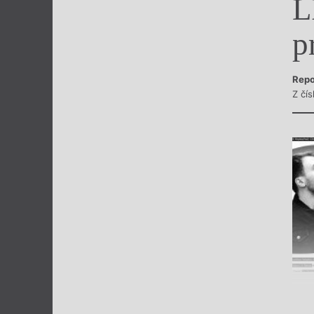
L
Výroční cen
p
Repo
Z čís