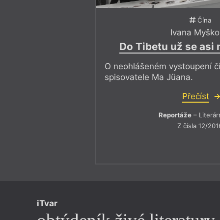
Čína
Ivana Myško
Do Tibetu už se as
O neohlášeném vystoupení č
spisovatele Ma Jüana.
Přečíst
Reportáže
– Literár
Z čísla 12/201
iTvar