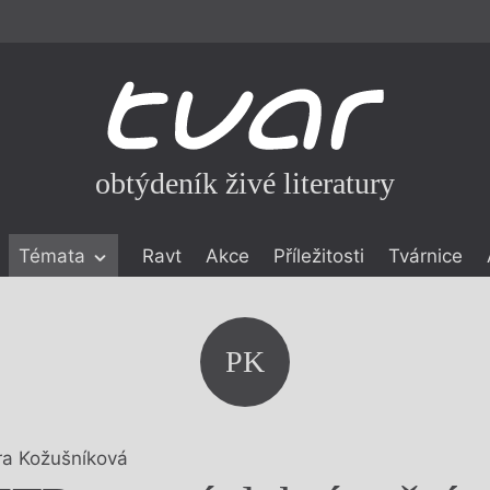
obtýdeník živé literatury
Témata
Ravt
Akce
Příležitosti
Tvárnice
ické literatuře
icistika
zí
PK
eflexe
onialismu
ra Kožušníková