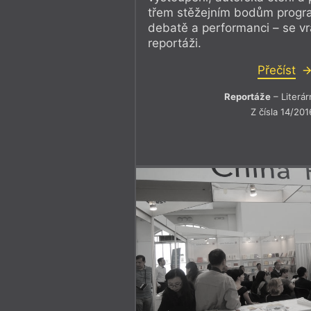
třem stěžejním bodům progr
debatě a performanci – se vr
reportáži.
Přečíst
Reportáže
– Literár
Z čísla 14/201