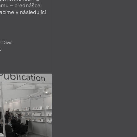
amu – přednášce,
acíme v následující
ní život
6