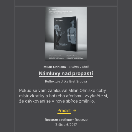
Milan Ohnisko
–
Světlo v ráně
Námluvy nad propastí
Reflektuje Jitka Bret Srbová
Pokud se vám zamlouval Milan Ohnisko coby
mistr zkratky a hořkého aforismu, zvykněte si,
že dávkování se v nové sbírce změnilo.
Přečíst
Recenze a reflexe
– Recenze
Z čísla 6/2017