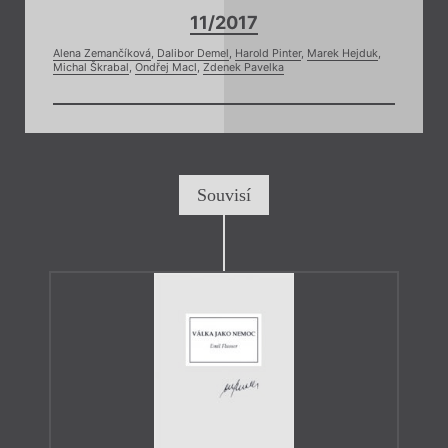
11/2017
Alena Zemančíková
,
Dalibor Demel
,
Harold Pinter
,
Marek Hejduk
,
Michal Škrabal
,
Ondřej Macl
,
Zdenek Pavelka
Souvisí