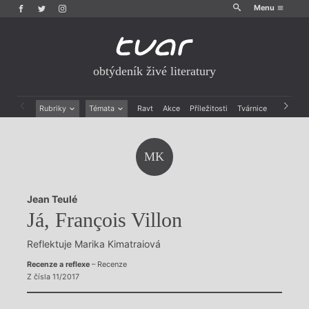
Menu
obtýdeník živé literatury
Rubriky
Témata
Ravt
Akce
Příležitosti
Tvárnice
Archiv
Beletrie
Ženy v katolické literatuře
Drobná publicistika
Právě vychází
MK
Esejistika
Mauzoleum
Recenze a reflexe
Divadlo
Reportáže
Historie kolonialismu
Jean Teulé
Rozhovory
Dokument
Já, François Villon
Výroční ceny
Reflektuje Marika Kimatraiová
Recenze a reflexe
– Recenze
Z čísla 11/2017