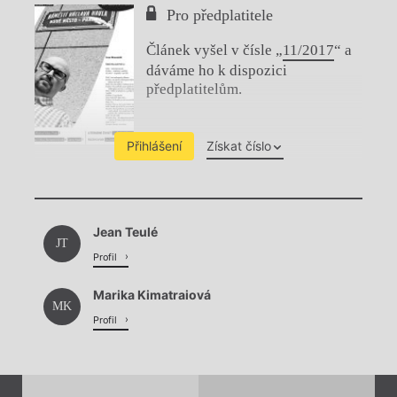
Pro předplatitele
Článek vyšel v čísle „
11/2017
“ a
dáváme ho k dispozici
předplatitelům.
Přihlášení
Získat číslo
Chviličku.
Jean Teulé
Načítá se.
JT
Profil
Marika Kimatraiová
MK
Profil