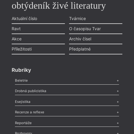
obtýdeník živé literatury
Aktuální číslo
Tvárnice
Ravt
O časopisu Tvar
Akce
Archiv čísel
Příležitosti
Předplatné
Rubriky
Beletrie
Poezie
,
Próza
,
Dokumenty
,
Drama
,
Celá rubrika
Drobná publicistika
Odlesk
,
Zasláno
,
Nezařazené
,
Novinky v Tvaru
,
Slovo
,
Výročí
,
Esejistika
Nekrolog
,
Glosa
,
Sloupek
,
Pozvánka
,
Literární soutěž
,
Komentář
,
Celá rubrika
Esej
,
Pádlo
,
Úvaha
,
Texty
,
Studie
,
Celá rubrika
Recenze a reflexe
Recenze
,
Dvakrát
,
Horké párky
,
969 slov o próze
,
Reportáže
Méně slov o próze
,
Celá rubrika
Literární zítřky
,
Reportáž
,
Literární život
,
Divadlo
,
Kritický ohlas
,
Rozhovory