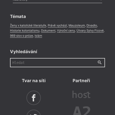
Celá rubrika
Rozhovor
,
Anketa
,
Celá rubrika
Témata
Ženy v katolické literatuře
,
Právě vychází
,
Mauzoleum
,
Divadlo
,
Historie kolonialismu
,
Dokument
,
Výroční ceny
,
Útvary Sylvy Ficové
,
969 slov o próze
,
Islám
Vyhledávání
Tvar na síti
Partneři