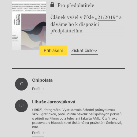
Pro předplatitele
Článek vyšel v čísle „
21/2019
“ a
dáváme ho k dispozici
předplatitelům.
Přihlášení
Získat číslo
Chviličku.
Chipolata
Načítá se.
C
Profil
Libuše Jarcovjáková
LJ
(1952), fotografka. Vystudovala Střední průmyslovou
školu grafickou, poté učinila několik neúspěšných pokusů
o přijetí na Filmovou a televizní fakultu AMU. Čtyři roky
pracovala v hlubotiskové tiskárně na pražském Smíchově,
kde ...
Profil