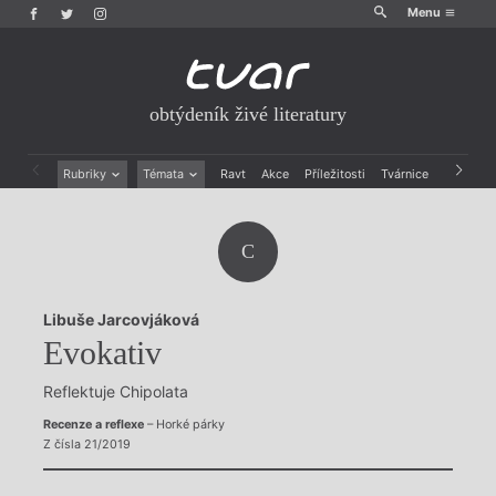
Menu
obtýdeník živé literatury
Rubriky
Témata
Ravt
Akce
Příležitosti
Tvárnice
Archiv
Beletrie
Ženy v katolické literatuře
Drobná publicistika
Právě vychází
C
Esejistika
Mauzoleum
Recenze a reflexe
Divadlo
Reportáže
Historie kolonialismu
Libuše Jarcovjáková
Rozhovory
Dokument
Evokativ
Výroční ceny
Reflektuje Chipolata
Recenze a reflexe
– Horké párky
Z čísla 21/2019