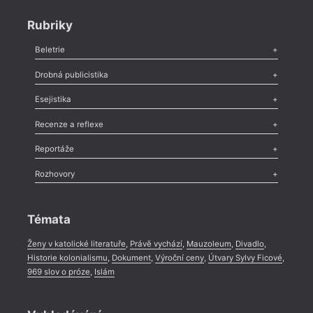
Rubriky
Beletrie
Poezie
,
Próza
,
Dokumenty
,
Drama
,
Celá rubrika
Drobná publicistika
Odlesk
,
Zasláno
,
Nezařazené
,
Novinky v Tvaru
,
Slovo
,
Výročí
,
Esejistika
Nekrolog
,
Glosa
,
Sloupek
,
Pozvánka
,
Literární soutěž
,
Komentář
,
Celá rubrika
Esej
,
Pádlo
,
Úvaha
,
Texty
,
Studie
,
Celá rubrika
Recenze a reflexe
Recenze
,
Dvakrát
,
Horké párky
,
969 slov o próze
,
Reportáže
Méně slov o próze
,
Celá rubrika
Literární zítřky
,
Reportáž
,
Literární život
,
Divadlo
,
Kritický ohlas
,
Rozhovory
Celá rubrika
Rozhovor
,
Anketa
,
Celá rubrika
Témata
Ženy v katolické literatuře
,
Právě vychází
,
Mauzoleum
,
Divadlo
,
Historie kolonialismu
,
Dokument
,
Výroční ceny
,
Útvary Sylvy Ficové
,
969 slov o próze
,
Islám