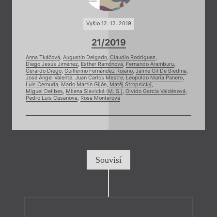
Vyšlo 12. 12. 2019
21/2019
Anna Tkáčová
,
Augustín Delgado
,
Claudio Rodríguez
,
Diego Jesús Jiménez
,
Esther Ramónová
,
Fernando Aramburu
,
Gerardo Diego
,
Guillermo Fernández Rojano
,
Jaime Gil De Biedma
,
José Ángel Valente
,
Juan Carlos Mestre
,
Leopoldo María Panero
,
Luis Cernuda
,
Mario Martín Gijón
,
Matěj Stropnický
,
Miguel Delibes
,
Milena Slavická (M. S.)
,
Olvido García Valdésová
,
Pedro Luis Casanova
,
Rosa Monterová
Souvisí