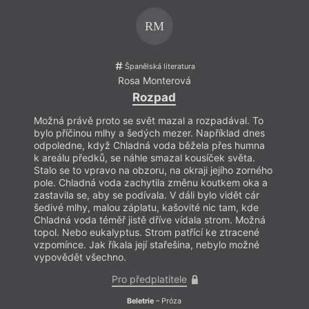
psychologii a kromě jiných aktivit začala brzy
pracovat jako novinářka. Výraznou stopu zanechala
RM
například v deníku
El País
, kam dlouhou dobu psala
články, sloupky a rozhovory se známými osobnostmi.
Její literární dílo je velmi rozsáhlé a různorodé. Sama
sebe charakterizuje jako autorku, která neustále
Španělská literatura
zkouší něco nového a ráda boří hranice mezi žánry.
Rosa Monterová
Najdeme u ní psychologické portréty, zápletky
Rozpad
takřka detektivní, historický příběh, sci-fi,
životopisný román, partnerské vztahy, povídání pro
Možná právě proto se svět mazal a rozpadával. To
Možná
děti, povídky s překvapivým závěrem i
bylo příčinou mlhy a šedých mezer. Například dnes
bylo 
autobiografické eseje. Její texty jsou velmi čtivé, plné
odpoledne, když Chladná voda běžela přes humna
odpol
nápadů a literárních hříček, s oblibou čtenáře
k areálu předků, se náhle smazal kousíček světa.
k are
mystifikuje a splétá fakta a realitu s fikcí. Novinářská
Stalo se to vpravo na obzoru, na okraji jejího zorného
Stalo 
průprava se výrazně projevuje také tím, že je v
pole. Chladná voda zachytila změnu koutkem oka a
pole.
příbězích často patrná ozvěna aktuálních událostí i
zastavila se, aby se podívala. V dáli bylo vidět cár
zastav
společenských problémů.
šedivé mlhy, malou záplatu, kašovité nic tam, kde
šediv
Chladná voda téměř jistě dříve vídala strom. Možná
Chlad
Je nositelkou řady ocenění jak za novinářskou, tak za
topol. Nebo eukalyptus. Strom patřící ke ztracené
topol
literární práci a její díla byla přeložena do více než
vzpomínce. Jak říkala její stařešina, nebylo možné
vzpom
dvaceti jazyků. Je s podivem, že čeští nakladatelé
vypovědět všechno.
vypov
tuto významnou autorku zatím opomíjejí. Česky
dosud vyšla jen jediná její kniha
Tichý blázen
(La loca
Pro předplatitele
de la casa, Dauphin 2007) v překladu Tomáše
Popka. K dalším výrazným titulům patří třeba
Beletrie
– Próza