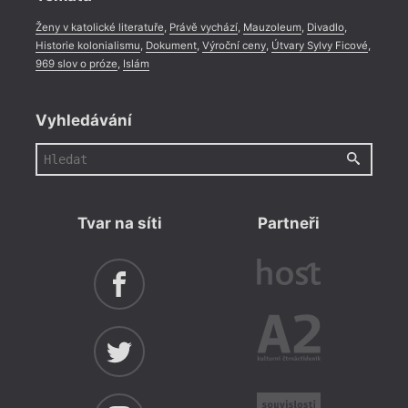
Ženy v katolické literatuře
,
Právě vychází
,
Mauzoleum
,
Divadlo
,
Historie kolonialismu
,
Dokument
,
Výroční ceny
,
Útvary Sylvy Ficové
,
969 slov o próze
,
Islám
Vyhledávání
Tvar na síti
Partneři