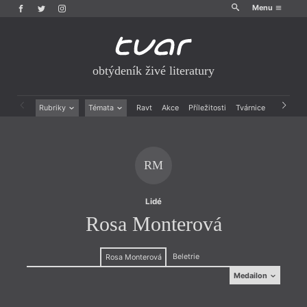
Menu
obtýdeník živé literatury
Rubriky
Témata
Ravt
Akce
Příležitosti
Tvárnice
Archiv
Beletrie
Ženy v katolické literatuře
Drobná publicistika
Právě vychází
Esejistika
Mauzoleum
RM
Recenze a reflexe
Divadlo
Reportáže
Historie kolonialismu
Rozhovory
Dokument
Lidé
Výroční ceny
Rosa Monterová
Beletrie
Rosa Monterová
Medailon
Medailon
(1951, Madrid), vystudovala žurnalistiku a