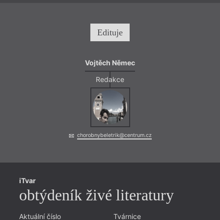
Edituje
Vojtěch Němec
Redakce
chorobnybeletrik@centrum.cz
iTvar
obtýdeník živé literatury
Aktuální číslo
Tvárnice